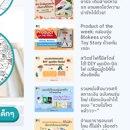
ชาร์จ เก็บสายให้ไม่
รก แถมพกโชว์ความ
น่ารักได้ด้วย!
Product of the
week: กล่องจุ่ม
Blokees มาต่อ
Toy Story ด้วยกัน
เถอะ
สวิตช์ไฟก็มีสไตล์
ได้! DIY มุมเปิด-ปิด
ไฟ เปลี่ยนมู้ดให้ทั้ง
ห้องชิคขึ้น
รวมหนังสือบวกสกิ
ลการเงิน ฉบับคนรุ่น
ใหม่ เรียกเงินเข้าได้
แบบ “รวยไม่ไหว
แล้ววว~”
อ่านมาราธอนแค่
ไหน ก็ไม่ล้า เลือกท่า