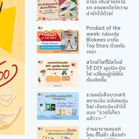
ชาร์จ เก็บสายให้ไม่
รก แถมพกโชว์ความ
น่ารักได้ด้วย!
Product of the
week: กล่องจุ่ม
Blokees มาต่อ
Toy Story ด้วยกัน
เถอะ
สวิตช์ไฟก็มีสไตล์
ได้! DIY มุมเปิด-ปิด
ไฟ เปลี่ยนมู้ดให้ทั้ง
ห้องชิคขึ้น
รวมหนังสือบวกสกิ
ลการเงิน ฉบับคนรุ่น
ใหม่ เรียกเงินเข้าได้
แบบ “รวยไม่ไหว
แล้ววว~”
อ่านมาราธอนแค่
ไหน ก็ไม่ล้า เลือกท่า