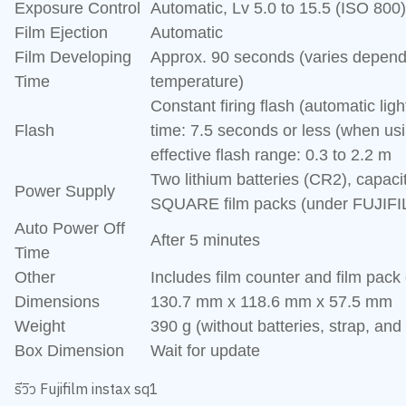
Exposure Control
Automatic, Lv 5.0 to 15.5 (ISO 800)
Film Ejection
Automatic
Film Developing
Approx. 90 seconds (varies depend
Time
temperature)
Constant firing flash (automatic lig
Flash
time: 7.5 seconds or less (when usi
effective flash range: 0.3 to 2.2 m
Two lithium batteries (CR2), capaci
Power Supply
SQUARE film packs (under FUJIFIL
Auto Power Off
After 5 minutes
Time
Other
Includes film counter and film pac
Dimensions
130.7 mm x 118.6 mm x 57.5 mm
Weight
390 g (without batteries, strap, and 
Box Dimension
Wait for update
รีวิว Fujifilm instax sq1