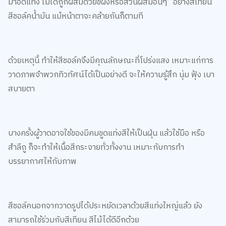
มาอัดแท่ง ไม่ได้ถูกผสมด้วยขี้ผึ้งหรือส่วนผสมอื่นๆ อย่างสีเทียน
สีชอล์คน้ำมัน แม้หน้าตาจะคล้ายกันก็ตามที
ด้วยเหตุนี้ ทำให้สีชอล์คจึงมีคุณลักษณะที่โปร่งแสง เหมาะแก่การ
วาดภาพจำพวกทิวทัศน์ได้เป็นอย่างดี จะให้ความรู้สึก นุ่ม ฟุ้ง เบา
สบายตา
บางครั้งผู้วาดอาจใช้ของมีคมขูดแท่งสีให้เป็นฝุ่น แล้วใช้มือ หรือ
สำลีถู ก็จะทำให้เนื้อสีกระจายทั่วทั้งงาน เหมาะกับการทำ
บรรยากาศให้กับภาพ
สีชอล์คนอกจากวาดรูปได้ประหยัดเวลาด้วยสีแท่งใหญ่แล้ว ยัง
สามารถใช้ร่วมกับสีเทียน สีไม้ได้ดีอีกด้วย