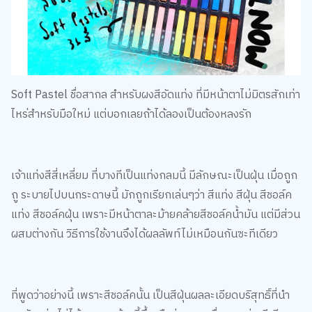
Soft Pastel ชื่อสากล สำหรับผงสีอัดแท่ง ที่มีหน้าตาไม่มิตรสักเท่า
ไหร่สำหรับมือใหม่ แต่บอกเลยถ้าได้ลองเป็นต้องหลงรัก
เจ้าแท่งสีสี่เหลี่ยม ที่บางทีเป็นแท่งกลมนี้ มีลักษณะเป็นฝุ่น เมื่อถูก
ถู ระบายไปบนกระดาษนี้ มักถูกเรียกเล่นๆว่า สีแท่ง สีฝุ่น สีชอล์ค
แท่ง สีชอล์คฝุ่น เพราะมีหน้าตาละม้ายคล้ายสีชอล์คน้ำมัน แต่มีส่วน
ผสมต่างกัน วิธีการใช้งานจึงได้ผลลัพท์ไม่เหมือนกันซะทีเดียว
ที่พูดว่าอย่างนี้ เพราะสีชอล์คนั้น เป็นสีฝุ่นผลละเอียดบริสุทธิ์ที่นำ