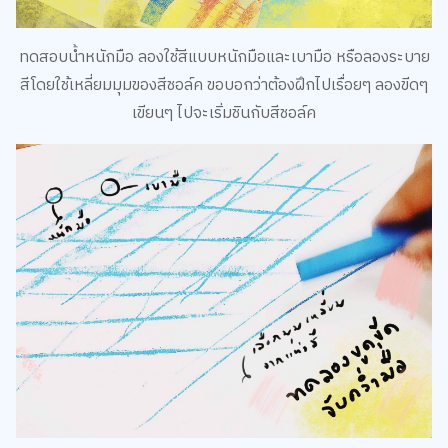
ทดสอบน้ำหนักมือ ลองใช้สีแบบหนักมือและเบามือ หรือลองระบาย
สีโดยใช้เหลี่ยมมุมของสีชอล์ค ขอบอกว่าต้องฝึกไปเรื่อยๆ ลองขีดๆ
เขียนๆ ไปจะเริ่มชินกับสีชอล์ค