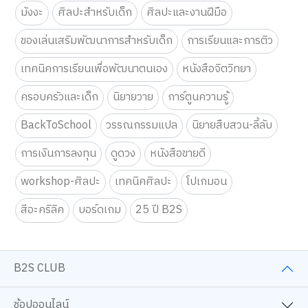
มังงะ
ศิลปะสำหรับเด็ก
ศิลปะและงานฝีมือ
ของเล่นเสริมพัฒนาการสำหรับเด็ก
การเรียนและการติว
เทคนิคการเรียนเพื่อพัฒนาตนเอง
หนังสือจิตวิทยา
ครอบครัวและเด็ก
นิยายวาย
การ์ตูนความรู้
BackToSchool
วรรณกรรมแปล
นิยายสืบสวน-ลี้ลับ
การเงินการลงทุน
ดูดวง
หนังสือขายดี
workshop-ศิลปะ
เทคนิคศิลปะ
โปเกมอน
สีอะคริลิค
บอร์ดเกม
25 ปี B2S
B2S CLUB
ช้อปออนไลน์