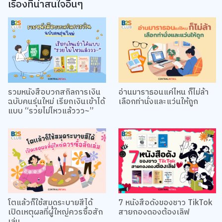
เรื่องที่น่าสนใจอื่นๆ
รวมหนังสือบวกสกิลการเงิน
อ่านมาราธอนแค่ไหน ก็ไม่ล้า
ฉบับคนรุ่นใหม่ เรียกเงินเข้าได้
เลือกท่านั่งและแว่นให้ถูก
แบบ “รวยไม่ไหวแล้ววว~”
โตแล้วก็ใช้สมุดระบายสีได้
7 หนังสือดังของชาว TikTok
เปิดเหตุผลที่ผู้ใหญ่ควรซื้อสัก
สายกองดองต้องเลิฟ
เล่ม