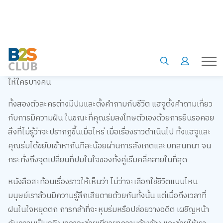
คุณร่ม: ชายหนุ่มปริศนาที่แฮจูมักจะเจอตรงม้านั่งใต้ต้นไม้บ่อยๆ
เขามีพฤติกรรมแปลกประหลาด คือการกางร่มตลอดเวลา ไม่ว่าวัน
นั้นแดดจะออก ท้องฟ้าจะแจ่มใส หรือไม่มีฝนตกก็ตาม และเขามัก
จะพกร่มติดตัวมาอีกหนึ่งคันเสมอ ราวกับกำลังรอคอยที่จะยื่นมัน
ให้ใครบางคน
ทั้งสองตัวละครต่างมีปมและตั้งคำถามกับชีวิต แฮจูตั้งคำถามเกี่ยว
กับการมีความฝัน ในขณะที่คุณร่มลงโทษตัวเองด้วยการยืนรอคอย
สิ่งที่ไม่รู้ว่าจะปรากฏขึ้นเมื่อไหร่ เมื่อเรื่องราวดำเนินไป ทั้งแฮจูและ
คุณร่มได้ขยับเข้าหากันทีละน้อยผ่านการสังเกตและบทสนทนา จน
กระทั่งถึงจุดเปลี่ยนที่ปมในใจของทั้งคู่เริ่มคลี่คลายในที่สุด
หนังสือสะท้อนเรื่องราวให้เห็นว่า ไม่ว่าจะเลือกใช้ชีวิตแบบไหน
มนุษย์เราล้วนมีความรู้สึกเสียดายด้วยกันทั้งนั้น แต่เมื่อถึงเวลาที่
ฝนในใจหยุดตก การกล้าที่จะหุบร่มหรือปล่อยวางอดีต เผชิญหน้า
กับความเป็นจริง เวลาจะช่วยเยียวยาความอ้างว้าง และช่วยให้เรา
สามารถกล้าเปิดรับความสัมพันธ์ใหม่ๆ เข้ามาในชีวิต