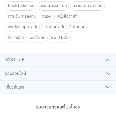
BackToSchool
วรรณกรรมแปล
นิยายสืบสวน-ลี้ลับ
การเงินการลงทุน
ดูดวง
หนังสือขายดี
workshop-ศิลปะ
เทคนิคศิลปะ
โปเกมอน
สีอะคริลิค
บอร์ดเกม
25 ปี B2S
B2S CLUB
ช้อปออนไลน์
เกี่ยวกับเรา
รับข่าวสารและโปรโมชั่น