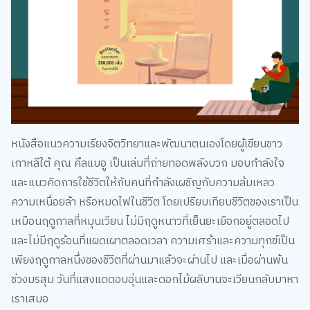
หนังสือแนวความเรียงจิตวิทยาและพัฒนาตนเองโดยผู้เขียนชาว
เกาหลีใต้ คุณ คึลแบอู เป็นเล่มที่ถ่ายทอดพลังบวก มอบกำลังใจ
และแนวคิดการใช้ชีวิตให้กับคนที่กำลังเผชิญกับความล้มเหลว
ความเหนื่อยล้า หรือหมดไฟในชีวิต โดยเปรียบเทียบชีวิตของเราเป็น
เหมือนฤดูกาลที่หมุนเวียน ไม่มีฤดูหนาวที่เย็นยะเยือกอยู่ตลอดไป
และไม่มีฤดูร้อนที่แผดเผาตลอดเวลา ความเศร้าและความทุกข์เป็น
เพียงฤดูกาลหนึ่งของชีวิตที่ผ่านมาแล้วจะผ่านไป และเมื่อผ่านพ้น
ช่วงมรสุม วันที่แสงแดดอบอุ่นและดอกไม้ผลิบานจะเวียนกลับมาหา
เราเสมอ
หนังสือยังเน้นย้ำว่า การรู้สึกเหนื่อยล้า ท้อแท้ หรือหลงทาง ไม่ใช่