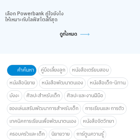
เลือก Powerbank คู่ใจยังไง
DIY ผ้าพันสายชาร์จ เก็บสาย
ให้เหมาะกับไลฟ์สไตล์ที่สุด
ให้ไม่รก แถมพกโชว์ความน่า
รักได้ด้วย!
ดูทั้งหมด
คำค้นหา
คู่มือเลี้ยงลูก
หนังสือเตรียมสอบ
หนังสือนิยาย
หนังสือพัฒนาตนเอง
หนังสือเด็ก-นิทาน
มังงะ
ศิลปะสำหรับเด็ก
ศิลปะและงานฝีมือ
ของเล่นเสริมพัฒนาการสำหรับเด็ก
การเรียนและการติว
เทคนิคการเรียนเพื่อพัฒนาตนเอง
หนังสือจิตวิทยา
ครอบครัวและเด็ก
นิยายวาย
การ์ตูนความรู้