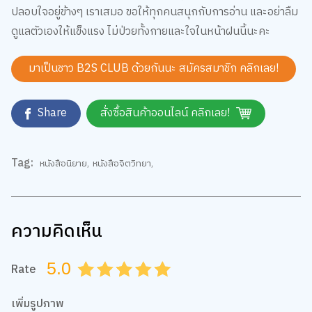
ดูแลตัวเองให้แข็งแรง ไม่ป่วยทั้งกายและใจในหน้าฝนนี้นะคะ
มาเป็นชาว B2S CLUB ด้วยกันนะ สมัครสมาชิก
คลิกเลย!
Share
สั่งซื้อสินค้าออนไลน์ คลิกเลย!
Tag:
หนังสือนิยาย
,
หนังสือจิตวิทยา
,
ความคิดเห็น
5.0
Rate
0.5
1.0
1.5
2.0
2.5
3.0
3.5
4.0
4.5
5.0
เพิ่มรูปภาพ