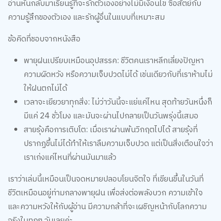
ข้อคิดที่ชอบจากหนังสือ
พายุฝนเปรียบเหมือนอุปสรรค: ชีวิตคนเราหลีกเลี่ยงปัญหา
ความผิดหวัง หรือความเจ็บปวดไม่ได้ เช่นเดียวกับที่เราห้ามไม่
ให้ฝนตกไม่ได้
เวลาจะเยียวยาทุกสิ่ง: ไม่ว่าวันนี้จะแย่แค่ไหน สุดท้ายวันหนึ่งก็
มีแค่ 24 ชั่วโมง และมันจะผ่านไปกลายเป็นวันพรุ่งนี้เสมอ
สายรุ้งคือการเติบโต: เมื่อเราผ่านพ้นวิกฤตไปได้ สายรุ้งที่
ปรากฏขึ้นไม่ได้ทำให้เราลืมความเจ็บปวด แต่เป็นสิ่งเตือนใจว่า
เราเก่งแค่ไหนที่ผ่านมันมาแล้ว
เราว่าเล่มนี้เหมือนเป็นจดหมายปลอบโยนจิตใจ ที่เขียนขึ้นในวันที่
ชีวิตเหมือนอยู่ท่ามกลางพายุฝน เพื่อส่งต่อพลังบวก ความเข้าใจ
และความหวังให้กับผู้อ่าน มีความกล้าที่จะเผชิญหน้ากับโลกความ
จริงในทุกๆ วันเลยค่ะ