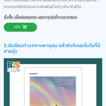
สั่งซื้อ เมื่อฝนหยุดตก ผมจะหุบร่มที่กางมาตลอด
คลิก
2.ฉันเขียนท่ามกลางพายุฝน แล้วส่งถึงเธอในวันที่มี
สายรุ้ง