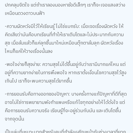
เหมือนดวงดาวบนฟ้า
-ความผิดหวังมีไว้ให้เรียนรู้ ไม่ใช่แบกรับ: เมื่อเจอเรื่องผิดหวัง ให้
คิดเสียว่ามันคือบทเรียนที่ทำให้เราเติบโตและไม่ประมาทกับความ
สุข เมื่อล้มแล้วก็แค่ลุกขึ้นมาใหม่เหมือนตุ๊กตาล้มลุก ผิดหวังเรื่อง
ไหนก็แค่ให้วางเรื่องนั้นลง
-พอใจง่ายก็สุขง่าย: ความสุขไม่ได้ขึ้นอยู่กับว่าเรามีมากแค่ไหน แต่
อยู่ที่ความยากง่ายในการพึงพอใจ หากเราตั้งเงื่อนไขความสุขไว้สูง
เกินไป เราก็จะพบความสุขได้ยากขึ้น
-การยอมรับคือทางออกของปัญหา: บางครั้งทางแก้ปัญหาที่ดีที่สุด
อาจไม่ใช่การพยายามพังกำแพงหรือแก้ไขทุกอย่างให้ได้ดั่งใจ แต่
คือการยอมรับความจริง เรียนรู้ที่จะอยู่ร่วมกับมัน และเติบโตขึ้น
จากจุดนั้น
เป็นเล่มที่เหมาะมากสำหรับคนที่กำลังเผชิญหน้ากับช่วงเวลาที่ยาก
ลำบาก ท้อแท้ อ่านเพื่อเป็นเครื่องเตือนใจว่าต่อให้ชีวิตจะมืดมนแค่