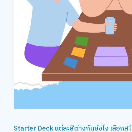
Starter Deck แต่ละสีต่างกันยังไง เลือกสไ