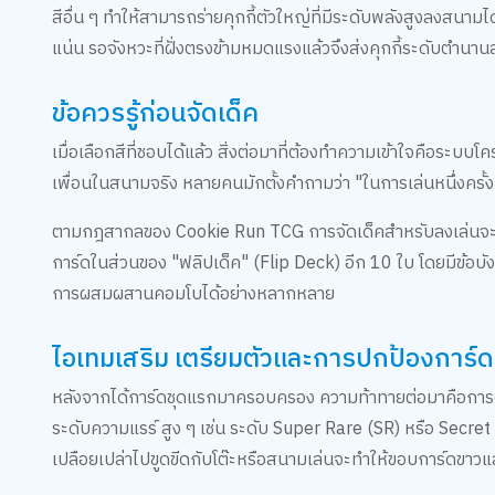
สีอื่น ๆ ทำให้สามารถร่ายคุกกี้ตัวใหญ่ที่มีระดับพลังสูงลงสนามได
แน่น รอจังหวะที่ฝั่งตรงข้ามหมดแรงแล้วจึงส่งคุกกี้ระดับตำนาน
ข้อควรรู้ก่อนจัดเด็ค
เมื่อเลือกสีที่ชอบได้แล้ว สิ่งต่อมาที่ต้องทำความเข้าใจคือระบบ
เพื่อนในสนามจริง หลายคนมักตั้งคำถามว่า "ในการเล่นหนึ่งครั้ง 
ตามกฎสากลของ Cookie Run TCG การจัดเด็คสำหรับลงเล่นจะต้
การ์ดในส่วนของ "ฟลิปเด็ค" (Flip Deck) อีก 10 ใบ โดยมีข้อบังคับ
การผสมผสานคอมโบได้อย่างหลากหลาย
ไอเทมเสริม เตรียมตัวและการปกป้องการ์
หลังจากได้การ์ดชุดแรกมาครอบครอง ความท้าทายต่อมาคือการดูแ
ระดับความแรร์ สูง ๆ เช่น ระดับ Super Rare (SR) หรือ Secr
เปลือยเปล่าไปขูดขีดกับโต๊ะหรือสนามเล่นจะทำให้ขอบการ์ดขาวแ