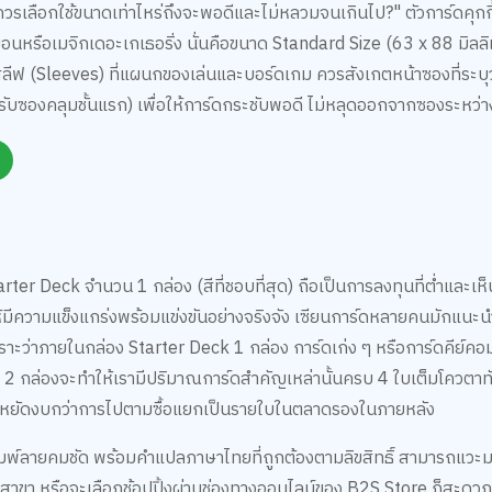
วรเลือกใช้ขนาดเท่าไหร่ถึงจะพอดีและไม่หลวมจนเกินไป?" ตัวการ์ดคุกกี
หรือเมจิกเดอะเกเธอริ่ง นั่นคือขนาด Standard Size (63 x 88 มิลลิ
ือสลีฟ (Sleeves) ที่แผนกของเล่นและบอร์ดเกม ควรสังเกตหน้าซองที่ระบุ
บซองคลุมชั้นแรก) เพื่อให้การ์ดกระชับพอดี ไม่หลุดออกจากซองระหว่า
tarter Deck จำนวน 1 กล่อง (สีที่ชอบที่สุด) ถือเป็นการลงทุนที่ต่ำและ
น ให้มีความแข็งแกร่งพร้อมแข่งขันอย่างจริงจัง เซียนการ์ดหลายคนมักแนะนำ
เพราะว่าภายในกล่อง Starter Deck 1 กล่อง การ์ดเก่ง ๆ หรือการ์ดคีย์ค
้อ 2 กล่องจะทำให้เรามีปริมาณการ์ดสำคัญเหล่านั้นครบ 4 ใบเต็มโควตาทัน
ารประหยัดงบกว่าการไปตามซื้อแยกเป็นรายใบในตลาดรองในภายหลัง
มพ์ลายคมชัด พร้อมคำแปลภาษาไทยที่ถูกต้องตามลิขสิทธิ์ สามารถแวะมา
 ทุกสาขา หรือจะเลือกช้อปปิ้งผ่านช่องทางออนไลน์ของ B2S Store ก็สะด