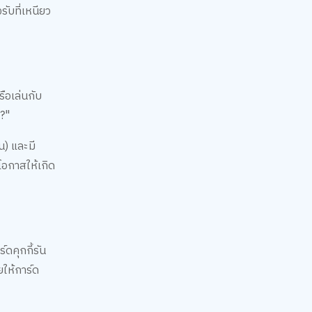
รับที่เหนียว
รือเล่นกับ
ง?"
) และมี
ดโอกาสให้เกิด
ดคุกกี้รัน
ให้การ์ด