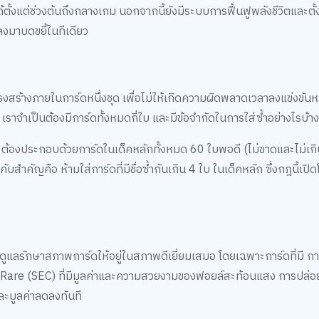
้ตั้งแต่ช่วงต้นถึงกลางเกม นอกจากนี้ยังมีระบบการฟื้นฟูพลังชีวิตและตั้ง
ลงมาบดขยี้ในทีเดียว
โครงสร้างภายในการ์ดหนึ่งชุด เพื่อไม่ให้เกิดความผิดพลาดเวลาลงแข่งขันห
เราจำเป็นต้องมีการ์ดทั้งหมดกี่ใบ และมีข้อจำกัดในการใส่ซ้ำอย่างไรบ้า
องประกอบด้วยการ์ดในเด็คหลักทั้งหมด 60 ใบพอดี (ไม่ขาดและไม่เกิน
สำคัญคือ ห้ามใส่การ์ดที่มีชื่อซ้ำกันเกิน 4 ใบ ในเด็คหลัก ซึ่งกฎนี้เปิ
ด
ลรักษาสภาพการ์ดให้อยู่ในสภาพดีเยี่ยมเสมอ โดยเฉพาะการ์ดที่มี การ์
et Rare (SEC) ที่มีมูลค่าและความสวยงามของฟอยล์สะท้อนแสง การปล่อย
ละมูลค่าลดลงทันที