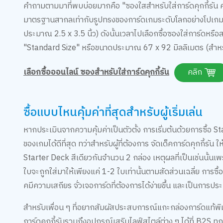
คำถามตามมาที่พบบ่อยมากคือ "ซองใสสำหรับใส่การ์ดคุกกี้รัน ค
มาตรฐานสากลเท่ากับรูปทรงของการ์ดเกมระดับโลกอย่างโปเกมอน
ประมาณ 2.5 x 3.5 นิ้ว) ดังนั้นเวลาไปเลือกซื้อซองใส่การ์ดหร
"Standard Size" หรือขนาดประมาณ 67 x 92 มิลลิเมตร (สำหรั
เลือกซื้อออนไลน์ ซองสำหรับใส่การ์ดคุกกี้รัน
คลิก
ซื้อแบบไหนคุ้มค่าที่สุดสำหรับผู้เริ่มเล่น
หากประเมินจากความคุ้มค่าเป็นตัวตั้ง การเริ่มต้นด้วยการซื้อ S
ของเกมได้ดีที่สุด ทว่าสำหรับผู้ที่ต้องการ จัดเด็คการ์ดคุกกี้รั
Starter Deck สีเดียวกันจำนวน 2 กล่อง เหตุผลที่เป็นเช่นนั้น
ใบจะถูกใส่มาให้เพียงแค่ 1-2 ใบเท่านั้นตามสัดส่วนเฉลี่ย การซื
คมีความเสถียร จั่วเจอการ์ดที่ต้องการได้ง่ายขึ้น และเป็นก
สำหรับเพื่อน ๆ ที่อยากสัมผัสประสบการณ์แกะกล่องการ์ดแท้พิ
การ์ดคุกกี้รันรวมถึงอุปกรณ์เสริมไลฟ์สไตล์ต่าง ๆ ได้ที่ B2S