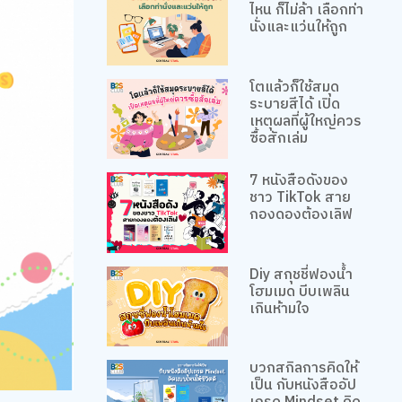
ไหน ก็ไม่ล้า เลือกท่า
นั่งและแว่นให้ถูก
โตแล้วก็ใช้สมุด
ระบายสีได้ เปิด
เหตุผลที่ผู้ใหญ่ควร
ซื้อสักเล่ม
7 หนังสือดังของ
ชาว TikTok สาย
กองดองต้องเลิฟ
Diy สกุชชี่ฟองน้ำ
โฮมเมด บีบเพลิน
เกินห้ามใจ
บวกสกิลการคิดให้
เป็น กับหนังสืออัป