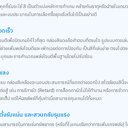
้รันจะใช้ สี เป็นตัวแบ่งหลักการทำเกม คล้ายกับธาตุหรือฝ่ายในเกมว
และงบประมาณในการเลือกซื้อชุดเริ่มต้นได้เป็นอย่างดี
ดเร็ว
จมตีเพื่อปิดเกมให้ไวที่สุด กล่องสีแดงคือคำตอบที่ตรงใจ รูปแบบการเล่น
ที่ช่วยเพิ่มพลังโจมตีและเพิกเฉยต่อการป้องกัน เป็นสีที่เล่นง่าย ตรงไป
หวะการบุกและการคำนวณพลังโจมตีพื้นฐานโดยไม่ซับซ้อน
แพลง
บ กล่องสีเหลืองจะมอบประสบการณ์ที่แตกต่างออกไป สไตล์ของสีนี้จะ
ู้ เช่น การรีทาร์ด (Retard) การล็อกการ์ดไม่ให้ทำงาน หรือการจั่วการ์
สเต็ป แต่ให้ผลลัพธ์ที่คุ้มค่าเมื่อสามารถคุมเกมได้ทั้งหมด
ั้งรับแน่น และสวนกลับรุนแรง
ามสามารถในการเร่งทรัพยากร (หรือที่ในเกมเรียกว่าการเพิ่มเกจพลัง) ได