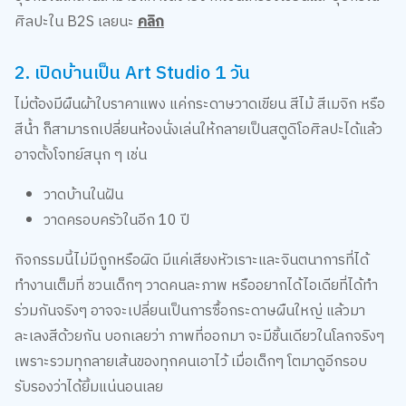
ศิลปะใน B2S เลยนะ
คลิก
2. เปิดบ้านเป็น Art Studio 1 วัน
ไม่ต้องมีผืนผ้าใบราคาแพง แค่กระดาษวาดเขียน สีไม้ สีเมจิก หรือ
สีน้ำ ก็สามารถเปลี่ยนห้องนั่งเล่นให้กลายเป็นสตูดิโอศิลปะได้แล้ว
อาจตั้งโจทย์สนุก ๆ เช่น
วาดบ้านในฝัน
วาดครอบครัวในอีก 10 ปี
กิจกรรมนี้ไม่มีถูกหรือผิด มีแค่เสียงหัวเราะและจินตนาการที่ได้
ทำงานเต็มที่ ชวนเด็กๆ วาดคนละภาพ หรืออยากได้ไอเดียที่ได้ทำ
ร่วมกันจริงๆ อาจจะเปลี่ยนเป็นการซื้อกระดาษผืนใหญ่ แล้วมา
ละเลงสีด้วยกัน บอกเลยว่า ภาพที่ออกมา จะมีชิ้นเดียวในโลกจริงๆ
เพราะรวมทุกลายเส้นของทุกคนเอาไว้ เมื่อเด็กๆ โตมาดูอีกรอบ
รับรองว่าได้ยิ้มแน่นอนเลย