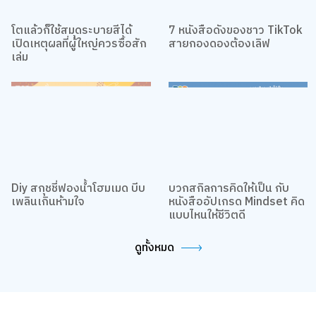
โตแล้วก็ใช้สมุดระบายสีได้
7 หนังสือดังของชาว TikTok
เปิดเหตุผลที่ผู้ใหญ่ควรซื้อสัก
สายกองดองต้องเลิฟ
เล่ม
เว็บไซต์นี้ใช้คุกกี้
เราใช้คุกกี้เพื่อเพิ่มประสบการณ์ที่ดีในการใช้เว็บไซต์ แสดงเนื้อหาและโฆษณาให้
Diy สกุชชี่ฟองน้ำโฮมเมด บีบ
บวกสกิลการคิดให้เป็น กับ
ตรงกับความสนใจ รวมถึงเพื่อวิเคราะห์การเข้าใช้งานเว็บไซต์และทำความเข้าใจ
เพลินเกินห้ามใจ
หนังสืออัปเกรด Mindset คิด
ว่าผู้ใช้งานมาจากที่ใด คุณสามารถเลือกตั้งค่าความยินยอมการใช้คุกกี้ได้ โดย
แบบไหนให้ชีวิตดี
คลิก “การตั้งค่าคุกกี้”
นโยบายคุกกี้
ดูทั้งหมด
ยอมรับทั้งหมด
TOP
การตั้งค่าคุกกี้