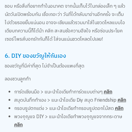
นัดวันเปิดพร้อมกัน เชื่อเถอะว่า วันที่ได้กลับมาอ่านอีกครั้ง จะเต็ม
ไปด้วยรอยยิ้มแน่นอน อาจจะเขียนแล้วรวมมาใส่ในขวดโหลแบบไอ
เดียบทความนี้ก็ได้น้า คลิก สะสมข้อความฮีลใจ หรือซ่อนประโยค
เซอร์ไพรส์บอกรักกันก็ได้ ใส่จนแน่นขวดโหลดไปเลย!
6. DIY ของขวัญให้กันเอง
ของขวัญที่มีค่าที่สุด ไม่จำเป็นต้องแพงที่สุด
ลองชวนลูกทำ
การ์ดเขียนมือ > แนะนำไอเดียทำการ์ดแบบต่างๆ
คลิก
สมุดบันทึกทำเอง > แนะนำไอเดีย Diy สมุด Friendship
คลิก
กรอบรูปตกแต่ง > แนะนำไอเดียทำกรอบรูปดอกไม้สด
คลิก
พวงกุญแจ DIY > แนะนำไอเดียทำพวงกุญแจจากกระดาษ
คลิก
นอกจากจะช่วยฝึกทักษะแล้ว ยังทำให้เด็กได้เรียนรู้ว่าความตั้งใจ