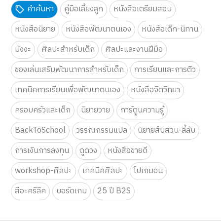
คำค้นหา
คู่มือเลี้ยงลูก
หนังสือเตรียมสอบ
หนังสือนิยาย
หนังสือพัฒนาตนเอง
หนังสือเด็ก-นิทาน
มังงะ
ศิลปะสำหรับเด็ก
ศิลปะและงานฝีมือ
ของเล่นเสริมพัฒนาการสำหรับเด็ก
การเรียนและการติว
เทคนิคการเรียนเพื่อพัฒนาตนเอง
หนังสือจิตวิทยา
ครอบครัวและเด็ก
นิยายวาย
การ์ตูนความรู้
BackToSchool
วรรณกรรมแปล
นิยายสืบสวน-ลี้ลับ
การเงินการลงทุน
ดูดวง
หนังสือขายดี
workshop-ศิลปะ
เทคนิคศิลปะ
โปเกมอน
สีอะคริลิค
บอร์ดเกม
25 ปี B2S