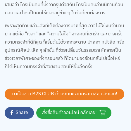
นอน และใครเป็นคนใช้เวลาอยู่ข้าง ๆ ในวันที่เขาต้องการ
เพราะสุดท้ายแล้ว...สิ่งที่เด็กต้องการมากที่สุด อาจไม่ใช่เงินจำนวน
มากแต่คือ "เวลา" และ "ความใส่ใจ" จากคนที่เขารัก และบางครั้ง
ความทรงจำที่ดีที่สุด ก็เริ่มต้นได้จากกระดาษ ปากกา หนังสือ หรือ
อุปกรณ์ศิลปะเล็ก ๆ สักชิ้น ที่ช่วยเปลี่ยนวันธรรมดาให้กลายเป็น
ช่วงเวลาพิเศษของทั้งครอบครัว ที่โตมามองย้อนกลับไปเมื่อไหร่
ก็ได้เห็นความทรงจำที่สวยงาม ชวนให้ยิ้มอีกครั้ง
มาเป็นชาว B2S CLUB ด้วยกันนะ สมัครสมาชิก
คลิกเลย!
Share
สั่งซื้อสินค้าออนไลน์ คลิกเลย!
Tag:
ครอบครัวและเด็ก