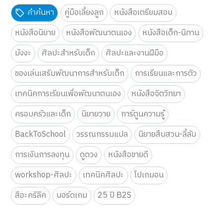
คำค้นหา
คู่มือเลี้ยงลูก
หนังสือเตรียมสอบ
หนังสือนิยาย
หนังสือพัฒนาตนเอง
หนังสือเด็ก-นิทาน
มังงะ
ศิลปะสำหรับเด็ก
ศิลปะและงานฝีมือ
ของเล่นเสริมพัฒนาการสำหรับเด็ก
การเรียนและการติว
เทคนิคการเรียนเพื่อพัฒนาตนเอง
หนังสือจิตวิทยา
ครอบครัวและเด็ก
นิยายวาย
การ์ตูนความรู้
BackToSchool
วรรณกรรมแปล
นิยายสืบสวน-ลี้ลับ
การเงินการลงทุน
ดูดวง
หนังสือขายดี
workshop-ศิลปะ
เทคนิคศิลปะ
โปเกมอน
สีอะคริลิค
บอร์ดเกม
25 ปี B2S