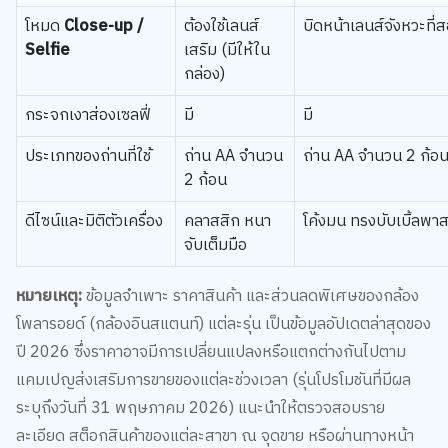
โหมด
Close-up /
ต้องใช้เลนส์
บิดหน้าเลนส์จังหวะที่
Selfie
เสริม (มีให้ใน
กล่อง)
กระจกเงาส่องเซลฟี่
มี
มี
ประเภทของถ่านที่ใช้
ถ่าน AA จำนวน
ถ่าน AA จำนวน 2 ก้อ
2 ก้อน
ดีไซน์และมิติตัวเครื่อง
คลาสสิก หนา
โค้งมน ทรงบับเบิ้ลพา
จับเต็มมือ
หมายเหตุ:
ข้อมูลจำเพาะ ราคาสินค้า และส่วนลดพิเศษของกล้อง
โพลารอยด์ (กล้องอินสแตนท์) แต่ละรุ่น เป็นข้อมูลอัปเดตล่าสุดของ
ปี 2026 ซึ่งราคาอาจมีการเปลี่ยนแปลงหรือแตกต่างกันไปตาม
แคมเปญส่งเสริมการขายของแต่ละช่วงเวลา (รุ่นโปรโมชันที่มีผล
ระบุถึงวันที่ 31 พฤษภาคม 2026) แนะนำให้ตรวจสอบราย
ละเอียด สต็อกสินค้าของแต่ละสาขา ณ จุดขาย หรือผ่านทางหน้า