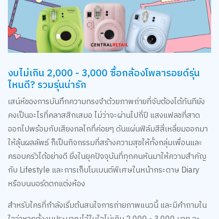
งบไม่เกิน 2,000 - 3,000 ซื้อกล้องโพลารอยด์รุ่น
ไหนดี? รวมรุ่นน่ารัก
เสน่ห์ของการบันทึกความทรงจำด้วยภาพถ่ายที่จับต้องได้ทันทียัง
คงเป็นอะไรที่คลาสสิกเสมอ ไม่ว่าจะผ่านไปกี่ปี แสงแฟลชที่สาด
ออกไปพร้อมกับเสียงกลไกที่ค่อยๆ ดันแผ่นฟิล์มสีสี่เหลี่ยมออกมา
ให้ลุ้นผลลัพธ์ ก็เป็นกิจกรรมที่สร้างความสุขให้ทั้งกลุ่มเพื่อนและ
ครอบครัวได้อย่างดี ยิ่งในยุคปัจจุบันที่ทุกคนหันมาให้ความสำคัญ
กับ Lifestyle และการเก็บโมเมนต์พิเศษในหน้ากระดาษ Diary
หรือบนบอร์ดตกแต่งห้อง
สำหรับใครที่กำลังเริ่มต้นสนใจการถ่ายภาพแนวนี้ และมีคำถามใน