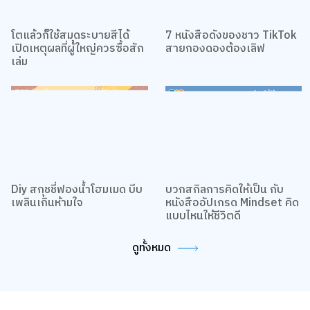
โตแล้วก็ใช้สมุดระบายสีได้
7 หนังสือดังของชาว TikTok
เปิดเหตุผลที่ผู้ใหญ่ควรซื้อสัก
สายกองดองต้องเลิฟ
เล่ม
Diy สกุชชี่ฟองน้ำโฮมเมด บีบ
บวกสกิลการคิดให้เป็น กับ
เพลินเกินห้ามใจ
หนังสืออัปเกรด Mindset คิด
แบบไหนให้ชีวิตดี
ดูทั้งหมด