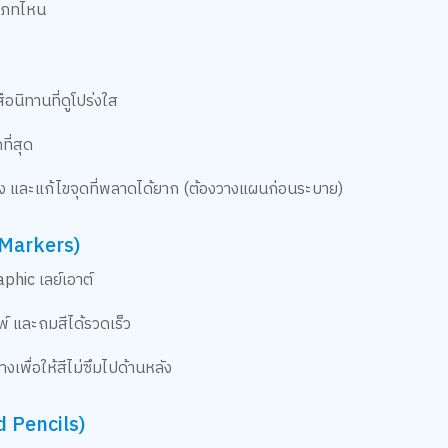
ะเภทไหน
อนิทานที่ดูโปร่งใส
ี่สุด
ง และแก้ไขจุดที่พลาดได้ยาก (ต้องวางแผนก่อนระบาย)
l Markers)
hic เลย์เอาต์
พ์ และถมสีได้รวดเร็ว
พื่อให้สีไม่ซึมไปด้านหลัง
d Pencils)