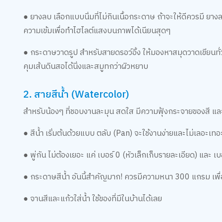
● ยางลบ เลือกแบบนิ่มที่ไม่กินเนื้อกระดาษ ถ้าจะให้ดีควรมี ยา
ความเข้มเพื่อทำไฮไลต์แสงบนภาพได้เนียนสุดๆ
● กระดาษวาดรูป สำหรับสายดรอว์อิ้ง ให้มองหาสมุดวาดเขียนท
คุมเส้นดินสอได้นิ่งและสมูทกว่าผิวหยาบ
2. สายสีน้ำ (Watercolor)
สำหรับน้องๆ ที่ชอบงานละมุน สดใส มีความฟุ้งกระจายของสี แ
● สีน้ำ เริ่มต้นด้วยแบบ ตลับ (Pan) จะใช้งานง่ายและไม่เลอะเทอ
● พู่กัน ไม่ต้องเยอะ แค่ เบอร์ 0 (หัวเล็กเก็บรายละเอียด) และ เ
● กระดาษสีน้ำ อันนี้สำคัญมาก! ควรมีความหนา 300 แกรม เพื
● จานสีและแก้วใส่น้ำ ใช้ของที่มีในบ้านได้เลย