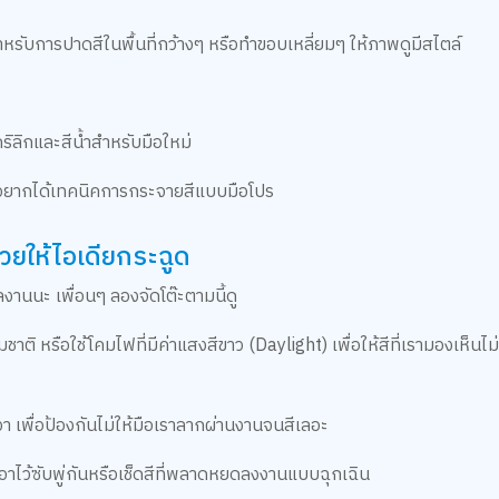
รับการปาดสีในพื้นที่กว้างๆ หรือทำขอบเหลี่ยมๆ ให้ภาพดูมีสไตล์
ริลิกและสีน้ำสำหรับมือใหม่
ำที่อยากได้เทคนิคการกระจายสีแบบมือโปร
่วยให้ไอเดียกระฉูด
นนะ เพื่อนๆ ลองจัดโต๊ะตามนี้ดู
าติ หรือใช้โคมไฟที่มีค่าแสงสีขาว (Daylight) เพื่อให้สีที่เรามองเห็นไม
า เพื่อป้องกันไม่ให้มือเราลากผ่านงานจนสีเลอะ
 เอาไว้ซับพู่กันหรือเช็ดสีที่พลาดหยดลงงานแบบฉุกเฉิน