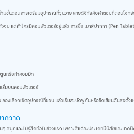
ามขั้นตอนการเตรียมอุปกรณ์ที่วุ่นวาย สายดิจิทัลคือคำตอบที่ตอบโจทย์ย
ัวจบ แต่ถ้าใครมีคอมพิวเตอร์อยู่แล้ว การซื้อ เมาส์ปากกา (Pen Tablet
ร์ตูนหรือทำคอมมิก
เริ่มบนคอมพิวเตอร์
ลองเลือกเซ็ตอุปกรณ์ที่ชอบ แล้วเริ่มสะบัดพู่กันหรือขีดเขียนดินสอตั้งแต
อยากวาด
่อนๆ สนุกและไม่รู้สึกท้อในช่วงแรก เพราะสีแต่ละประเภทมีนิสัยและเทคนิ