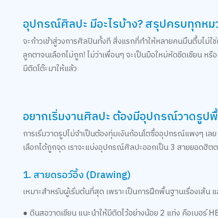
อุปกรณ์ศิลปะ มีอะไรบ้าง? สรุปครบทุกหมวด
จะก้าวเข้าสู่วงการศิลปินทั้งที สิ่งแรกที่ทำให้หลายคนมึนตึ้บไม่ใ
ลูกตาจนเลือกไม่ถูก! ไม่ว่าเพื่อนๆ จะเป็นมือใหม่หัดขีดเขียน
มีติดโต๊ะมาให้แล้ว
อยากเริ่มงานศิลปะ ต้องมีอุปกรณ์วาดรูปพ
การเริ่มวาดรูปไม่จำเป็นต้องทุ่มเงินก้อนโตซื้ออุปกรณ์แพงๆ เลย
เลือกได้ถูกจุด เราจะแบ่งอุปกรณ์ศิลปะออกเป็น 3 สายยอดฮิตต
1. สายดรอว์อิ้ง (Drawing)
เหมาะสำหรับผู้เริ่มต้นที่สุด เพราะเป็นการฝึกพื้นฐานเรื่องเส้น 
● ดินสอวาดเขียน แนะนำให้มีติดไว้อย่างน้อย 2 แท่ง คือเบอร์ 