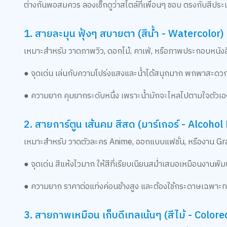
ต่างกันพอสมควร ลองเช็กดูว่าสไตล์ที่เพื่อนๆ ชอบ ตรงกับสีปร
1. สายละมุน ฟุ้งๆ สบายตา (สีน้ำ - Watercolor)
เหมาะสำหรับ วาดภาพวิว, ดอกไม้, คาเฟ่, หรือภาพประกอบหนังสื
● จุดเด่น เล่นกับความโปร่งแสงและน้ำได้สนุกมาก พกพาสะดวกท
● ความยาก คุมยากระดับหนึ่ง เพราะน้ำมักจะไหลไปตามใจตัวเอ
2. สายการ์ตูน เส้นคม สีสด (มาร์เกอร์ - Alcoho
เหมาะสำหรับ วาดตัวละคร Anime, ออกแบบแฟชั่น, หรืองาน Grap
● จุดเด่น สีแห้งไวมาก ให้สีที่เรียบเนียนสม่ำเสมอเหมือนงานพิม
● ความยาก ราคาต่อแท่งค่อนข้างสูง และต้องใช้กระดาษเฉพาะทางเ
3. สายภาพเหมือน เก็บดีเทลเน้นๆ (สีไม้ - Colore