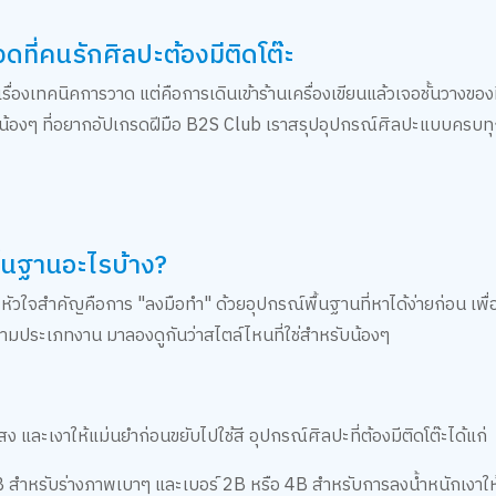
ที่คนรักศิลปะต้องมีติดโต๊ะ
ช่เรื่องเทคนิคการวาด แต่คือการเดินเข้าร้านเครื่องเขียนแล้วเจอชั้นวางของท
 หรือน้องๆ ที่อยากอัปเกรดฝีมือ B2S Club เราสรุปอุปกรณ์ศิลปะแบบครบท
ื้นฐานอะไรบ้าง?
 หัวใจสำคัญคือการ "ลงมือทำ" ด้วยอุปกรณ์พื้นฐานที่หาได้ง่ายก่อน เพื่อ
ามประเภทงาน มาลองดูกันว่าสไตล์ไหนที่ใช่สำหรับน้องๆ
แสง และเงาให้แม่นยำก่อนขยับไปใช้สี อุปกรณ์ศิลปะที่ต้องมีติดโต๊ะได้แก่
HB สำหรับร่างภาพเบาๆ และเบอร์ 2B หรือ 4B สำหรับการลงน้ำหนักเงาให้ด