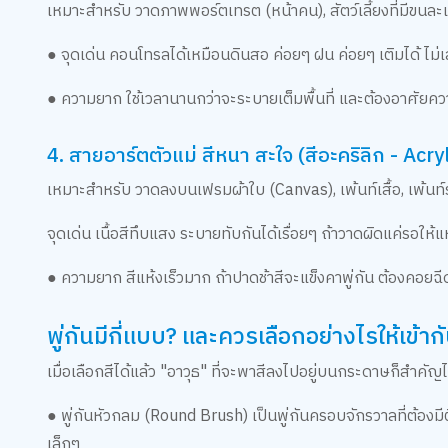
เหมาะสำหรับ วาดภาพพอร์ตเทรต (หน้าคน), สัตว์เลี้ยงที่มีขนละเอี
● จุดเด่น คอนโทรลได้เหมือนดินสอ ค่อยๆ ฝน ค่อยๆ เติมได้ ไม่
● ความยาก ใช้เวลานานกว่าจะระบายเต็มพื้นที่ และต้องอาศัยค
4. สายอาร์ตตัวแม่ สีหนา สะใจ (สีอะคริลิก - Acryl
เหมาะสำหรับ วาดลงบนเฟรมผ้าใบ (Canvas), เพ้นท์เสื้อ, เพ้นท
จุดเด่น เนื้อสีทึบแสง ระบายทับกันได้เรื่อยๆ ถ้าวาดผิดแค่รอให้
● ความยาก สีแห้งเร็วมาก ถ้าปาดช้าสีจะแข็งคาพู่กัน ต้องคอยฉีดน
พู่กันมีกี่แบบ? และควรเลือกอย่างไรให้เข้าก
เมื่อเลือกสีได้แล้ว "อาวุธ" ที่จะพาสีลงไปอยู่บนกระดาษก็สำคัญไม
● พู่กันหัวกลม (Round Brush) เป็นพู่กันครอบจักรวาลที่ต้องมี
เล็กๆ