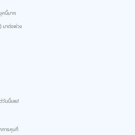
ุคนี้มาก
) มาต่อพ่วง
่วันนี้เลย!
คการคุมที่