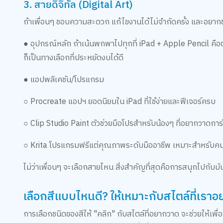
3. สายดิจิทัล (Digital Art)
ถ้าเพื่อนๆ ชอบความสะดวก แก้ไขงานได้ไม่จำกัดครั้ง และอยากข้
● อุปกรณ์หลัก ถ้าเน้นพกพาไปทุกที่ iPad + Apple Pencil คือต
ก็เป็นทางเลือกที่ประหยัดงบได้ดี
● แอปพลิเคชัน/โปรแกรม
○ Procreate แอปฯ ยอดนิยมใน iPad ที่ใช้ง่ายและฟีเจอร์ครบ
○ Clip Studio Paint ตัวช่วยมือโปรสำหรับน้องๆ ที่อยากวาดกา
○ Krita โปรแกรมฟรีแต่คุณภาพระดับมืออาชีพ เหมาะสำหรับคน
ไม่ว่าเพื่อนๆ จะเลือกสายไหน สิ่งสำคัญที่สุดคือการสนุกไปกับมัน 
เลือกสีแบบไหนดี? ให้เหมาะกับสไตล์ที่เรา
การเลือกชนิดของสีให้ "คลิก" กับสไตล์ที่อยากวาด จะช่วยให้เพื