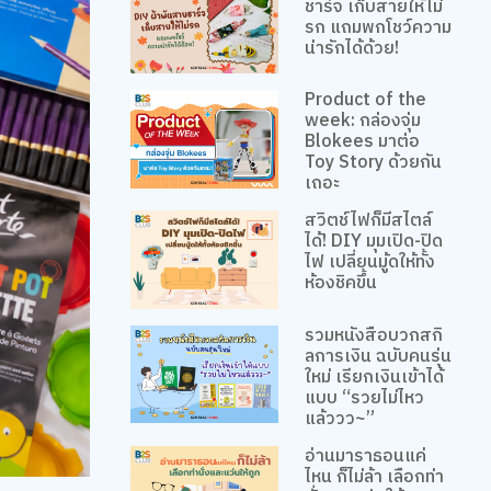
ชาร์จ เก็บสายให้ไม่
รก แถมพกโชว์ความ
น่ารักได้ด้วย!
Product of the
week: กล่องจุ่ม
Blokees มาต่อ
Toy Story ด้วยกัน
เถอะ
สวิตช์ไฟก็มีสไตล์
ได้! DIY มุมเปิด-ปิด
ไฟ เปลี่ยนมู้ดให้ทั้ง
ห้องชิคขึ้น
รวมหนังสือบวกสกิ
ลการเงิน ฉบับคนรุ่น
ใหม่ เรียกเงินเข้าได้
แบบ “รวยไม่ไหว
แล้ววว~”
อ่านมาราธอนแค่
ไหน ก็ไม่ล้า เลือกท่า