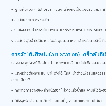
● พู่กันหัวแบน (Flat Brush) ขนจะเรียงกันเป็นแพตรง เหมาะสำห
● ขนสังเคราะห์ vs ขนสัตว์
○ ขนสังเคราะห์ ราคาเป็นมิตร สปริงตัวดี ทนทาน เหมาะกับสีอะค
○ ขนสัตว์ อุ้มน้ำได้ดีมาก สัมผัสนุ่มนวล เหมาะสำหรับสายสีน้
การจัดโต๊ะศิลปะ (Art Station) เคล็ดลับที่ช
นอกจาก อุปกรณ์ศิลปะ แล้ว สภาพแวดล้อมบนโต๊ะก็ส่งผลต่อผลงา
● แสงสว่างต้องพอ แนะนำให้ตั้งโต๊ะใกล้หน้าต่างเพื่อรับแสงธรรมช
ความเป็นจริง
● ทิศทางการวางของ ถ้าถนัดขวา ให้วางแก้วน้ำและจานสีไว้ฝั่งขว
● มีทิชชู่หรือผ้าสะอาดติดตัว ไอเทมที่ดูธรรมดาแต่ขาดไม่ได้เลย