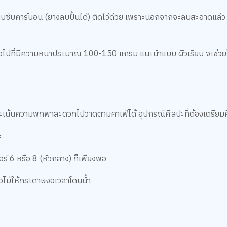
งลบซับคาร์บอน (ยางลบปั้นได้) ติดไว้ด้วย เพราะนอกจากจะลบสะอาดแล้ว ย
ั่วไปที่มีความหนาประมาณ 100-150 แกรม แนะนำแบบ ผิวเรียบ จะช่วยใ
ละเน้นความพกพาสะดวกไปวาดตามคาเฟ่ได้ อุปกรณ์ศิลปะที่ต้องเตรียม
ะ
บอร์ 6 หรือ 8 (หัวกลาง) ก็เพียงพอ
่อไม่ให้กระดาษงอเวลาโดนน้ำ