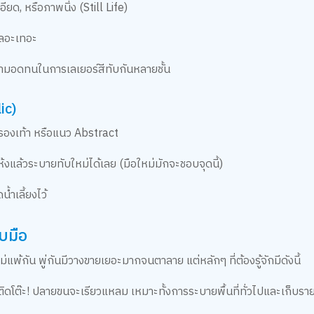
ยด, หรือภาพนิ่ง (Still Life)
เลอะเทอะ
วามอดทนในการเลเยอร์สีทับกันหลายชั้น
ic)
์รองเท้า หรือแนว Abstract
แห้งแล้วระบายทับใหม่ได้เลย (มือใหม่มักจะชอบจุดนี้)
้ำเลี้ยงไว้
ับมือ
่แพ้กัน พู่กันมีวางขายเยอะมากจนตาลาย แต่หลักๆ ที่ต้องรู้จักมีดังนี้
ติดโต๊ะ! ปลายขนจะเรียวแหลม เหมาะทั้งการระบายพื้นที่ทั่วไปและเก็บรา