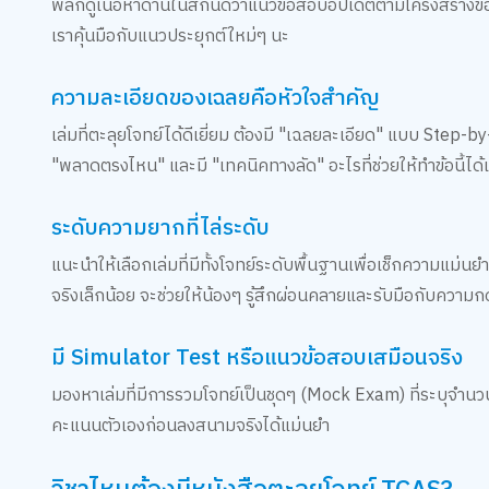
พลิกดูเนื้อหาด้านในสักนิดว่าแนวข้อสอบอัปเดตตามโครงสร้างของ ท
เราคุ้นมือกับแนวประยุกต์ใหม่ๆ นะ
ความละเอียดของเฉลยคือหัวใจสำคัญ
เล่มที่ตะลุยโจทย์ได้ดีเยี่ยม ต้องมี "เฉลยละเอียด" แบบ Step-by-
"พลาดตรงไหน" และมี "เทคนิคทางลัด" อะไรที่ช่วยให้ทำข้อนี้ได้เ
ระดับความยากที่ไล่ระดับ
แนะนำให้เลือกเล่มที่มีทั้งโจทย์ระดับพื้นฐานเพื่อเช็กความแม่
จริงเล็กน้อย จะช่วยให้น้องๆ รู้สึกผ่อนคลายและรับมือกับความก
มี Simulator Test หรือแนวข้อสอบเสมือนจริง
มองหาเล่มที่มีการรวมโจทย์เป็นชุดๆ (Mock Exam) ที่ระบุจำนวนข
คะแนนตัวเองก่อนลงสนามจริงได้แม่นยำ