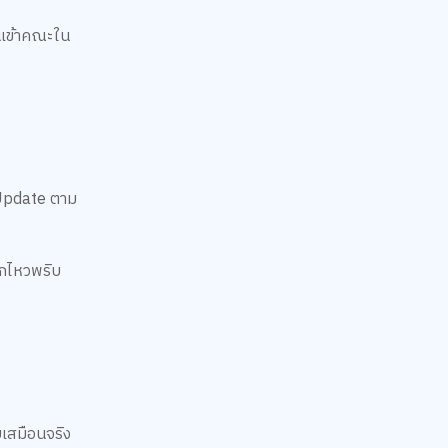
่นเข้าคณะใน
 Update ตาม
ึกไหวพริบ
บเสมือนจริง