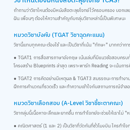
วิชาไหนต้องมีหนังสือตะลุยโจทย์ TCAS?
ถ้าถามว่าวิชาไหนต้องมีหนังสือตะลุยโจทย์ไว้ครอบครอง บอกเลยว
ฝัน เพื่อนๆ ต้องให้ความสำคัญกับกลุ่มวิชาเหล่านี้เป็นพิเศษนะ
หมวดวิชาบังคับ (TGAT วิชาฉุดคะแนน)
วิชานี้แทบทุกคณะต้องใช้ และเป็นวิชาที่เน้น "ทักษะ" มากกว่าก
● TGAT1 การสื่อสารภาษาอังกฤษ เน้นเล่มที่มีแนวข้อสอบครบท
โครงสร้าง Blueprints ล่าสุด เพราะพาร์ท Reading จะเน้นการคิ
● TGAT2 การคิดอย่างมีเหตุผล & TGAT3 สมรรถนะการทำงาน สองว
ฝึกการคำนวณที่รวดเร็ว และทำความเข้าใจกับสถานการณ์จำลอ
หมวดวิชาเลือกสอบ (A-Level วิชาชี้ชะตาคณะ)
วิชากลุ่มนี้เนื้อหาจะลึกและยากขึ้น การทำโจทย์จะช่วยให้เราไม่ 
● คณิตศาสตร์ (1 และ 2) เป็นวิชาที่วัดกันที่ชั่วโมงบิน ใครท