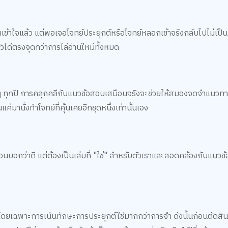
าเข้าใจแล้ว แต่พอเจอโจทย์ประยุกต์หรือโจทย์หลอกเข้าจริงกลับไปไม่เป็
วได้ตรงจุดกว่าการไล่อ่านใหม่ทั้งหมด
้ำๆ ทุกปี การคลุกคลีกับแนวข้อสอบเสมือนจริงจะช่วยให้สมองจดจำแนวทาง
มานั่งทำโจทย์ที่คุ้นเคยอีกชุดหนึ่งเท่านั้นเอง
ื่อนบอกว่าดี แต่ต้องเป็นเล่มที่ "ใช่" สำหรับตัวเราและสอดคล้องกับแนวข
โดยเฉพาะการเน้นทักษะการประยุกต์ใช้มากกว่าการจำ ดังนั้นก่อนตัดสิน