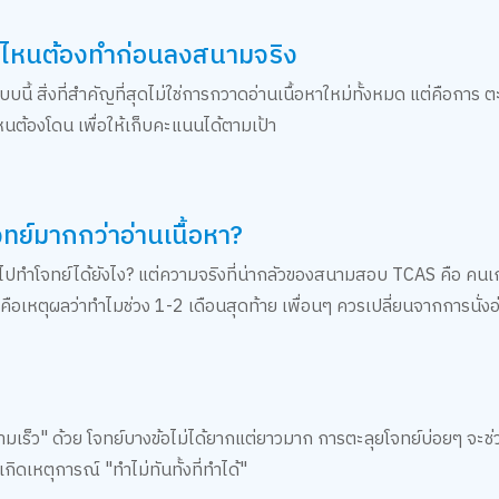
ล่มไหนต้องทำก่อนลงสนามจริง
ี้ สิ่งที่สำคัญที่สุดไม่ใช่การกวาดอ่านเนื้อหาใหม่ทั้งหมด แต่คือการ ต
มไหนต้องโดน เพื่อให้เก็บคะแนนได้ตามเป้า
จทย์มากกว่าอ่านเนื้อหา?
ไปทำโจทย์ได้ยังไง? แต่ความจริงที่น่ากลัวของสนามสอบ TCAS คือ คนเก่ง
อเหตุผลว่าทำไมช่วง 1-2 เดือนสุดท้าย เพื่อนๆ ควรเปลี่ยนจากการนั่งอ
วามเร็ว" ด้วย โจทย์บางข้อไม่ได้ยากแต่ยาวมาก การตะลุยโจทย์บ่อยๆ จะช่
กิดเหตุการณ์ "ทำไม่ทันทั้งที่ทำได้"