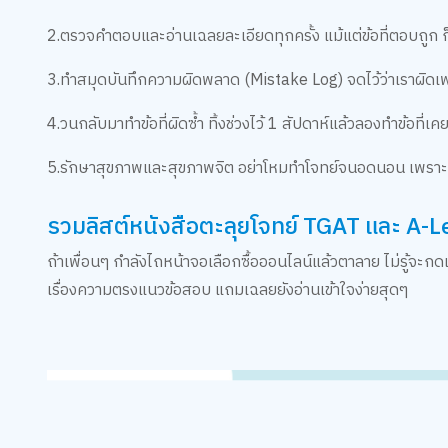
2.ตรวจคำตอบและอ่านเฉลยละเอียดทุกครั้ง แม้แต่ข้อที่ตอบถูก ก็คว
3.ทำสมุดบันทึกความผิดพลาด (Mistake Log) จดไว้ว่าเราผิดเพราะ
4.วนกลับมาทำข้อที่ผิดซ้ำ ทิ้งช่วงไว้ 1 สัปดาห์แล้วลองทำข้อที่เคย
5.รักษาสุขภาพและสุขภาพจิต อย่าโหมทำโจทย์จนอดนอน เพราะส
รวมลิสต์หนังสือตะลุยโจทย์ TGAT และ A-Le
ถ้าเพื่อนๆ กำลังไถหน้าจอเลือกซื้อออนไลน์แล้วตาลาย ไม่รู้จะกดเ
เรื่องความตรงแนวข้อสอบ แถมเฉลยยังอ่านเข้าใจง่ายสุดๆ