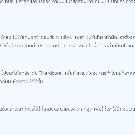
ปอ. ปีล่าสุดแล้วหรือยัง ถ้าเป็นแนวข้อสอบเก่าเกิน 3-4 ปีที่แล้ว อาจจ
Step ไม่ใช่แค่บอกว่าตอบข้อ ก. หรือ ข. เพราะในวันที่เราทำผิด เราต้องกา
ร็วขึ้นบ้าง เฉลยที่ดีจะช่วยประหยัดเวลาการกลับไปรื้อตำราอ่านใหม่ได้เย
นยำ ไปจนถึงโจทย์ระดับ "Hardcore" เพื่อท้าทายตัวเอง การทำโจทย์ที่ยาก
ดดันในห้องสอบได้ดีขึ้น
้อและเวลาที่ควรใช้ให้เหมือนสนามจริงมากที่สุด เพื่อให้เราใช้ฝึกจับเ