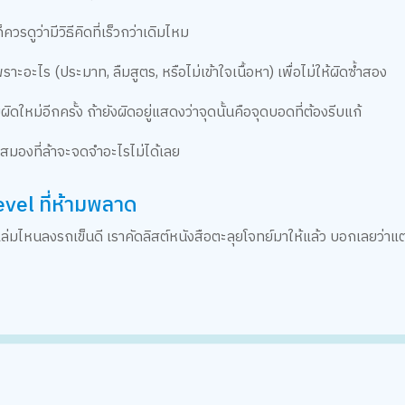
รดูว่ามีวิธีคิดที่เร็วกว่าเดิมไหม
อะไร (ประมาท, ลืมสูตร, หรือไม่เข้าใจเนื้อหา) เพื่อไม่ให้ผิดซ้ำสอง
ผิดใหม่อีกครั้ง ถ้ายังผิดอยู่แสดงว่าจุดนั้นคือจุดบอดที่ต้องรีบแก้
มองที่ล้าจะจดจำอะไรไม่ได้เลย
vel ที่ห้ามพลาด
ล่มไหนลงรถเข็นดี เราคัดลิสต์หนังสือตะลุยโจทย์มาให้แล้ว บอกเลยว่าแต่ละ