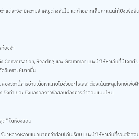
่าแต่ละวิชามีความสำคัญต่างกันไป แต่ถ้าอยากเก็บคะแนนให้ปังเพื่อยื
ารท่องจำ
ั้ง Conversation, Reading และ Grammar แนะนำให้หาเล่มที่มีโจทย์
ดวิเคราะห์มากขึ้น
ิชานี้การอ่านเนื้อหาแทบไม่ช่วยอะไรเลย! ต้องเน้นตะลุยโจทย์เพื่อฝ
ง ยิ่งทำเยอะ ยิ่งมองออกว่าข้อสอบต้องการคำตอบแบบไหน
"หลุด" ในห้องสอบ
ำโจทย์มาหลากหลายแนวมากกว่าย่อมได้เปรียบ แนะนำให้หาเล่มที่รวมข้อสอ