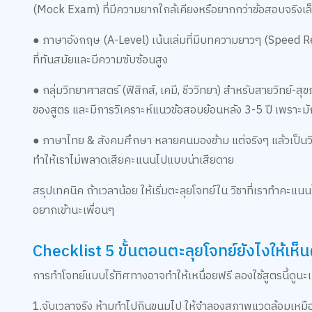
(Mock Exam) ที่มีความยากใกล้เคียงหรือยากกว่าข้อสอบจริงเล
● ภาษาอังกฤษ (A-Level) เน้นเล่มที่มีบทความยาวๆ (Speed 
ที่ทันสมัยและมีความซับซ้อนสูง
● กลุ่มวิทยาศาสตร์ (ฟิสิกส์, เคมี, ชีววิทยา) สำหรับสายวิทย์-สุข
ของสูตร และมีการวิเคราะห์แนวข้อสอบย้อนหลัง 3-5 ปี เพราะมักจ
● ภาษาไทย & สังคมศึกษา หลายคนมองข้าม แต่จริงๆ แล้วเป็นวิช
ทำให้เราไม่พลาดเสียคะแนนไปแบบน่าเสียดาย
สรุปเทคนิค ถ้าเวลาน้อย ให้เริ่มตะลุยโจทย์ใน วิชาที่เราทำคะแนน
อยากเข้านะเพื่อนๆ
Checklist 5 ขั้นตอนตะลุยโจทย์ยังไงให้เห็
การทำโจทย์แบบไร้ทิศทางอาจทำให้เหนื่อยฟรี ลองใช้สูตรนี้ดูนะเ
1.จับเวลาจริง ห้ามทำไปกินขนมไป ให้จำลองสภาพแวดล้อมเหมื