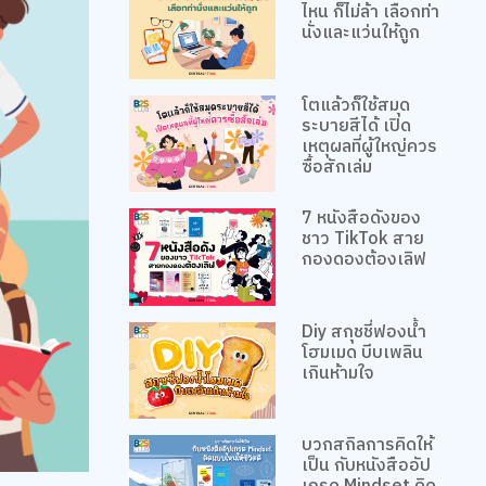
ไหน ก็ไม่ล้า เลือกท่า
นั่งและแว่นให้ถูก
โตแล้วก็ใช้สมุด
ระบายสีได้ เปิด
เหตุผลที่ผู้ใหญ่ควร
ซื้อสักเล่ม
7 หนังสือดังของ
ชาว TikTok สาย
กองดองต้องเลิฟ
Diy สกุชชี่ฟองน้ำ
โฮมเมด บีบเพลิน
เกินห้ามใจ
บวกสกิลการคิดให้
เป็น กับหนังสืออัป