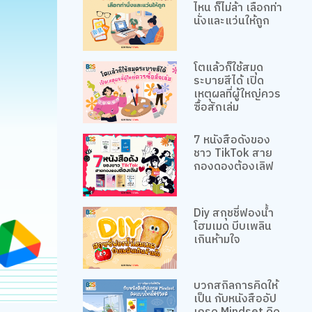
ไหน ก็ไม่ล้า เลือกท่า
นั่งและแว่นให้ถูก
โตแล้วก็ใช้สมุด
ระบายสีได้ เปิด
เหตุผลที่ผู้ใหญ่ควร
ซื้อสักเล่ม
7 หนังสือดังของ
ชาว TikTok สาย
กองดองต้องเลิฟ
Diy สกุชชี่ฟองน้ำ
โฮมเมด บีบเพลิน
เกินห้ามใจ
บวกสกิลการคิดให้
เป็น กับหนังสืออัป