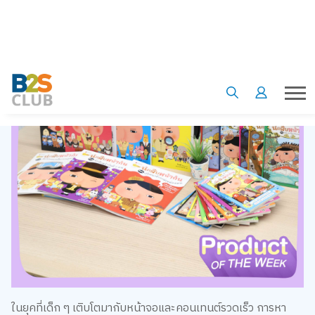
ในยุคที่เด็ก ๆ เติบโตมากับหน้าจอและคอนเทนต์รวดเร็ว การหา
หนังสือสักเล่มที่ทั้ง “สนุก” และ “ทำให้เด็กอยากอ่านต่อเอง” อาจ
ไม่ใช่เรื่องง่ายนัก แต่หนึ่งในหนังสือที่สามารถเปลี่ยนการอ่านให้
กลายเป็นการผจญภัยสุดปั่นได้แบบอยู่หมัด คงต้องยกให้ “นักสืบ
หน้าก้น” ตัวละครนักสืบหน้ารูปก้นสุดกวน ที่กำลังกลายเป็น
ขวัญใจเด็ก ๆ ทั่วโลก
เพียงแค่เห็นหน้าปก หลายคนก็คงหลุดขำกับใบหน้าทรงก้นอันเป็น
เอกลักษณ์ของตัวละครหลัก แต่เบื้องหลังความตลกนั้น กลับซ่อน
ความเป็น “ยอดนักสืบอัจฉริยะ” เอาไว้เต็มเปี่ยม เพราะนักสืบหน้า