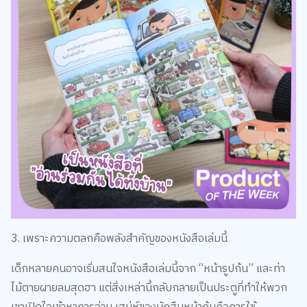
3. เพราะความตลกคือพลังสำคัญของหนังสือเล่มนี้
เด็กหลายคนอาจเริ่มสนใจหนังสือเล่มนี้จาก “หน้ารูปก้น” และท่า
ไม้ตายผายลมสุดฮา แต่สิ่งเหล่านี้กลับกลายเป็นประตูที่ทำให้พวก
เขาเปิดใจเข้าหาการอ่าน เสน่ห์ของนักสืบหน้าก้นคือการใช้
“อารมณ์ขัน” ทำให้เรื่องการอ่าน การคิด และการสืบสวน กลายเป็น
เรื่องสนุก ไม่กดดัน และเข้าถึงง่าย ยิ่งอ่านก็ยิ่งรู้สึกว่า ตัวละครนี้
ไม่ใช่แค่ตลก แต่ยังฉลาด ใจดี และเต็มไปด้วยเสน่ห์เฉพาะตัว จน
เด็ก ๆ หลายคนยกให้เป็นหนึ่งในฮีโร่คนโปรดแห่งยุคเลยทีเดียว