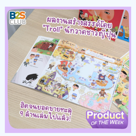
จุดเด่นของ นักสืบหน้าก้น ไม่ได้อยู่แค่ความตลกของตัวละคร แต่คือ
การออกแบบให้ “ผู้อ่านมีส่วนร่วม” ไปกับทุกคดี ในแต่ละตอน เด็ก
ๆ จะไม่ได้ทำหน้าที่เป็นเพียงคนอ่านที่รอเฉลย แต่จะต้องกลายเป็น
“ผู้ช่วยนักสืบ” ที่ช่วยกันค้นหาเบาะแส มองหาจุดผิดปกติ และ
วิเคราะห์เหตุการณ์ไปพร้อมกับตัวละครหลัก บางหน้าต้องใช้
สายตาสังเกตรายละเอียดเล็ก ๆ บางหน้าต้องลองเดาว่าใครคือ
คนร้าย หรือแม้แต่ย้อนกลับไปดู clues ที่ซ่อนอยู่ก่อนหน้า