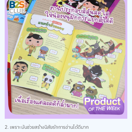
2. เพราะมันช่วยสร้างนิสัยรักการอ่านได้ดีมาก
หนังสือหลายเล่มอาจให้ความรู้ แต่ไม่ได้ทำให้เด็ก “อยากเปิดอ่าน
ต่อ” ในทางกลับกัน นักสืบหน้าก้นเต็มไปด้วย:
ปริศนาชวนสงสัย
มุกตลก
ตัวละครแปลก ๆ
เหตุการณ์คาดเดาไม่ได้
ทุกองค์ประกอบทำงานร่วมกันเพื่อดึงเด็กให้อยากรู้ว่า “ต่อไปจะ