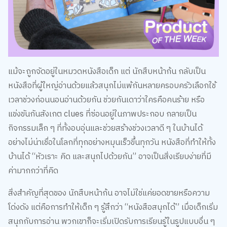
กิจกรรมเล็ก ๆ ที่ทั้งอบอุ่นและช่วยสร้างช่วงเวลาดี ๆ ในบ้านได้
อย่างไม่น่าเชื่อในโลกที่ทุกอย่างหมุนเร็วขึ้นทุกวัน หนังสือที่ทำให้ทั้ง
บ้านได้ “หัวเราะ คิด และสนุกไปด้วยกัน” อาจเป็นสิ่งเรียบง่ายที่มี
ค่ามากกว่าที่คิด
สิ่งสำคัญที่สุดของ นักสืบหน้าก้น อาจไม่ใช่แค่ยอดขายหรือความ
โด่งดัง แต่คือการทำให้เด็ก ๆ รู้สึกว่า “หนังสือสนุกได้” เมื่อเด็กเริ่ม
สนุกกับการอ่าน พวกเขาก็จะเริ่มเปิดรับการเรียนรู้ในรูปแบบอื่น ๆ
ต่อไป และบางครั้ง จุดเริ่มต้นของคนรักการอ่านในอนาคต อาจเริ่ม
ต้นจากนักสืบหน้ารูปก้นคนนี้ก็ได้
ถ้ากำลังมองหาหนังสือที่ทั้งอ่านเพลิน ฝึกสมอง เสริมทักษะ และ
เรียกเสียงหัวเราะได้พร้อมกัน นักสืบหน้าก้น คืออีกหนึ่งเล่มที่ควร
ค่าแก่การหยิบมาเปิดอ่านจริง ๆ
มาเป็นชาว B2S CLUB ด้วยกันนะ สมัครสมาชิก
คลิกเลย!