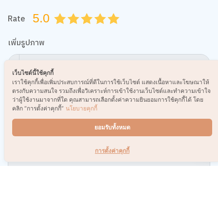
เรื่องที่น่าสนใจอื่นๆ
รวมหนังสือบวกสกิลการเงิน
อ่านมาราธอนแค่ไหน ก็ไม่ล้า
ฉบับคนรุ่นใหม่ เรียกเงินเข้าได้
เลือกท่านั่งและแว่นให้ถูก
แบบ “รวยไม่ไหวแล้ววว~”