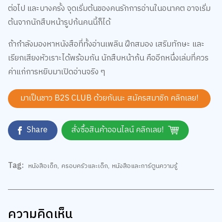
Share
สั่งซื้อสินค้าออนไลน์ คลิกเลย!
Tag:
หนังสือเด็ก
,
ครอบครัวและเด็ก
,
หนังสือและการ์ตูนความรู้
ความคิดเห็น
5.0
Rate
0.5
1.0
1.5
2.0
2.5
3.0
3.5
4.0
4.5
5.0
เพิ่มรูปภาพ
กำหนดไฟล์รูป jpg, png, gif ขนาดไม่เกิน 5 MB เท่านั้น
ข้อความ