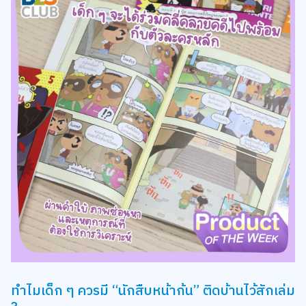
ทำไมเด็ก ๆ ควรมี “นักสืบหน้าก้น” ติดบ้านไว้สักเล่ม
?
1. เพราะนี่คือการฝึกสมองที่เด็ก ๆ สนุกกับมันจริง ๆ
หนึ่งในเรื่องยากที่สุดของการฝึกทักษะเด็ก คือการทำให้พวกเขา
“อยากเรียนรู้เอง” แต่นักสืบหน้าก้น สามารถทำสิ่งนั้นได้ผ่านความ
สนุกแบบธรรมชาติ เด็ก ๆ จะได้ฝึก:
การสังเกตรายละเอียด
การคิดวิเคราะห์
การเชื่อมโยงเหตุการณ์