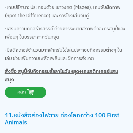
หนังสือกิจกรรมเสริมทักษะที่นำตัวละครจากแก๊งพีนัทส์ มามอบ
ความสนุกสนานและสาระความรู้ให้กับเด็กๆ ทั้งยังฝึกการคิด
วิเคราะห์ การวางแผนหาทางออก และความคิดสร้างสรรค์ผ่านงาน
ศิลปะ ที่ขาดไม่ได้คือช่วยเสริมสร้างสมาธิ ความใจเย็น และความ
พยายามในการทำภารกิจให้สำเร็จ อีกทั้งได้ฝึกกล้ามเนื้อมัดเล็ก
ด้วยการลอกและแปะสติกเกอร์ รวมถึงการระบายสีที่จะช่วย
พัฒนาการทำงานประสานกันระหว่างมือและตา
เนื้อหาและการเรียนรู้
-รวบรวมเกมและกิจกรรมหลากหลายธีมวันหยุด เพื่อให้เด็กๆ ได้ใช้
เวลาว่างอย่างสร้างสรรค์
-เกมปริศนา: ประกอบด้วย เขาวงกต (Mazes), เกมจับผิดภาพ