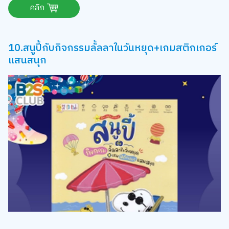
เนื้อหาและการเรียนรู้
-การลากเส้นต่อจุด (Dot-to-Dot): เด็กๆ จะได้ฝึกลากเส้นเชื่อม
โยงจุดจากเลขหนึ่งไปอีกเลขหนึ่ง เพื่อให้ปรากฏเป็นรูปภาพตัว
ละครจาก Sesame Street เช่น เอลโม่ หรือคุกกี้มอนสเตอร์
-ฝึกนับจำนวน: ช่วยทบทวนและฝึกฝนการเรียงลำดับตัวเลข 1-10
หรือมากกว่านั้น (ตามระดับความยากในเล่ม)
-กิจกรรมระบายสี: หลังจากลากเส้นจนเป็นรูปภาพสมบูรณ์แล้ว
เด็กๆ สามารถระบายสีตกแต่งตัวละครได้ตามใจชอบ
เป็นอีกเล่มที่กิจกรรมสนุกเพลิดเพลิน แถมยังช่วยฝึกฝนทักษะที่
จำเป็นก่อนน้องๆ เริ่มหัดเขียนตัวหนังสือได้ดีเลย
สั่งซื้อ ก๊วนเพื่อนเซซามี่สตรีทชวนลากเส้นต่อจุดสนุกจัง
คลิก