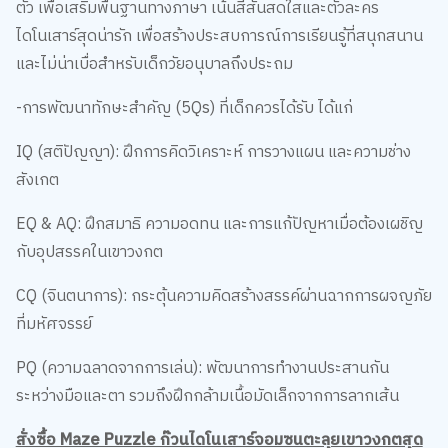
ตัว เพื่อเสริมพื้นฐานทางภาษา เน้นสีสันสดใสและตัวละคร
ไดโนเสาร์สุดน่ารัก เพื่อสร้างประสบการณ์การเรียนรู้ที่สนุกสนาน
และไม่น่าเบื่อสำหรับเด็กวัยอนุบาลถึงประถม
-การพัฒนาทักษะสำคัญ (5Qs) ที่เด็กควรได้รับ ได้แก่
IQ (สติปัญญา): ฝึกการคิดวิเคราะห์ การวางแผน และความช่าง
สังเกต
EQ & AQ: ฝึกสมาธิ ความอดทน และการแก้ปัญหาเมื่อต้องเผชิญ
กับอุปสรรคในเขาวงกต
CQ (จินตนาการ): กระตุ้นความคิดสร้างสรรค์ผ่านฉากการผจญภัย
ที่มหัศจรรย์
PQ (ความฉลาดจากการเล่น): พัฒนาการทำงานประสานกัน
ระหว่างมือและตา รวมถึงฝึกกล้ามเนื้อมัดเล็กจากการลากเส้น
สั่งซื้อ Maze Puzzle ก๊วนไดโนเสาร์จอมซนตะลุยเขาวงกตสุด