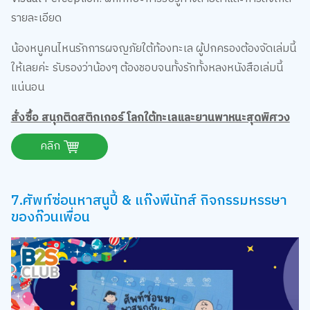
รายละเอียด
น้องหนูคนไหนรักการผจญภัยใต้ท้องทะเล ผู้ปกครองต้องจัดเล่มนี้
ให้เลยค่ะ รับรองว่าน้องๆ ต้องชอบจนทั้งรักทั้งหลงหนังสือเล่มนี้
แน่นอน
สั่งซื้อ สนุกติดสติกเกอร์ โลกใต้ทะเลและยานพาหนะสุดพิศวง
คลิก
7.ศัพท์ซ่อนหาสนูปี้ & แก๊งพีนัทส์ กิจกรรมหรรษา
ของก๊วนเพื่อน