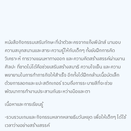
10.สนูปี้กับกิจกรรมลั้ลลาในวันหยุด+เกมสติกเกอร์
แสนสนุก