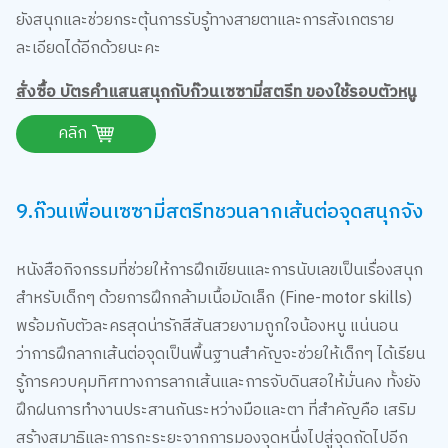
ยังสนุกและช่วยกระตุ้นการรับรู้ทางสายตาและการสังเกตราย
ละเอียดได้อีกด้วยนะคะ
สั่งซื้อ บัตรคําแสนสนุกกับก๊วนเซซามี่สตรีท ของใช้รอบตัวหนู
คลิก
9.ก๊วนเพื่อนเซซามี่สตรีทชวนลากเส้นต่อจุดสนุกจัง