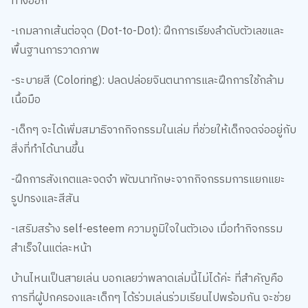
ทางออก
-เกมลากเส้นต่อจุด (Dot-to-Dot): ฝึกการเรียงลำดับตัวเลขและ
พื้นฐานการวาดภาพ
-ระบายสี (Coloring): ปลดปล่อยจินตนาการและฝึกการใช้กล้าม
เนื้อมือ
-เด็กๆ จะได้เพิ่มสมาธิจากกิจกรรมในเล่ม ที่ช่วยให้เด็กจดจ่ออยู่กับ
สิ่งที่ทำได้นานขึ้น
-ฝึกการสังเกตและจดจำ พัฒนาทักษะจากกิจกรรมการแยกแยะ
รูปทรงและสีสัน
-เสริมสร้าง self-esteem ความภูมิใจในตัวเอง เมื่อทำกิจกรรม
สำเร็จในแต่ละหน้า
บ้านไหนเป็นสายเล่น บอกเลยว่าพลาดเล่มนี้ไม่ได้ค่ะ ที่สำคัญคือ
การที่ผู้ปกครองและเด็กๆ ได้ร่วมเล่นร่วมเรียนไปพร้อมกัน จะช่วย