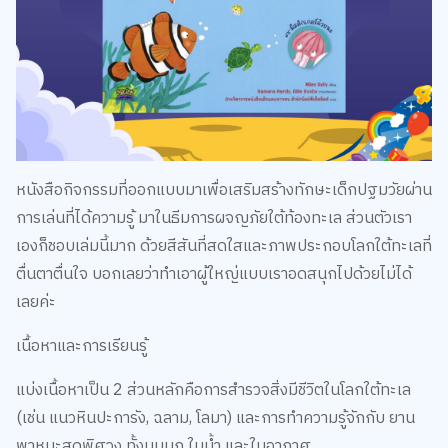
หนังสือกิจกรรมที่ออกแบบมาเพื่อเสริมสร้างทักษะเด็กปฐมวัยผ่าน
การเล่นที่ได้ความรู้ มาในธีมการผจญภัยใต้ท้องทะเล ส่วนตัวเรา
เองก็ชอบเล่มนี้มาก ด้วยสีสันที่สดใสและภาพประกอบโลกใต้ทะเลที่
ตื่นตาตื่นใจ บอกเลยว่าทำเอาผู้ใหญ่แบบเราอดสนุกไปด้วยไม่ได้
เลยค่ะ
เนื้อหาและการเรียนรู้
แบ่งเนื้อหาเป็น 2 ส่วนหลักคือการสำรวจสิ่งมีชีวิตในโลกใต้ทะเล
(เช่น แนวหินปะการัง, ฉลาม, โลมา) และการทำความรู้จักกับ ยาน
พาหนะสุดพิศวง ทั้งบนบก ในน้ำ และในอากาศ