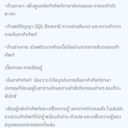
-ด้านภาษา: เพิ่มพูนคลังคำศัพท์ภาษาอังกฤษและการจดจำตัว
สะกด
-ด้านสติปัญญา (IQ): ฝึกสมาธิ ความช่างสังเกต และความจำจาก
การค้นหาคำศัพท์
-ด้านร่างกาย: ช่วยพัฒนากล้ามเนื้อมือผ่านการลากเส้นวงรอบคำ
ศัพท์
เนื้อหาและการเรียนรู้
-ค้นหาคำศัพท์ น้องๆ จะได้สนุกกับการค้นหาคำศัพท์ภาษา
อังกฤษที่ซ่อนอยู่ในตารางอักษรตามหัวข้อกิจกรรมต่างๆ ของก๊วน
พีนัทส์
-เรียนรู้คลังคำศัพท์และเกร็ดความรู้ นอกจากตัวเกมแล้ว ในเล่มยัง
รวบรวมคำศัพท์ที่น่ารู้ พร้อมคำอ่าน คำแปล และเกร็ดความรู้แสน
สนุกสอดแทรกตลอดทั้งเล่ม