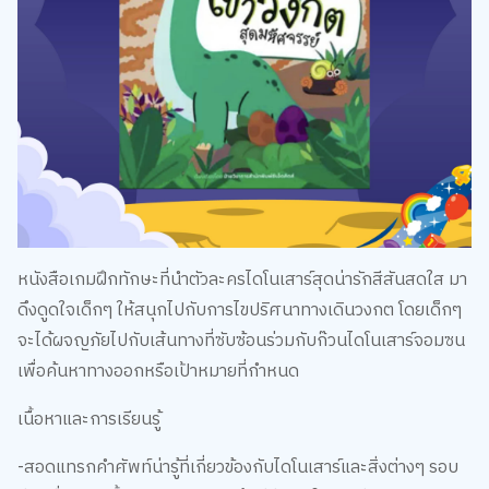
หนังสือเกมฝึกทักษะที่นำตัวละครไดโนเสาร์สุดน่ารักสีสันสดใส มา
ดึงดูดใจเด็กๆ ให้สนุกไปกับการไขปริศนาทางเดินวงกต โดยเด็กๆ
จะได้ผจญภัยไปกับเส้นทางที่ซับซ้อนร่วมกับก๊วนไดโนเสาร์จอมซน
เพื่อค้นหาทางออกหรือเป้าหมายที่กำหนด
เนื้อหาและการเรียนรู้
-สอดแทรกคำศัพท์น่ารู้ที่เกี่ยวข้องกับไดโนเสาร์และสิ่งต่างๆ รอบ