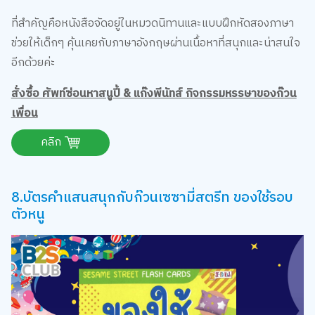
ที่สำคัญคือหนังสือจัดอยู่ในหมวดนิทานและแบบฝึกหัดสองภาษา
ช่วยให้เด็กๆ คุ้นเคยกับภาษาอังกฤษผ่านเนื้อหาที่สนุกและน่าสนใจ
อีกด้วยค่ะ
สั่งซื้อ ศัพท์ซ่อนหาสนูปี้ & แก๊งพีนัทส์ กิจกรรมหรรษาของก๊วน
เพื่อน
คลิก
8.บัตรคําแสนสนุกกับก๊วนเซซามี่สตรีท ของใช้รอบ
ตัวหนู