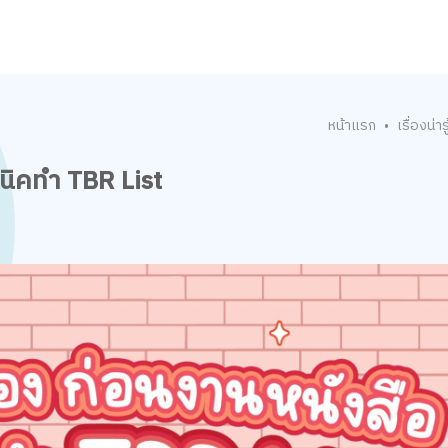
หน้าแรก
เรื่องน่ารู
•
นิคทำ TBR List