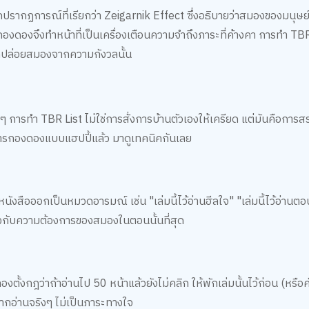
ากปรากฏการณ์ที่เรียกว่า Zeigarnik Effect ซึ่งอธิบายว่าสมองของมนุษ
 กองดองจึงทำหน้าที่เป็นเครื่องเตือนความจำถึงภาระที่ค้างคา การทำ TBR L
ปลดปล่อยสมองจากความกังวลนั้น
ๆ การทำ TBR List ไม่ใช่การสั่งการบ้านตัวเองให้เครียด แต่มันคือการสร
ัดการกองดองแบบแฮปปี้แล้ว มาดูเทคนิคกันเลย
นังสือออกเป็นหมวดอารมณ์ เช่น "เล่มนี้ไว้อ่านฮีลใจ" "เล่มนี้ไว้อ่านตอน
ด้ตรงกับความต้องการของสมองในตอนนั้นที่สุด
ลองตั้งกฎว่าถ้าอ่านไป 50 หน้าแล้วยังไม่คลิก ให้พักเล่มนั้นไว้ก่อน (หรื
ยากอ่านจริงๆ ไม่เป็นภาระทางใจ