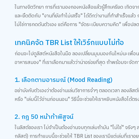
ในทางจิตวิทยา การที่เรามองกองหนังสือแล้วรู้สึกเครียด เกิดจ
และยึดติดกับ "งานที่ยังทำไม่เสร็จ" ได้ดีกว่างานที่ทำสำเร็จแล้ว
ไม่ใช่การกดดันตัวเอง แต่คือการ "จัดระเบียบความคิด" เพื่อ
เทคนิคจัด TBR List ให้เวิร์กแบบไม่ท้อ
ก่อนจะไปดูลิสต์หนังสือในมือ ลองเปลี่ยนมุมมองกันใหม่นะเพื่อน
อาหารสมอง" ที่เราเลือกมาแล้วว่าน่าอร่อยที่สุด ถ้าพร้อมจะจ
1. เลือกตามอารมณ์ (Mood Reading)
อย่าบังคับตัวเองว่าต้องอ่านเล่มวิชาการจ๋าๆ ตลอดเวลา ลองลิสต์ห
หรือ "เล่มนี้ไว้อ่านก่อนนอน" วิธีนี้จะช่วยให้เราหยิบหนังสือไ
2. กฎ 50 หน้าท้าพิสูจน์
ในลิสต์ของเรา ไม่จำเป็นต้องอ่านจบทุกเล่มถ้ามัน "ไม่ใช่" จริงๆ 
กลิสต์) การทำแบบนี้จะช่วยให้ TBR List ของเรามีแต่เล่มที่เราอ