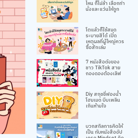
ไหน ก็ไม่ล้า เลือกท่า
นั่งและแว่นให้ถูก
โตแล้วก็ใช้สมุด
ระบายสีได้ เปิด
เหตุผลที่ผู้ใหญ่ควร
ซื้อสักเล่ม
7 หนังสือดังของ
ชาว TikTok สาย
กองดองต้องเลิฟ
Diy สกุชชี่ฟองน้ำ
โฮมเมด บีบเพลิน
เกินห้ามใจ
บวกสกิลการคิดให้
เป็น กับหนังสืออัป