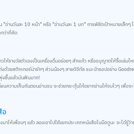
ป็น "อ่านวันละ 10 หน้า" หรือ "อ่านวันละ 1 บท" การพิชิตเป้าหมายเล็กๆ ไ
ว่าที่คิด
รางวัลตัวเองเป็นเครื่องดื่มอร่อยๆ สักแก้ว หรืออนุญาตให้ซื้อเล่มใหม่
ต่งด้วยสติกเกอร์น่ารักๆ ส่วนน้องๆ สายดิจิทัล แนะนำแอปอย่าง Goodr
งขึ้นแล้วมันฟินมาก!
ยนความเห็นกันตอนอ่านจบ จะช่วยกระตุ้นให้อยากอ่านให้จบไวๆ เพื่อจะไ
สือ
ห้เพื่อนๆ แล้ว ลองเอาไปใช้แยกประเภทหนังสือในมือดูนะ จะได้รู้ว่