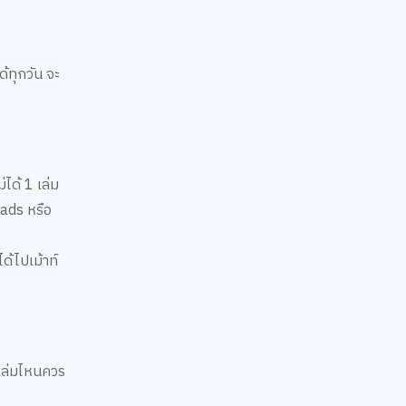
ด้ทุกวัน จะ
ได้ 1 เล่ม
eads หรือ
ด้ไปเม้าท์
าเล่มไหนควร