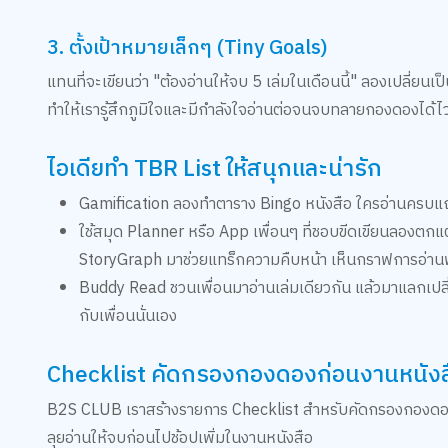
3. ตั้งเป้าหมายเล็กๆ (Tiny Goals)
แทนที่จะเขียนว่า "ต้องอ่านให้จบ 5 เล่มในเดือนนี้" ลองเปลี่ยนเ
ทำให้เรารู้สึกภูมิใจและมีกำลังใจอ่านต่อจนจบทลายกองดองได้ไวก
ไอเดียทำ TBR List ให้สนุกและน่ารัก
Gamification ลองทำตาราง Bingo หนังสือ ใครอ่านครบแถวให้
ใช้สมุด Planner หรือ App เพื่อนๆ ที่ชอบขีดเขียนลองตกแ
StoryGraph มาช่วยแทร็กความคืบหน้า เห็นกราฟการอ่านพุ่
Buddy Read ชวนเพื่อนมาอ่านเล่มเดียวกัน แล้วมาแลกเปลี่
กับเพื่อนนั่นเอง
Checklist คัดกรองกองดองก่อนงานหนัง
B2S CLUB เราสร้างรายการ Checklist สำหรับคัดกรองกองดองมาใ
ลุยอ่านให้จบก่อนไปช้อปเพิ่มในงานหนังสือ