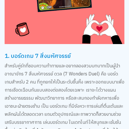
1. บอร์ดเกม 7 สิ่งมหัศจรรย์
สำหรับคู่รักที่ชอบความท้าทายและอยากลองสวมบทบาทเป็นผู้นำ
อาณาจักร 7 สิ่งมหัศจรรย์ ดวล (7 Wonders Duel) คือ บอร์ด
เกมสำหรับ 2 คน ที่ถูกยกให้เป็นระดับขึ้นหิ้ง เพราะออกแบบมาเพื่อ
การเชือดเฉือนกันแบบสองต่อสองโดยเฉพาะ เราจะได้วางแผน
สร้างอารยธรรม พัฒนาวิทยาการ หรือสะสมกองกำลังทหารเพื่อ
เอาชนะฝ่ายตรงข้าม เป็น บอร์ดเกม ที่มีจังหวะการเล่นที่ตื่นเต้นและ
พลิกผันได้ตลอดเวลา แถมตัวอุปกรณ์และภาพวาดก็สวยงามช่วย
เสริมบรรยากาศการ เล่นบอร์ดเกม ในเดทไนท์ให้สนุกและเข้มข้น
ขึ้นกว่าเดิม ใครที่กำลังมองหากิจกรรมทำกับแฟน แบบที่ต้องใช้
ไหวพริบและกลยุทธ์ ต้องไม่พลาดที่จะมีเกมนี้ติดบ้านไว้