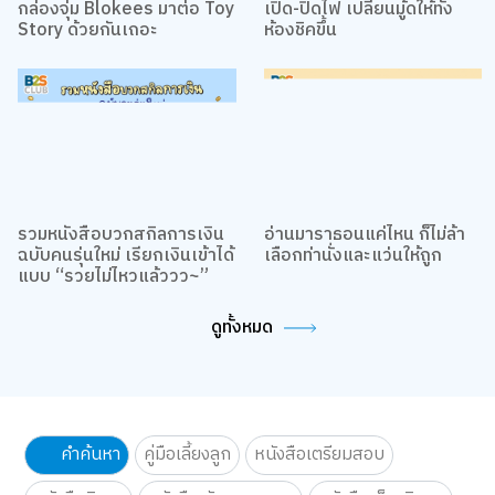
กล่องจุ่ม Blokees มาต่อ Toy
เปิด-ปิดไฟ เปลี่ยนมู้ดให้ทั้ง
Story ด้วยกันเถอะ
ห้องชิคขึ้น
รวมหนังสือบวกสกิลการเงิน
อ่านมาราธอนแค่ไหน ก็ไม่ล้า
ฉบับคนรุ่นใหม่ เรียกเงินเข้าได้
เลือกท่านั่งและแว่นให้ถูก
แบบ “รวยไม่ไหวแล้ววว~”
ดูทั้งหมด
คำค้นหา
คู่มือเลี้ยงลูก
หนังสือเตรียมสอบ