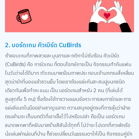
2. บอร์ดเกม คิวเบิร์ด CuBirds
ถ้าชอบเกมที่ภาพสวยละมุนตาและกติกาไม่ซับซ้อน คิวเบิร์ด
(CuBirds) คือ การ์ดเกม ที่ตอบโจทย์การเป็น กิจกรรมทำกับแฟน
ในวันว่างได้ดีมาก ตัวเกมมาพร้อมภาพประกอบเจ้านกทรงสี่เหลี่ยม
สุดน่ารักที่มองแล้วชวนยิ้ม โดยเราต้องแข่งกันสะสมฝูงนกชนิด
เดียวกันเพื่อทำคะแนน เป็น บอร์ดเกมสำหรับ 2 คน (ที่เล่นได้
สูงสุดถึง 5 คน) ซึ่งต้องใช้การวางแผนจังหวะการลงการ์ดและการ
แย่งชิงนกในมืออย่างชาญฉลาด ความสนุกอยู่ตรงที่การลุ้นว่าฝ่าย
ตรงข้ามจะเก็บนกตัวที่เราเล็งไว้ไปหรือเปล่า ถือเป็น บอร์ดเกม
ขนาดพกพาที่หยิบมาสร้างสีสันได้ทุกที่ ไม่ว่าจะไปเดทที่คาเฟ่หรือ
นั่งเล่นพักผ่อนที่บ้าน ก็ช่วยเปลี่ยนวันธรรมดาให้เป็น กิจกรรมคู่รัก
วันหยุด ที่เพลิดเพลินได้ไม่ยากเลย