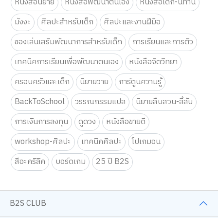
หนังสือนิยาย
หนังสือพัฒนาตนเอง
หนังสือเด็ก-นิทาน
มังงะ
ศิลปะสำหรับเด็ก
ศิลปะและงานฝีมือ
ของเล่นเสริมพัฒนาการสำหรับเด็ก
การเรียนและการติว
เทคนิคการเรียนเพื่อพัฒนาตนเอง
หนังสือจิตวิทยา
ครอบครัวและเด็ก
นิยายวาย
การ์ตูนความรู้
BackToSchool
วรรณกรรมแปล
นิยายสืบสวน-ลี้ลับ
การเงินการลงทุน
ดูดวง
หนังสือขายดี
workshop-ศิลปะ
เทคนิคศิลปะ
โปเกมอน
สีอะคริลิค
บอร์ดเกม
25 ปี B2S
B2S CLUB