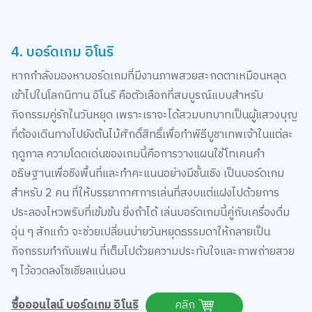
4. บอร์ดเกม อิโนริ
หากกำลังมองหาบอร์ดเกมที่มีงานภาพสวยสะกดตาเหมือนหลุด
เข้าไปในโลกนิทาน อิโนริ คือตัวเลือกที่สมบูรณ์แบบสำหรับ
กิจกรรมคู่รักในวันหยุด เพราะเราจะได้สวมบทบาทเป็นผู้แสวงบุญ
ที่ต้องเดินทางไปยังต้นไม้ศักดิ์สิทธิ์เพื่อทำพิธีบูชาเทพเจ้าในแต่ละ
ฤดูกาล ความโดดเด่นของเกมนี้คือการวางแผนใช้โทเคนคำ
อธิษฐานเพื่อชิงพื้นที่และทำคะแนนอย่างมีชั้นเชิง เป็นบอร์ดเกม
สำหรับ 2 คน ที่ให้บรรยากาศการเล่นที่สงบแต่แฝงไปด้วยการ
ประลองไหวพริบที่เข้มข้น ยิ่งถ้าได้ เล่นบอร์ดเกมนี้คู่กับเครื่องดื่ม
อุ่น ๆ สักแก้ว จะช่วยเปลี่ยนบ่ายวันหยุดธรรมดาให้กลายเป็น
กิจกรรมทำกับแฟน ที่เต็มไปด้วยความประทับใจและภาพถ่ายสวย
ๆ ไว้อวดลงโซเชียลแน่นอน
ซื้อออนไลน์ บอร์ดเกม อิโนริ
คลิก