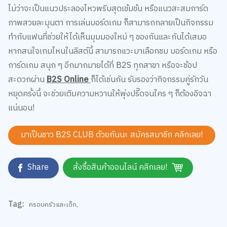
ภาพสวยละมุนตา การเล่นบอร์ดเกม ก็สามารถกลายเป็นกิจกรรม
ทำกับแฟนที่ช่วยให้ได้เห็นมุมมองใหม่ ๆ ของกันและกันได้เสมอ
หากสนใจเกมไหนในลิสต์นี้ สามารถแวะมาเลือกชม บอร์ดเกม หรือ
การ์ดเกม สนุก ๆ อีกมากมายได้ที่ B2S ทุกสาขา หรือจะช้อป
สะดวกผ่าน
B2S Online
ก็ได้เช่นกัน รับรองว่ากิจกรรมคู่รักวัน
หยุดครั้งนี้ จะช่วยเติมความหวานให้พุ่งปรี๊ดจนใคร ๆ ก็ต้องอิจฉา
แน่นอน!
มาเป็นชาว B2S CLUB ด้วยกันนะ สมัครสมาชิก
คลิกเลย!
Share
สั่งซื้อสินค้าออนไลน์ คลิกเลย!
Tag:
ครอบครัวและเด็ก
,