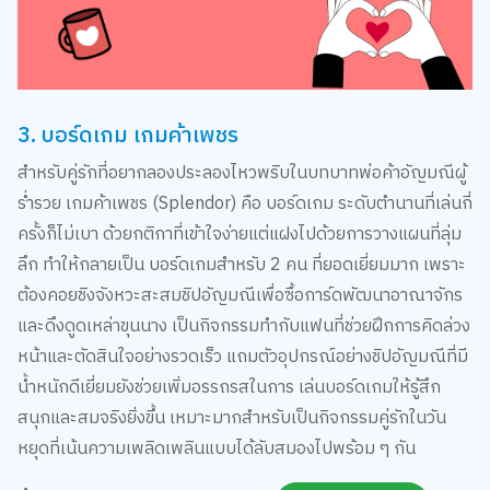
3. บอร์ดเกม เกมค้าเพชร
สำหรับคู่รักที่อยากลองประลองไหวพริบในบทบาทพ่อค้าอัญมณีผู้
ร่ำรวย เกมค้าเพชร (Splendor) คือ บอร์ดเกม ระดับตำนานที่เล่นกี่
ครั้งก็ไม่เบา ด้วยกติกาที่เข้าใจง่ายแต่แฝงไปด้วยการวางแผนที่ลุ่ม
ลึก ทำให้กลายเป็น บอร์ดเกมสำหรับ 2 คน ที่ยอดเยี่ยมมาก เพราะ
ต้องคอยชิงจังหวะสะสมชิปอัญมณีเพื่อซื้อการ์ดพัฒนาอาณาจักร
และดึงดูดเหล่าขุนนาง เป็นกิจกรรมทำกับแฟนที่ช่วยฝึกการคิดล่วง
หน้าและตัดสินใจอย่างรวดเร็ว แถมตัวอุปกรณ์อย่างชิปอัญมณีที่มี
น้ำหนักดีเยี่ยมยังช่วยเพิ่มอรรถรสในการ เล่นบอร์ดเกมให้รู้สึก
สนุกและสมจริงยิ่งขึ้น เหมาะมากสำหรับเป็นกิจกรรมคู่รักในวัน
หยุดที่เน้นความเพลิดเพลินแบบได้ลับสมองไปพร้อม ๆ กัน
ซื้อออนไลน์ บอร์ดเกม เกมค้าเพชร
คลิก