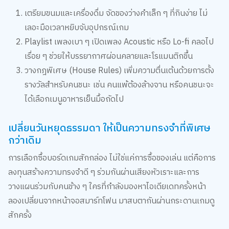
เลอะมือเวลาหยิบจับอุปกรณ์เกม
Playlist เพลงเบา ๆ เปิดเพลง Acoustic หรือ Lo-fi คลอไป
เรื่อย ๆ ช่วยให้บรรยากาศผ่อนคลายและโรแมนติกขึ้น
วางกฎพิเศษ (House Rules) เพิ่มความตื่นเต้นด้วยการตั้ง
รางวัลสำหรับคนชนะ เช่น คนแพ้ต้องล้างจาน หรือคนชนะจะ
ได้เลือกเมนูอาหารเย็นมื้อถัดไป
เปลี่ยนวันหยุดธรรมดา ให้เป็นความทรงจำที่พิเศษ
กว่าเดิม
การเลือกซื้อบอร์ดเกมสักกล่อง ไม่ใช่แค่การซื้อของเล่น แต่คือการ
ลงทุนสร้างความทรงจำดี ๆ ร่วมกันผ่านเสียงหัวเราะและการ
วางแผนร่วมกับคนข้าง ๆ ใครที่กำลังมองหาไอเดียเดทครั้งหน้า
ลองเปลี่ยนจากหน้าจอสมาร์ทโฟน มาสบตากันผ่านกระดานเกมดู
สักครั้ง
ไม่ว่าจะเป็นแนวประลองไหวพริบสุดเข้มข้น หรือแนวสะสมการ์ด