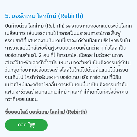
5. บอร์ดเกม โลกใหม่ (Rebirth)
ปิดท้ายด้วย โลกใหม่ (Rebirth) ผลงานจากนักออกแบบระดับโลกที่
เปลี่ยนการ เล่นบอร์ดเกมให้กลายเป็นประสบการณ์การฟื้นฟู
ธรรมชาติที่แสนงดงาม ในเกมนี้เราจะได้ร่วมมือแกมชิงไหวพริบใน
การวางแผ่นไทล์เพื่อฟื้นฟูระบบนิเวศบนพื้นที่ต่าง ๆ ทั่วโลก เป็น
บอร์ดเกมสำหรับ 2 คน ที่ให้อารมณ์ละเมียดละไมด้วยงานภาพ
สไตล์อีโค-ฟิวเจอร์ที่ล้ำสมัย เหมาะมากสำหรับเป็นกิจกรรมคู่รักใน
วันหยุดที่อยากนั่งล้อมวงสร้างโลกใบใหม่ไปด้วยกันแบบไม่เครียด
จนเกินไป ใครที่กำลังมองหา บอร์ดเกม หรือ การ์ดเกม ที่มีธีม
แปลกใหม่และกติกาไหลลื่น การหยิบเกมนี้มาเป็น กิจกรรมทำกับ
แฟน จะช่วยสร้างบทสนทนาใหม่ ๆ และทำให้เดทไนท์ครั้งนี้พิเศษ
กว่าที่เคยแน่นอน
ซื้อออนไลน์ บอร์ดเกม โลกใหม่ (Rebirth)
คลิก
เตรียมขนมและเครื่องดื่ม จัดของว่างคำเล็ก ๆ ที่กินง่าย ไม่