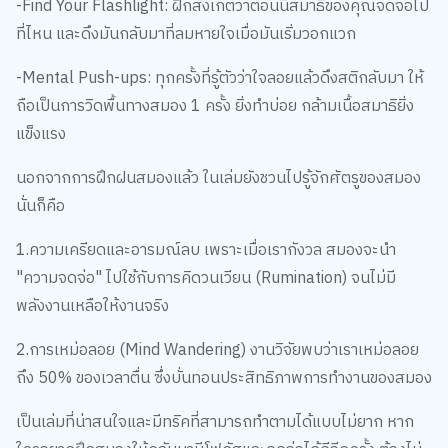
ที่ไหน และดึงมันกลับมาที่ลมหายใจเมื่อมันเริ่มวอกแวก
-Mental Push-ups: ทุกครั้งที่รู้ตัวว่าใจลอยแล้วดึงสติกลับมา ให้
ถือเป็นการวิดพื้นทางสมอง 1 ครั้ง ยิ่งทำบ่อย กล้ามเนื้อสมาธิยิ่ง
แข็งแรง
นอกจากการฝึกฝนสมองแล้ว ในเล่มยังชวนไปรู้จักศัตรูของสมอง
นั่นก็คือ
1.ความเครียดและอารมณ์ลบ เพราะเมื่อเรากังวล สมองจะนำ
"ความจดจ่อ" ไปใช้กับการคิดวนเวียน (Rumination) จนไม่มี
พลังงานเหลือให้งานจริง
2.การเหม่อลอย (Mind Wandering) งานวิจัยพบว่าเราเหม่อลอย
ถึง 50% ของเวลาตื่น ซึ่งบั่นทอนประสิทธิภาพการทำงานของสมอง
เป็นเล่มที่น่าสนใจและมีทริคที่สามารถทำตามได้แบบไม่ยาก หาก
ใครอยากฝึกสมองให้กลับมามีโฟกัสและจดจ่อได้ดีอีกครั้ง ต้องไม่