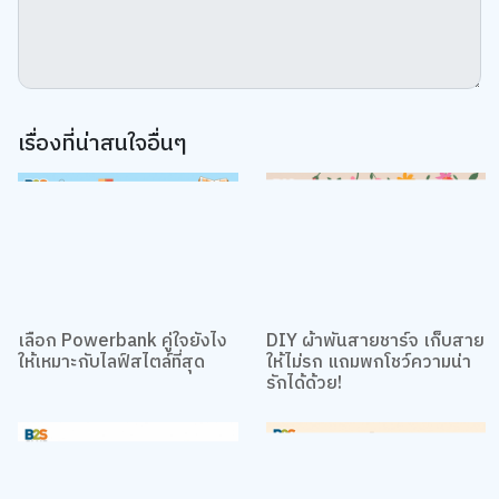
เว็บไซต์นี้ใช้คุกกี้
เราใช้คุกกี้เพื่อเพิ่มประสบการณ์ที่ดีในการใช้เว็บไซต์ แสดงเนื้อหาและโฆษณาให้
ตรงกับความสนใจ รวมถึงเพื่อวิเคราะห์การเข้าใช้งานเว็บไซต์และทำความเข้าใจ
ว่าผู้ใช้งานมาจากที่ใด คุณสามารถเลือกตั้งค่าความยินยอมการใช้คุกกี้ได้ โดย
คลิก “การตั้งค่าคุกกี้”
นโยบายคุกกี้
เรื่องที่น่าสนใจอื่นๆ
ยอมรับทั้งหมด
การตั้งค่าคุกกี้
เลือก Powerbank คู่ใจยังไง
DIY ผ้าพันสายชาร์จ เก็บสาย
ให้เหมาะกับไลฟ์สไตล์ที่สุด
ให้ไม่รก แถมพกโชว์ความน่า
รักได้ด้วย!