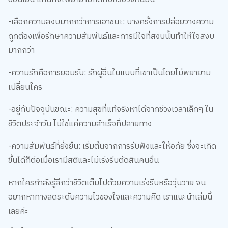
-เลือกความสงบมากกว่าการเอาชนะ: บางครั้งการปล่อยวางความ
ถูกต้องเพื่อรักษาความสัมพันธ์และการมีใจที่สงบนั้นทำให้ใจสงบ
มากกว่า
-ความรักคือการยอมรับ: รักผู้อื่นในแบบที่เขาเป็นโดยไม่พยายาม
เปลี่ยนใคร
-อยู่กับปัจจุบันขณะ: ความสุขที่แท้จริงหาได้จากช่วงเวลาเล็กๆ ใน
ชีวิตประจำวัน ไม่ใช่แค่ความสำเร็จที่ปลายทาง
-ความสัมพันธ์ที่ยั่งยืน: เริ่มต้นจากการรับฟังและให้อภัย ซึ่งจะเกิด
ขึ้นได้ก็ต่อเมื่อเรามีสติและไม่เร่งรีบตัดสินคนอื่น
หากใครกำลังรู้สึกว่าชีวิตเต็มไปด้วยความเร่งรีบหรือวุ่นวาย จน
อยากหาทางลดระดับความไวของใจและความคิด เราแนะนำเล่มนี้
เลยค่ะ
สั่งซื้อ หนังสือ สิ่งที่พบเห็นได้เมื่อใช้ชีวิตให้ช้าลง คลิก