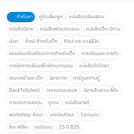
คำค้นหา
คู่มือเลี้ยงลูก
หนังสือเตรียมสอบ
หนังสือนิยาย
หนังสือพัฒนาตนเอง
หนังสือเด็ก-นิทาน
มังงะ
ศิลปะสำหรับเด็ก
ศิลปะและงานฝีมือ
ของเล่นเสริมพัฒนาการสำหรับเด็ก
การเรียนและการติว
เทคนิคการเรียนเพื่อพัฒนาตนเอง
หนังสือจิตวิทยา
ครอบครัวและเด็ก
นิยายวาย
การ์ตูนความรู้
BackToSchool
วรรณกรรมแปล
นิยายสืบสวน-ลี้ลับ
การเงินการลงทุน
ดูดวง
หนังสือขายดี
workshop-ศิลปะ
เทคนิคศิลปะ
โปเกมอน
สีอะคริลิค
บอร์ดเกม
25 ปี B2S