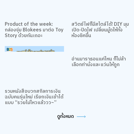
Product of the week:
สวิตช์ไฟก็มีสไตล์ได้! DIY มุม
กล่องจุ่ม Blokees มาต่อ Toy
เปิด-ปิดไฟ เปลี่ยนมู้ดให้ทั้ง
Story ด้วยกันเถอะ
ห้องชิคขึ้น
อ่านมาราธอนแค่ไหน ก็ไม่ล้า
เลือกท่านั่งและแว่นให้ถูก
รวมหนังสือบวกสกิลการเงิน
ฉบับคนรุ่นใหม่ เรียกเงินเข้าได้
แบบ “รวยไม่ไหวแล้ววว~”
ดูทั้งหมด