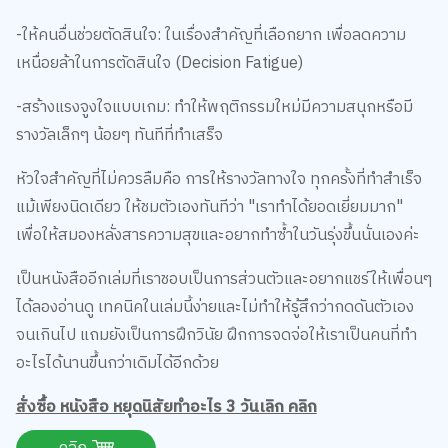
-ให้คนอื่นช่วยตัดสินใจ: ในเรื่องสำคัญที่เลือกยาก เพื่อลดความ
เหนื่อยล้าในการตัดสินใจ (Decision Fatigue)
-สร้างแรงจูงใจแบบเกม: ทำให้พฤติกรรมใหม่มีความสนุกหรือมี
รางวัลเล็กๆ น้อยๆ ทันทีที่ทำเสร็จ
หัวใจสำคัญที่ไม่ควรลืมคือ การให้รางวัลทางใจ ทุกครั้งที่ทำสำเร็จ
แม้เพียงนิดเดียว ให้ชมตัวเองทันทีว่า "เราทำได้ยอดเยี่ยมมาก"
เพื่อให้สมองหลั่งสารความสุขและอยากทำซ้ำในวันรุ่งขึ้นนั่นเองค่ะ
เป็นหนังสืออีกเล่มที่เราชอบเป็นการส่วนตัวและอยากแชร์ให้เพื่อนๆ
ได้ลองอ่านดู เทคนิคในเล่มนี้ง่ายและไม่ทำให้รู้สึกว่ากดดันตัวเอง
จนเกินไป แถมยังเป็นการฝึกวินัย ฝึกการจดจ่อให้เราเป็นคนที่ทำ
อะไรได้นานขึ้นกว่าเดิมได้อีกด้วย
สั่งซื้อ หนังสือ หยุดนิสัยทำอะไร 3 วันเลิก คลิก
คลิก