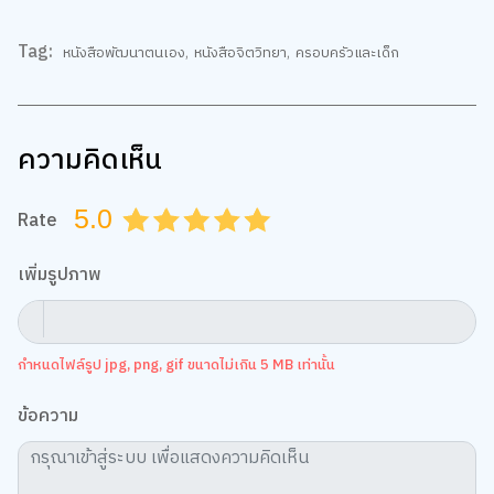
Tag:
หนังสือพัฒนาตนเอง
,
หนังสือจิตวิทยา
,
ครอบครัวและเด็ก
ความคิดเห็น
5.0
Rate
0.5
1.0
1.5
2.0
2.5
3.0
3.5
4.0
4.5
5.0
เพิ่มรูปภาพ
กำหนดไฟล์รูป jpg, png, gif ขนาดไม่เกิน 5 MB เท่านั้น
ข้อความ