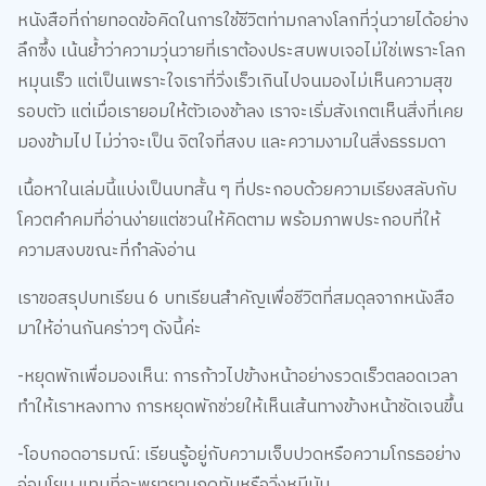
ลึกซึ้ง เน้นย้ำว่าความวุ่นวายที่เราต้องประสบพบเจอไม่ใช่เพราะโลก
หมุนเร็ว แต่เป็นเพราะใจเราที่วิ่งเร็วเกินไปจนมองไม่เห็นความสุข
รอบตัว แต่เมื่อเรายอมให้ตัวเองช้าลง เราจะเริ่มสังเกตเห็นสิ่งที่เคย
มองข้ามไป ไม่ว่าจะเป็น จิตใจที่สงบ และความงามในสิ่งธรรมดา
เนื้อหาในเล่มนี้แบ่งเป็นบทสั้น ๆ ที่ประกอบด้วยความเรียงสลับกับ
โควตคำคมที่อ่านง่ายแต่ชวนให้คิดตาม พร้อมภาพประกอบที่ให้
ความสงบขณะที่กำลังอ่าน
เราขอสรุปบทเรียน 6 บทเรียนสำคัญเพื่อชีวิตที่สมดุลจากหนังสือ
มาให้อ่านกันคร่าวๆ ดังนี้ค่ะ
-หยุดพักเพื่อมองเห็น: การก้าวไปข้างหน้าอย่างรวดเร็วตลอดเวลา
ทำให้เราหลงทาง การหยุดพักช่วยให้เห็นเส้นทางข้างหน้าชัดเจนขึ้น
-โอบกอดอารมณ์: เรียนรู้อยู่กับความเจ็บปวดหรือความโกรธอย่าง
อ่อนโยน แทนที่จะพยายามกดทับหรือวิ่งหนีมัน