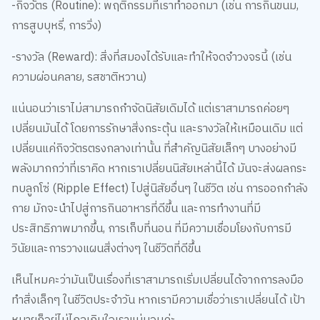
การสูบบุหรี่, การวิ่ง)
-รางวัล (Reward): สิ่งที่สมองได้รับและทำให้จดจำวงจรนี้ (เช่น
ความผ่อนคลาย, รสชาติหวาน)
แน่นอนว่าเราไม่สามารถกำจัดนิสัยเดิมได้ แต่เราสามารถค่อยๆ
เปลี่ยนมันได้ โดยการรักษาสิ่งกระตุ้น และรางวัลให้เหมือนเดิม แต่
เปลี่ยนแค่กิจวัตรตรงกลางเท่านั้น ที่สำคัญนิสัยเล็กๆ บางอย่างมี
พลังมากกว่าที่เราคิด หากเราเปลี่ยนนิสัยเหล่านี้ได้ มันจะส่งผลกระ
ทบลูกโซ่ (Ripple Effect) ไปสู่นิสัยอื่นๆ ในชีวิต เช่น การออกกำลัง
กาย มักจะนำไปสู่การกินอาหารที่ดีขึ้น และการทำงานที่มี
ประสิทธิภาพมากขึ้น, การเก็บที่นอน ที่มีความเชื่อมโยงกับการมี
วินัยและการวางแผนสิ่งต่างๆ ในชีวิตที่ดีขึ้น
เห็นไหมคะว่ามันเป็นเรื่องที่เราสามารถเริ่มเปลี่ยนได้จากการลงมือ
ทำสิ่งเล็กๆ ในชีวิตประจำวัน หากเรามีความเชื่อว่าเราเปลี่ยนได้ เป้า
หมายก็อยู่ไม่ไกลเกินใจเราแน่นอนค่ะ