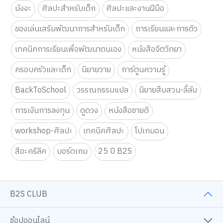
คำค้นหา
คู่มือเลี้ยงลูก
หนังสือเตรียมสอบ
หนังสือนิยาย
หนังสือพัฒนาตนเอง
หนังสือเด็ก-นิทาน
มังงะ
ศิลปะสำหรับเด็ก
ศิลปะและงานฝีมือ
ของเล่นเสริมพัฒนาการสำหรับเด็ก
การเรียนและการติว
เทคนิคการเรียนเพื่อพัฒนาตนเอง
หนังสือจิตวิทยา
ครอบครัวและเด็ก
นิยายวาย
การ์ตูนความรู้
BackToSchool
วรรณกรรมแปล
นิยายสืบสวน-ลี้ลับ
การเงินการลงทุน
ดูดวง
หนังสือขายดี
workshop-ศิลปะ
เทคนิคศิลปะ
โปเกมอน
สีอะคริลิค
บอร์ดเกม
25 ปี B2S