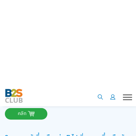
บัตรเครดิต, ความสำคัญของดอกเบี้ย, บทบาทหน้าที่ต่างๆ
ของธนาคาร
ความรู้เรื่องการตลาด: ทำความเข้าใจความแตกต่างระหว่าง
ตลาดขายปลีกกับตลาดขายส่ง, กลไกการกำหนดราคาสินค้า
รวมถึงโลกของตลาดอิเล็กทรอนิกส์ (E-commerce)
การบริหารความเสี่ยงและการลงทุน: แนะนำเบื้องต้นว่าการ
ลงทุนคืออะไร และความสำคัญของประกันชีวิตและประกันภัย
บทบาทของผู้บริโภค: เรียนรู้เรื่องสิทธิผู้บริโภคที่เราควรรู้เพื่อ
ปกป้องประโยชน์ของตนเอง และพลังของอำนาจการซื้อ
สั่งซื้อ ครอบครัวตึ๋งหนืด เล่ม 6 เศรษฐศาสตร์ง่ายนิดเดียว
คลิก
2. ครอบครัวตึ๋งหนืด เล่ม 7 ไปเที่ยวแบบตึ๋งหนืดกัน
ดีกว่า