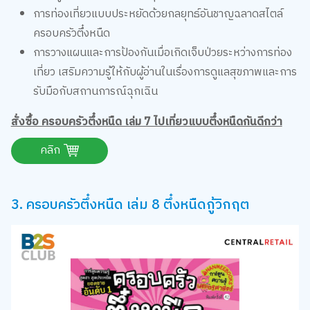
การวางแผนและการป้องกันเมื่อเกิดเจ็บป่วยระหว่างการท่อง
เที่ยว เสริมความรู้ให้กับผู้อ่านในเรื่องการดูแลสุขภาพและการ
รับมือกับสถานการณ์ฉุกเฉิน
สั่งซื้อ ครอบครัวตึ๋งหนืด เล่ม 7 ไปเที่ยวแบบตึ๋งหนืดกันดีกว่า
คลิก
3. ครอบครัวตึ๋งหนืด เล่ม 8 ตึ๋งหนืดกู้วิกฤต