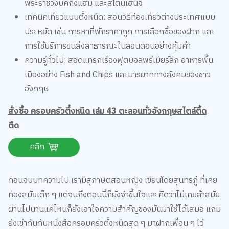
ประหยัด เช่น การหาที่พักราคาถูก การเลือกซื้อของฝาก และ
การใช้บริการขนส่งสาธารณะในลอนดอนอย่างคุ้มค่า
ความรู้ทั่วไป: สอดแทรกเรื่องฟุตบอลพรีเมียร์ลีก อาหารพื้น
เมืองอย่าง Fish and Chips และมารยาททางสังคมของชาว
อังกฤษ
สั่งซื้อ ครอบครัวตึ๋งหนืด เล่ม 43 ตะลอนทั่วอังกฤษสไตล์ตื้ด
ตืด
คลิก
ก่อนจบบทความไป เรามีสุภาษิตสอนหญิง เขียนโดยสุนทรภู่ ที่เคย
ท่องสมัยเด็ก ๆ แต่จนถึงตอนนี้ก็ยังจำขึ้นใจและคิดว่าไม่เคยล้าสมัย
ผ่านไปนานแค่ไหนก็ยังเอาใจความสำคัญของมันมาใช้ได้เสมอ แถม
ยังเข้ากันกับหนังสือครอบครัวตึ๋งหนืดสุด ๆ มาฝากเพื่อน ๆ ไว้
ท่องจำให้ขึ้นใจ ก่อนจะใช้เงินไปกับอะไรก็ตาม ท่องกลอนบทนี้ไว้
รับรองช่วยดึงสติได้เยอะเลยค่ะ