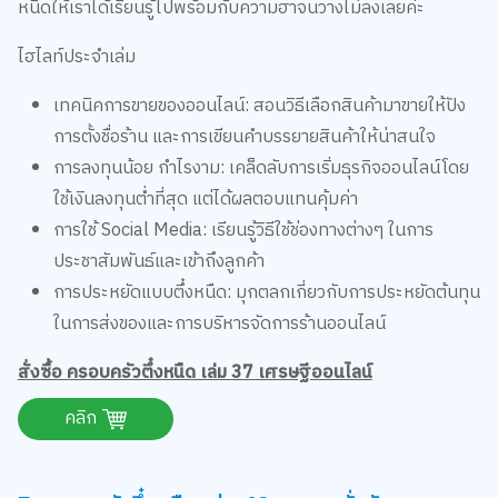
เทคนิคการขายของออนไลน์: สอนวิธีเลือกสินค้ามาขายให้ปัง
การตั้งชื่อร้าน และการเขียนคำบรรยายสินค้าให้น่าสนใจ
การลงทุนน้อย กำไรงาม: เคล็ดลับการเริ่มธุรกิจออนไลน์โดย
ใช้เงินลงทุนต่ำที่สุด แต่ได้ผลตอบแทนคุ้มค่า
การใช้ Social Media: เรียนรู้วิธีใช้ช่องทางต่างๆ ในการ
ประชาสัมพันธ์และเข้าถึงลูกค้า
การประหยัดแบบตึ๋งหนืด: มุกตลกเกี่ยวกับการประหยัดต้นทุน
ในการส่งของและการบริหารจัดการร้านออนไลน์
สั่งซื้อ ครอบครัวตึ๋งหนืด เล่ม 37 เศรษฐีออนไลน์
คลิก
7. ครอบครัวตึ๋งหนืด เล่ม 43 ตะลอนทั่วอังกฤษ
สไตล์ตื้ดตืด