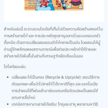
สำหรับเล่มนี้ จะรวบรวมไอเดียที่เต็มไปด้วยความคิดสร้างสรรค์ใน
การสร้างรายได้ และการประหยัดสุดชาญฉลาดในแบบครอบครัว
ตึ๋งหนืด ด้วยการเปลี่ยนของรอบตัวให้กลายเป็นเงิน โดยสอนให้ผู้
อ่านรู้จักพลิกแพลงสถานการณ์เพื่อช่วยประหยัดค่าใช้จ่ายและ
สร้างรายได้เพิ่มขึ้นในช่วงที่เศรษฐกิจฝืดเคืองนั่นเอง
ไฮไลท์ของเล่ม
เปลี่ยนขยะให้เป็นทอง (Recycle & Upcycle): สอนวิธีการ
คัดแยกขยะเพื่อนำไปขายให้ได้ราคาดีที่สุด และแจกไอเดีย
การนำของใช้ที่พังแล้วมาซ่อมแซมหรือดัดแปลงเป็นของใช้
แทนการซื้อใหม่
เทคนิคการหางานรายได้เสริม: โทรุและฮารุ พยายามหาวิธี
หาเงินในแบบเด็กๆ เช่น การรับจ้างทำงานบ้านเล็กๆ น้อยๆ
หรือการขายของมือสอง, การใช้ทักษะความสามารถพิเศษมา