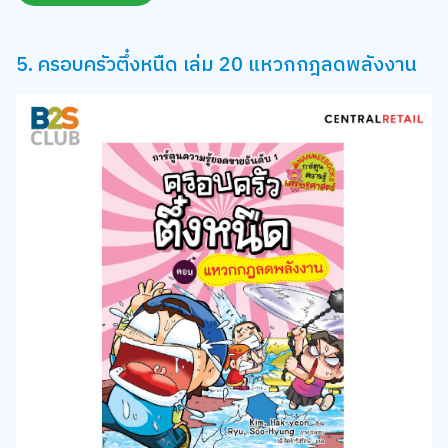
5. ครอบครัวตึ๋งหนืด เล่ม 20 แหวกกฎลดพลังงาน