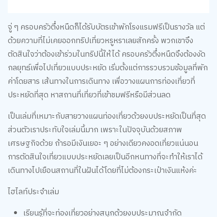
จู่ ๆ ครอบครัวตึ๋งหนืดก็ได้รับบัตรเข้าพักโรงแรมฟรีเป็นรางวัล แต่
ด้วยความที่ไม่เคยออกทริปเที่ยวหรูหราเลยสักครั้ง พวกเขาจึง
ตัดสินใจว่าต้องเข้าร่วมในทริปนี้ให้ได้ ครอบครัวตึ๋งหนืดจึงต้องงัด
กลยุทธ์เพื่อไปเที่ยวแบบประหยัด เริ่มตั้งแต่การรวบรวมข้อมูลที่พัก
ค่าโดยสาร เส้นทางในการเดินทาง เพื่อวางแผนการท่องเที่ยวที่
ประหยัดที่สุด หาสถานที่เที่ยวที่เข้าชมฟรีหรือมีส่วนลด
เป็นเล่มที่เหมาะกับสายวางแผนท่องเที่ยวด้วยงบประหยัดเป็นที่สุด
ส่วนตัวเราประทับใจเล่มนี้มาก เพราะในปัจจุบันด้วยสภาพ
เศรษฐกิจด้วย ถ้ารอมีเงินเยอะ ๆ อย่างเดียวคงอดเที่ยวแน่นอน
การตัดสินใจเที่ยวแบบประหยัดเลยเป็นอีกหนทางที่จะทำให้เราได้
เดินทางไปเยือนสถานที่ในฝันได้โดยที่ไม่ต้องกระเป๋าเงินแห้งค่ะ
ไฮไลท์ประจำเล่ม
เรียนรู้ที่จะท่องเที่ยวอย่างสนุกด้วยงบประมาณจำกัด
การท่องเที่ยวแบบประหยัดด้วยกลยุทธ์อันชาญฉลาดสไตล์
ครอบครัวตึ๋งหนืด