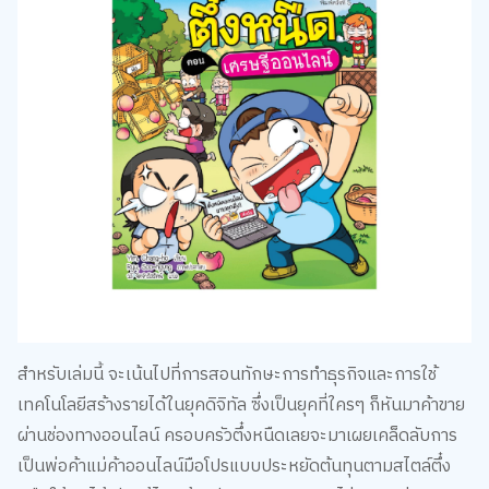
สำหรับเล่มนี้ จะเน้นไปที่การสอนทักษะการทำธุรกิจและการใช้
เทคโนโลยีสร้างรายได้ในยุคดิจิทัล ซึ่งเป็นยุคที่ใครๆ ก็หันมาค้าขาย
ผ่านช่องทางออนไลน์ ครอบครัวตึ๋งหนืดเลยจะมาเผยเคล็ดลับการ
เป็นพ่อค้าแม่ค้าออนไลน์มือโปรแบบประหยัดต้นทุนตามสไตล์ตึ๋ง
หนืดให้เราได้เรียนรู้ไปพร้อมกับความฮาจนวางไม่ลงเลยค่ะ
ไฮไลท์ประจำเล่ม