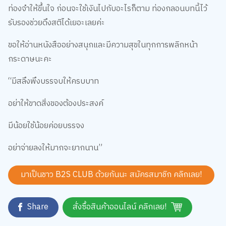
ขอให้อ่านหนังสืออย่างสนุกและมีความสุขในทุกการพลิกหน้า
กระดาษนะคะ
“มีสลึงพึงบรรจบให้ครบบาท
อย่าให้ขาดสิ่งของต้องประสงค์
มีน้อยใช้น้อยค่อยบรรจง
อย่าจ่ายลงให้มากจะยากนาน”
มาเป็นชาว B2S CLUB ด้วยกันนะ สมัครสมาชิก
คลิกเลย!
Share
สั่งซื้อสินค้าออนไลน์ คลิกเลย!
เว็บไซต์นี้ใช้คุกกี้
Tag:
หนังสือพัฒนาตนเอง
,
ครอบครัวและเด็ก
เราใช้คุกกี้เพื่อเพิ่มประสบการณ์ที่ดีในการใช้เว็บไซต์ แสดงเนื้อหาและโฆษณาให้