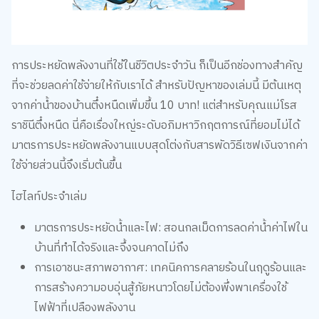
การประหยัดพลังงานที่ใช้ในชีวิตประจำวัน ก็เป็นอีกช่องทางสำคัญ
ที่จะช่วยลดค่าใช้จ่ายให้กับเราได้ สำหรับปัญหาของเล่มนี้ มีต้นเหตุ
จากค่าน้ำของบ้านตึ๋งหนืดเพิ่มขึ้น 10 บาท! แต่สำหรับคุณแม่โรส
ราชินีตึ๋งหนืด นี่คือเรื่องใหญ่ระดับอภิมหาวิกฤตการณ์ที่ยอมไม่ได้
มาตรการประหยัดพลังงานแบบสุดโต่งกับสารพัดวิธีเซฟเงินจากค่า
ใช้จ่ายส่วนนี้จึงเริ่มต้นขึ้น
ไฮไลท์ประจำเล่ม
มาตรการประหยัดน้ำและไฟ: สอนกลเม็ดการลดค่าน้ำค่าไฟใน
บ้านที่ทำได้จริงและจึ้งจนคาดไม่ถึง
การเอาชนะสภาพอากาศ: เทคนิคการคลายร้อนในฤดูร้อนและ
การสร้างความอบอุ่นสู้ภัยหนาวโดยไม่ต้องพึ่งพาเครื่องใช้
ไฟฟ้าที่เปลืองพลังงาน
การเดินทางที่ประหยัด: แนะนำวิธีการเดินทางที่ลดการใช้เชื้อ
เพลิงและประหยัดเงินในกระเป๋า