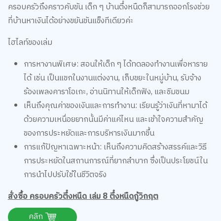
ไฮไลท์ของเล่ม
การหางานพิเศษ: สอนให้เด็ก ๆ ได้ทดลองทำงานเพื่อหาราย
ได้ เช่น เป็นแขกในงานแต่งงาน, เก็บขยะในหมู่บ้าน, รับจ้าง
ร้องเพลงคาราโอเกะ, อ่านนิทานให้เด็กฟัง, และชิมขนม
เห็นถึงคุณค่าของเงินและการทำงาน: เรียนรู้ว่าเงินที่หามาได้
ด้วยความเหนื่อยยากนั้นมีค่าแค่ไหน และเข้าใจความสำคัญ
ของการประหยัดและการบริหารเงินมากขึ้น
การแก้ปัญหาเฉพาะหน้า: เห็นถึงความคิดสร้างสรรค์และวิธี
การประหยัดในสถานการณ์ที่ยากลำบาก ซึ่งเป็นประโยชน์ใน
การนำไปปรับใช้ในชีวิตจริง
สั่งซื้อ ครอบครัวตึ๋งหนืด เล่ม 8 ตึ๋งหนืดกู้วิกฤต
คลิก