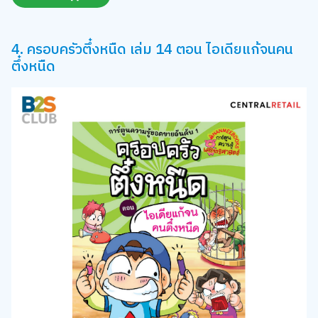
4. ครอบครัวตึ๋งหนืด เล่ม 14 ตอน ไอเดียแก้จนคน
ตึ๋งหนืด