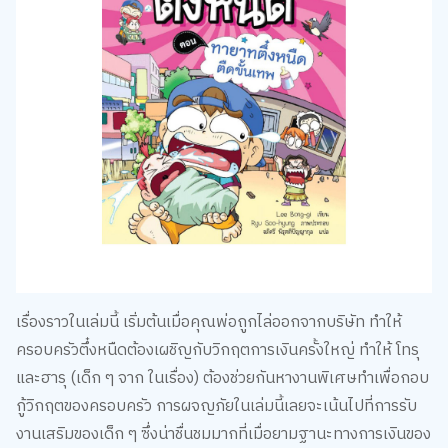
เรื่องราวในเล่มนี้ เริ่มต้นเมื่อคุณพ่อถูกไล่ออกจากบริษัท ทำให้
ครอบครัวตึ๋งหนืดต้องเผชิญกับวิกฤตการเงินครั้งใหญ่ ทำให้ โทรุ
และฮารุ (เด็ก ๆ จาก ในเรื่อง) ต้องช่วยกันหางานพิเศษทำเพื่อกอบ
กู้วิกฤตของครอบครัว การผจญภัยในเล่มนี้เลยจะเน้นไปที่การรับ
งานเสริมของเด็ก ๆ ซึ่งน่าชื่นชมมากที่เมื่อยามฐานะทางการเงินของ
ครอบครัวถึงคราวคับขัน เด็ก ๆ บ้านตึ๋งหนืดก็สามารถออกโรงช่วย
ที่บ้านหาเงินได้อย่างขยันขันแข็งทีเดียวค่ะ