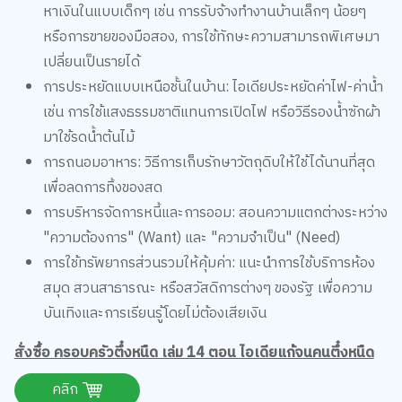
เปลี่ยนเป็นรายได้
การประหยัดแบบเหนือชั้นในบ้าน: ไอเดียประหยัดค่าไฟ-ค่าน้ำ
เช่น การใช้แสงธรรมชาติแทนการเปิดไฟ หรือวิธีรองน้ำซักผ้า
มาใช้รดน้ำต้นไม้
การถนอมอาหาร: วิธีการเก็บรักษาวัตถุดิบให้ใช้ได้นานที่สุด
เพื่อลดการทิ้งของสด
การบริหารจัดการหนี้และการออม: สอนความแตกต่างระหว่าง
"ความต้องการ" (Want) และ "ความจำเป็น" (Need)
การใช้ทรัพยากรส่วนรวมให้คุ้มค่า: แนะนำการใช้บริการห้อง
สมุด สวนสาธารณะ หรือสวัสดิการต่างๆ ของรัฐ เพื่อความ
บันเทิงและการเรียนรู้โดยไม่ต้องเสียเงิน
สั่งซื้อ ครอบครัวตึ๋งหนืด เล่ม 14 ตอน ไอเดียแก้จนคนตึ๋งหนืด
คลิก