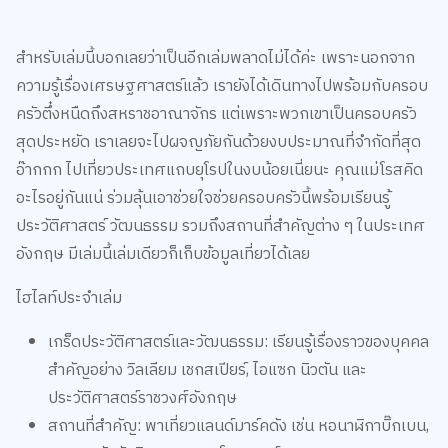
สำหรับเล่มนี้บอกเลยว่าเป็นอีกเล่มพลาดไม่ได้ค่ะ เพราะนอกจาก
ความรู้เรื่องเศรษฐศาสตร์แล้ว เรายังได้เดินทางไปพร้อมกับครอบ
ครัวตึ๋งหนืดถึงสหราชอาณาจักร แต่เพราะพวกเขาเป็นครอบครัว
สุดประหยัด เราเลยจะไปผจญภัยกันด้วยงบประมาณที่จำกัดที่สุด
อ๊ากกก ไปเที่ยวประเทศแถบยุโรปในงบน้อยเนี่ยนะ คุณแม่โรสคิด
อะไรอยู่กันแน่ ร่วมลุ้นเอาช่วยใจช่วยครอบครัวนี้พร้อมเรียนรู้
ประวัติศาสตร์ วัฒนธรรม รวมถึงสถานที่สำคัญต่าง ๆ ในประเทศ
อังกฤษ มีเล่มนี้เล่มเดียวก็เก็บข้อมูลเที่ยวได้เลย
ไฮไลท์ประจำเล่ม
เกร็ดประวัติศาสตร์และวัฒนธรรม: เรียนรู้เรื่องราวของบุคคล
สำคัญอย่าง วิลเลียม เชกสเปียร์, ไอแซก นิวตัน และ
ประวัติศาสตร์ราชวงศ์อังกฤษ
สถานที่สำคัญ: พาเที่ยวแลนด์มาร์คดัง เช่น หอนาฬิกาบิ๊กเบน,
พระราชวังบัคกิงแฮม และสโตนเฮนจ์
เทคนิคเที่ยวแบบตึ๋งหนืด: สอนวิธีท่องเที่ยวต่างประเทศแบบ