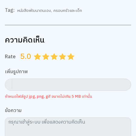
ตรงกับความสนใจ รวมถึงเพื่อวิเคราะห์การเข้าใช้งานเว็บไซต์และทำความเข้าใจ
ว่าผู้ใช้งานมาจากที่ใด คุณสามารถเลือกตั้งค่าความยินยอมการใช้คุกกี้ได้ โดย
คลิก “การตั้งค่าคุกกี้”
นโยบายคุกกี้
ความคิดเห็น
ยอมรับทั้งหมด
5.0
Rate
การตั้งค่าคุกกี้
0.5
1.0
1.5
2.0
2.5
3.0
3.5
4.0
4.5
5.0
เพิ่มรูปภาพ
กำหนดไฟล์รูป jpg, png, gif ขนาดไม่เกิน 5 MB เท่านั้น
ข้อความ