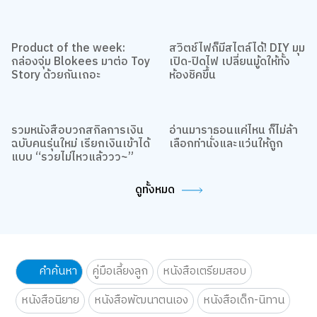
Product of the week:
สวิตช์ไฟก็มีสไตล์ได้! DIY มุม
กล่องจุ่ม Blokees มาต่อ Toy
เปิด-ปิดไฟ เปลี่ยนมู้ดให้ทั้ง
Story ด้วยกันเถอะ
ห้องชิคขึ้น
รวมหนังสือบวกสกิลการเงิน
อ่านมาราธอนแค่ไหน ก็ไม่ล้า
ฉบับคนรุ่นใหม่ เรียกเงินเข้าได้
เลือกท่านั่งและแว่นให้ถูก
แบบ “รวยไม่ไหวแล้ววว~”
ดูทั้งหมด