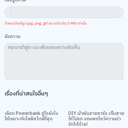
เรามีลายใหม่มาให้เก็บสะสมกันด้วยนะ ซึ่งมาในธีม “Inner Joy” ที่
ผู้ชนะการประกวด B2S GIFT DESIGN CONTEST 2025 ใน
หัวข้อ “Universe of Happiness” ได้ออกแบบขึ้นมา สีสันสะดุด
ตาถูกใจสุดๆ ไปเลยใช่ไหมล่า~ หากอยากได้ไปใช้เปย์ตัวเองก็รีบจัด
กันได้เลยน้า เพราะการมอบของขวัญให้กับตัวเองมันมีค่ามากพอๆ
กับความรู้สึกที่อยากให้ของขวัญกับคนที่รักเลยแหละ รักคนอื่นแล้ว
ก็อย่าลืมเลิฟๆ ตัวเองกันให้มากๆ ด้วยนะทุกคน~