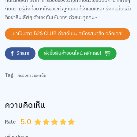
และนี่ก็คือลิสต์ของขวัญที่ B2S Club รวบรวมมาแชร์ให้ทุกคน
เพื่อเป็นไอเดียในการมอบความสุขให้กับตัวเองก่อนปีใหม่จะมาถึง
แต่หากอยากได้อะไรที่เรียบง่ายกว่านั้น เราขอแนะนำ บัตร B2S
Gift Card บัตรแทนเงินสดที่เพียงเติมเงินครั้งแรกขั้นต่ำ 100 บาท
ก็ช็อปกับ B2S ทุกสาขาอย่างสนุกได้ในทันที แถมยังใช้ได้ตลอดชีพ
ไม่มีวันหมดอายุ สามารถใช้บัตรเครดิตในการเติมเงินก็ยังได้ และ
เมื่อเติมเงินครั้งต่อไป ก็สามารถเติมเท่าไรก็ได้โดยไม่มีขั้นต่ำ
สะดวกมากเวอร์~ ถ้ายังคิดไม่ออกว่าจะซื้ออะไรดี ก็พกบัตรไว้ก่อน
แล้วไปเปย์ทีหลังก็เริ่ดไม่เบา~