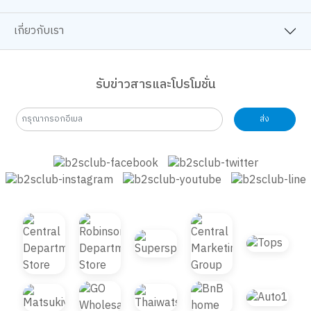
เลือก Powerbank คู่ใจยังไง
DIY ผ้าพันสายชาร์จ เก็บสาย
ให้เหมาะกับไลฟ์สไตล์ที่สุด
ให้ไม่รก แถมพกโชว์ความน่า
รักได้ด้วย!
Product of the week:
สวิตช์ไฟก็มีสไตล์ได้! DIY มุม
กล่องจุ่ม Blokees มาต่อ Toy
เปิด-ปิดไฟ เปลี่ยนมู้ดให้ทั้ง
Story ด้วยกันเถอะ
ห้องชิคขึ้น
รวมหนังสือบวกสกิลการเงิน
อ่านมาราธอนแค่ไหน ก็ไม่ล้า
ฉบับคนรุ่นใหม่ เรียกเงินเข้าได้
เลือกท่านั่งและแว่นให้ถูก
แบบ “รวยไม่ไหวแล้ววว~”