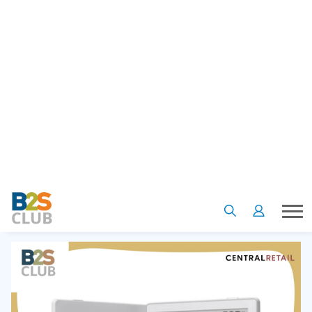
แค่ผ่อนคลายด้วยนิยายสนุกๆ สักเล่ม ก็นับว่าเป็นก้าวหนึ่งของการ
รักตัวเองที่ยิ่งใหญ่เพียงพอแล้ว เพราะนิสัยรักการอ่านจะเปิดโลก
ทัศน์ของเราให้กว้างขึ้น การสัญญากับตัวเองว่าปีใหม่นี้จะอ่าน
หนังสือเดือนละเล่มก็เป็นเป้าหมายที่เยี่ยมยอดเลยนะ และจะดีแค่
ไหนกันถ้าเราสามารถพกหนังสือไปอ่านได้ทุกที่ทุกเวลาด้วย BOOX
เครื่องอ่านอิเล็กทรอนิกส์ E-Reader รุ่น GO6 ที่มาพร้อมกับดีไซน์
มินิมอลมินิใจ มีทั้งสีดำและสีขาว ซึ่งสามารถเก็บหนังสือและ
เอกสารได้มากถึง 12,800 เรื่อง ด้วยความจุ 32GB และรองรับ
microSD สูงสุด 512GB แถมยังมีโหมดถนอมสายตาอ่านกันได้
แบบยาวๆ บอกได้เลยว่าคุ้มมากเวอร์