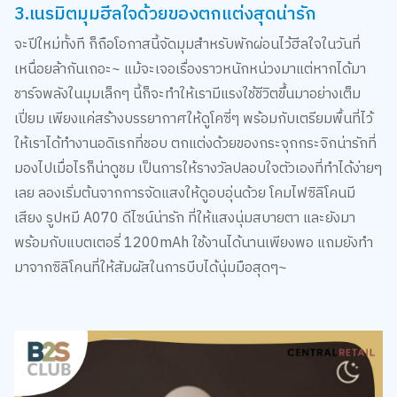
3.เนรมิตมุมฮีลใจด้วยของตกแต่งสุดน่ารัก
จะปีใหม่ทั้งที ก็ถือโอกาสนี้จัดมุมสำหรับพักผ่อนไว้ฮีลใจในวันที่
เหนื่อยล้ากันเถอะ~ แม้จะเจอเรื่องราวหนักหน่วงมาแต่หากได้มา
ชาร์จพลังในมุมเล็กๆ นี้ก็จะทำให้เรามีแรงใช้ชีวิตขึ้นมาอย่างเต็ม
เปี่ยม เพียงแค่สร้างบรรยากาศให้ดูโคซี่ๆ พร้อมกับเตรียมพื้นที่ไว้
ให้เราได้ทำงานอดิเรกที่ชอบ ตกแต่งด้วยของกระจุกกระจิกน่ารักที่
มองไปเมื่อไรก็น่าดูชม เป็นการให้รางวัลปลอบใจตัวเองที่ทำได้ง่ายๆ
เลย ลองเริ่มต้นจากการจัดแสงให้ดูอบอุ่นด้วย โคมไฟซิลิโคนมี
เสียง รูปหมี A070 ดีไซน์น่ารัก ที่ให้แสงนุ่มสบายตา และยังมา
พร้อมกับแบตเตอรี่ 1200mAh ใช้งานได้นานเพียงพอ แถมยังทำ
มาจากซิลิโคนที่ให้สัมผัสในการบีบได้นุ่มมือสุดๆ~