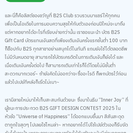
สั่งซื้อ TOM AND JERRY GOKKO พัดลมพกพา สีครีม ได้ที่นี่
คลิก