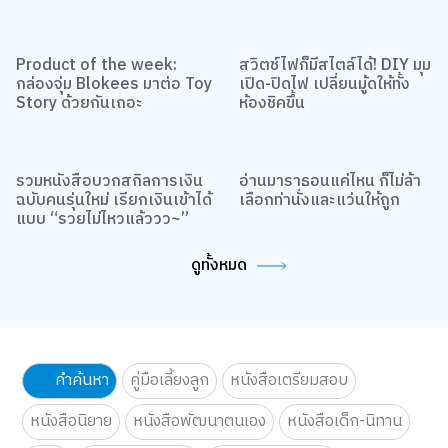
มาเป็นชาว B2S CLUB ด้วยกันนะ สมัครสมาชิก
คลิกเลย!
Share
สั่งซื้อสินค้าออนไลน์ คลิกเลย!
Tag:
ครอบครัวและเด็ก
ความคิดเห็น
5.0
Rate
0.5
1.0
1.5
2.0
2.5
3.0
3.5
4.0
4.5
5.0
เพิ่มรูปภาพ