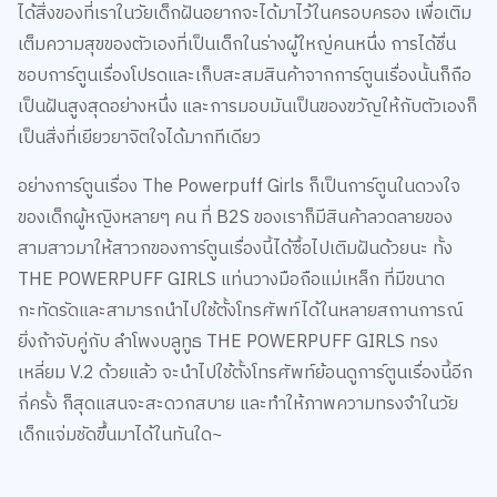
ได้สิ่งของที่เราในวัยเด็กฝันอยากจะได้มาไว้ในครอบครอง เพื่อเติม
เต็มความสุขของตัวเองที่เป็นเด็กในร่างผู้ใหญ่คนหนึ่ง การได้ชื่น
ชอบการ์ตูนเรื่องโปรดและเก็บสะสมสินค้าจากการ์ตูนเรื่องนั้นก็ถือ
เป็นฝันสูงสุดอย่างหนึ่ง และการมอบมันเป็นของขวัญให้กับตัวเองก็
เป็นสิ่งที่เยียวยาจิตใจได้มากทีเดียว
อย่างการ์ตูนเรื่อง The Powerpuff Girls ก็เป็นการ์ตูนในดวงใจ
ของเด็กผู้หญิงหลายๆ คน ที่ B2S ของเราก็มีสินค้าลวดลายของ
สามสาวมาให้สาวกของการ์ตูนเรื่องนี้ได้ซื้อไปเติมฝันด้วยนะ ทั้ง
THE POWERPUFF GIRLS แท่นวางมือถือแม่เหล็ก ที่มีขนาด
กะทัดรัดและสามารถนำไปใช้ตั้งโทรศัพท์ได้ในหลายสถานการณ์
ยิ่งถ้าจับคู่กับ ลำโพงบลูทูธ THE POWERPUFF GIRLS ทรง
เหลี่ยม V.2 ด้วยแล้ว จะนำไปใช้ตั้งโทรศัพท์ย้อนดูการ์ตูนเรื่องนี้อีก
กี่ครั้ง ก็สุดแสนจะสะดวกสบาย และทำให้ภาพความทรงจำในวัย
เด็กแจ่มชัดขึ้นมาได้ในทันใด~