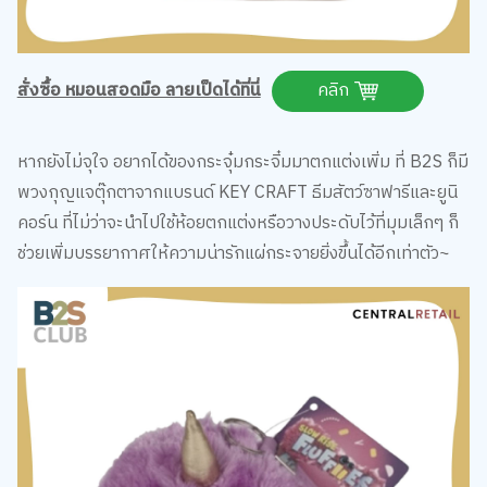
สั่งซื้อ หมอนสอดมือ ลายเป็ดได้ที่นี่
คลิก
หากยังไม่จุใจ อยากได้ของกระจุ๋มกระจิ๋มมาตกแต่งเพิ่ม ที่ B2S ก็มี
พวงกุญแจตุ๊กตาจากแบรนด์ KEY CRAFT ธีมสัตว์ซาฟารีและยูนิ
คอร์น ที่ไม่ว่าจะนำไปใช้ห้อยตกแต่งหรือวางประดับไว้ที่มุมเล็กๆ ก็
ช่วยเพิ่มบรรยากาศให้ความน่ารักแผ่กระจายยิ่งขึ้นได้อีกเท่าตัว~