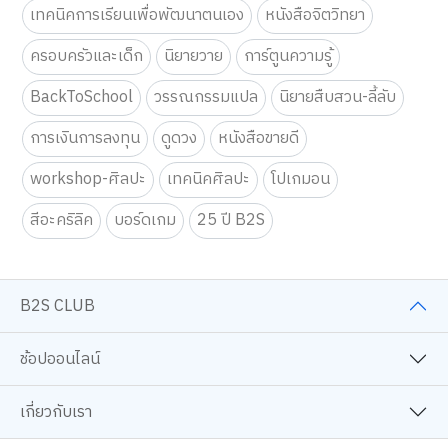
เทคนิคการเรียนเพื่อพัฒนาตนเอง
หนังสือจิตวิทยา
ครอบครัวและเด็ก
นิยายวาย
การ์ตูนความรู้
BackToSchool
วรรณกรรมแปล
นิยายสืบสวน-ลี้ลับ
การเงินการลงทุน
ดูดวง
หนังสือขายดี
workshop-ศิลปะ
เทคนิคศิลปะ
โปเกมอน
สีอะคริลิค
บอร์ดเกม
25 ปี B2S
B2S CLUB
ช้อปออนไลน์
เกี่ยวกับเรา