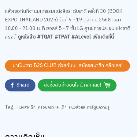
ว่าผู้ใช้งานมาจากที่ใด คุณสามารถเลือกตั้งค่าความยินยอมการใช้คุกกี้ได้ โดย
คลิก “การตั้งค่าคุกกี้”
นโยบายคุกกี้
แล้วเจอกันที่งานมหกรรมหนังสือระดับชาติ ครั้งที่ 30 (BOOK
ยอมรับทั้งหมด
EXPO THAILAND 2025) วันที่ 9 - 19 ตุลาคม 2568 เวลา
10.00 - 21.00 น. ที่ ฮอลล์ 5 - 7 ชั้น LG ศูนย์การประชุมแห่งชาติ
การตั้งค่าคุกกี้
สิริกิติ์
ดูหนังสือ #TGAT #TPAT #ALevel เพิ่มเติมที่นี่
มาเป็นชาว B2S CLUB ด้วยกันนะ สมัครสมาชิก
คลิกเลย!
Share
สั่งซื้อสินค้าออนไลน์ คลิกเลย!
Tag:
หนังสือเด็ก
,
ครอบครัวและเด็ก
,
หนังสือและการ์ตูนความรู้