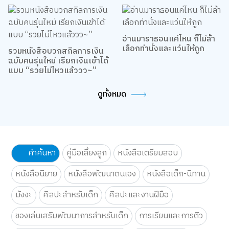
Story ด้วยกันเถอะ
รวมหนังสือบวกสกิลการเงิน
อ่านมาราธอนแค่ไหน ก็ไม่ล้า
ฉบับคนรุ่นใหม่ เรียกเงินเข้าได้
เลือกท่านั่งและแว่นให้ถูก
แบบ “รวยไม่ไหวแล้ววว~”
ดูทั้งหมด
คำค้นหา
คู่มือเลี้ยงลูก
หนังสือเตรียมสอบ
หนังสือนิยาย
หนังสือพัฒนาตนเอง
หนังสือเด็ก-นิทาน
มังงะ
ศิลปะสำหรับเด็ก
ศิลปะและงานฝีมือ
ของเล่นเสริมพัฒนาการสำหรับเด็ก
การเรียนและการติว