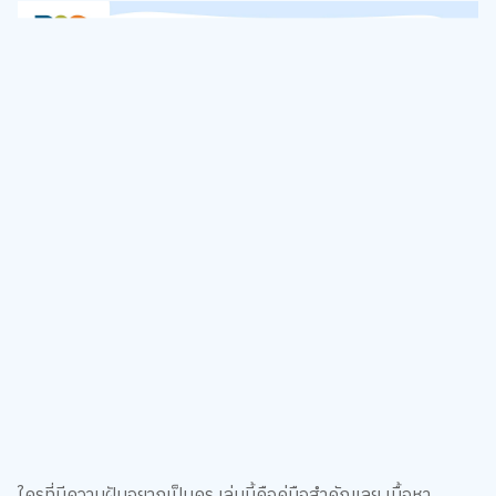
ใครที่มีความฝันอยากเป็นครู เล่มนี้คือคู่มือสำคัญเลย เนื้อหา