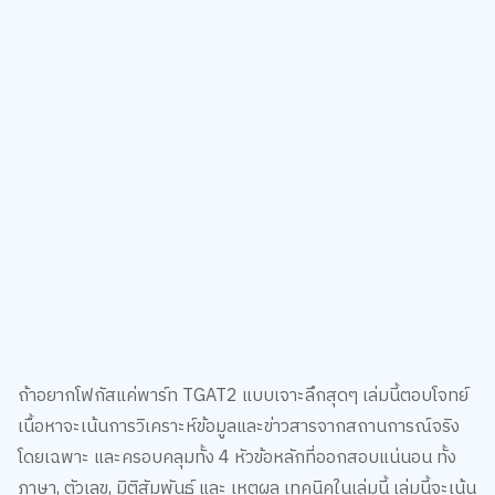
ถ้าอยากโฟกัสแค่พาร์ท TGAT2 แบบเจาะลึกสุดๆ เล่มนี้ตอบโจทย์
เนื้อหาจะเน้นการวิเคราะห์ข้อมูลและข่าวสารจากสถานการณ์จริง
โดยเฉพาะ และครอบคลุมทั้ง 4 หัวข้อหลักที่ออกสอบแน่นอน ทั้ง
ภาษา, ตัวเลข, มิติสัมพันธ์ และ เหตุผล เทคนิคในเล่มนี้ เล่มนี้จะเน้น