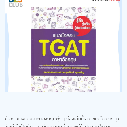
ถ้าอยากคะแนนภาษาอังกฤษพุ่ง ๆ ต้องเล่มนี้เลย เขียนโดย ดร.ศุภ
วัฒน์ ซึ่งเป็นนักติวระดับประเทศที่ลูกศิษย์ทั่วประเทศให้การ