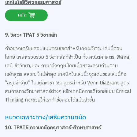
เทคโนโลยีวิศวกรรมศาสตร์
คลิก
9. วิศวะ TPAT 5 วิชาหลัก
ถ้าอยากเตรียมสอบแบบครบเซตสำหรับคณะวิศวะ เล่มนี้ตอบ
โจทย์ เพราะรวบรวม 5 วิชาหลักที่จำเป็น ทั้ง คณิตศาสตร์, ฟิสิกส์,
เคมี, ชีววิทยา, และ ภาษาอังกฤษ โดยเนื้อหาจะครบถ้วนตาม
หลักสูตร สสวท. ใหม่ล่าสุด เทคนิคในเล่มนี้: จุดเด่นของเล่มนี้คือ
“สรุปจำง่าย” ในแต่ละวิชา เช่น สูตรสำหรับ Venn Diagram, สูตร
สมการทางวิทยาศาสตร์ต่างๆ หรือเทคนิคการตีโจทย์แบบ Critical
Thinking ที่จะช่วยให้เราทำข้อสอบได้แม่นยำขึ้น
หมวดเฉพาะทาง/เสริมความถนัด
10. TPAT5 ความถนัดครุศาสตร์-ศึกษาศาสตร์