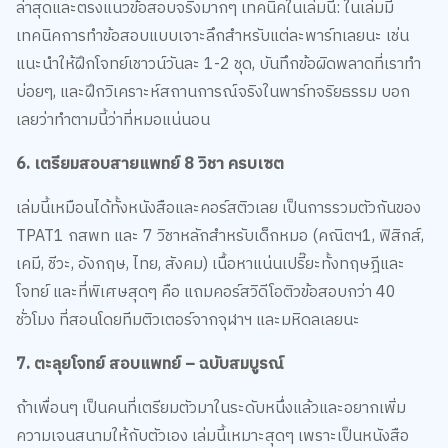
ล่าสุดและตรงแนวข้อสอบจริงมากๆ เทคนิคในเล่มนี้: ในเล่มมี
เทคนิคการทำข้อสอบแบบเจาะลึกสำหรับแต่ละพาร์ทเลยนะ เช่น
แนะนำให้ฝึกโจทย์เชาวน์วันละ 1-2 ชุด, บันทึกข้อผิดพลาดที่เราทำ
บ่อยๆ, และฝึกวิเคราะห์สถานการณ์จริงในพาร์ทจริยธรรม บอก
เลยว่าทำตามนี้ว่าที่หมอแน่นอน
6. เตรียมสอบสายแพทย์ 8 วิชา ครบเซต
เล่มนี้เหมือนได้ทั้งหนังสือและคอร์สติวเลย เป็นการรวมตัวกันของ
TPAT1 กสพท และ 7 วิชาหลักสำหรับเด็กหมอ (คณิตฯ1, ฟิสิกส์,
เคมี, ชีวะ, อังกฤษ, ไทย, สังคม) เนื้อหาแน่นเปรี๊ยะทั้งทฤษฎีและ
โจทย์ และที่พิเศษสุดๆ คือ แถมคอร์สวิดีโอติวข้อสอบกว่า 40
ชั่วโมง ที่สอนโดยทีมติวเตอร์จากจุฬาฯ และมหิดลเลยนะ
7. ตะลุยโจทย์ สอบแพทย์ – ฉบับสมบูรณ์
ถ้าเพื่อนๆ เป็นคนที่เตรียมตัวมาในระดับหนึ่งแล้วและอยากเพิ่ม
ความเจนสนามให้กับตัวเอง เล่มนี้เหมาะสุดๆ เพราะเป็นหนังสือ