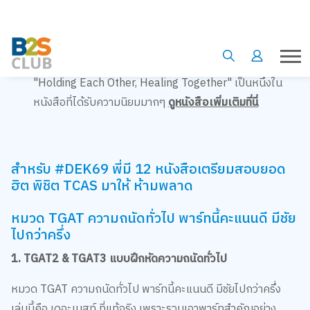
มติชน: สำหรับคนชอบ ประวัติศาสตร์ หรือ สารคดี ต้องไม่
พลาดกับหนังสือที่รวบรวมความรู้เกี่ยวกับการเมืองและ
ประวัติศาสตร์
ดูหนังสือเพิ่มเติมที่นี่
Avocado Books: หนังสือที่ช่วย ฮีลใจ และสร้างพลังบวก
"Holding Each Other, Healing Together" เป็นหนึ่งใน
หนังสือที่ได้รับความนิยมมากๆ
ดูหนังสือเพิ่มเติมที่นี่
สำหรับ #DEK69 พี่มี 12 หนังสือเตรียมสอบยอด
ฮิต พิชิต TCAS มาให้ ห้ามพลาด
หมวด TGAT ความถนัดทั่วไป พาร์ทนี้คะแนนดี มีชัย
ไปกว่าครึ่ง
1. TGAT2 & TGAT3 แบบฝึกหัดความถนัดทั่วไป
หมวด TGAT ความถนัดทั่วไป พาร์ทนี้คะแนนดี มีชัยไปกว่าครึ่ง
เล่มนี้คือ เดอะเบสท์ ที่แท้จริง เพราะรวมเอาพาร์ทสำคัญอย่าง