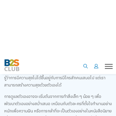
ลดอคติที่เคยมี ทำให้เรามองโลกด้วยความเข้าใจและไม่มีกรอบ
จำกัดในเรื่องความรักอีกต่อไป
4. จากคนอ่านสู่คนรักตัวเอง
หลายคนที่อินกับนิยายวาย/ยูริ อาจจะเคยฝันว่าอยากมีคนรักแบบ
ในเรื่อง แต่สุดท้ายแล้วสิ่งที่สำคัญกว่าคือการที่เราได้เรียนรู้ที่จะรัก
และดูแลตัวเองให้ดีที่สุด เพราะการได้เห็นตัวละครเติบโตและค้น
พบคุณค่าในตัวเอง มันก็เป็นเหมือนการสะท้อนให้เรากลับมาถาม
ตัวเองว่า เราได้ดูแลตัวเองดีพอแล้วหรือยัง นิยายเหล่านี้สอนให้เรา
รู้ว่าการมีความสุขไม่ได้ขึ้นอยู่กับการมีใครสักคนเสมอไป แต่เรา
สามารถสร้างความสุขด้วยตัวเองได้
การดูแลตัวเองอาจจะเริ่มต้นจากการทำสิ่งเล็ก ๆ น้อย ๆ เพื่อ
พัฒนาตัวเองอย่างสม่ำเสมอ เหมือนกับตัวละครที่ตั้งใจทำงานอย่าง
หนักเพื่อความฝัน หรือการกล้าที่จะเป็นตัวเองอย่างในหนังสือนิยาย
เรื่อง
GAP ทฤษฎีสีชมพู
ที่ตัวละครหลักกล้าที่จะทำในสิ่งที่ตัวเองรัก