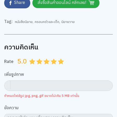
Tag:
หนังสือนิยาย
,
ครอบครัวและเด็ก
,
นิยายวาย
ความคิดเห็น
5.0
Rate
0.5
1.0
1.5
2.0
2.5
3.0
3.5
4.0
4.5
5.0
เพิ่มรูปภาพ
กำหนดไฟล์รูป jpg, png, gif ขนาดไม่เกิน 5 MB เท่านั้น
เว็บไซต์นี้ใช้คุกกี้
ข้อความ
เราใช้คุกกี้เพื่อเพิ่มประสบการณ์ที่ดีในการใช้เว็บไซต์ แสดงเนื้อหาและโฆษณาให้
ตรงกับความสนใจ รวมถึงเพื่อวิเคราะห์การเข้าใช้งานเว็บไซต์และทำความเข้าใจ
ว่าผู้ใช้งานมาจากที่ใด คุณสามารถเลือกตั้งค่าความยินยอมการใช้คุกกี้ได้ โดย