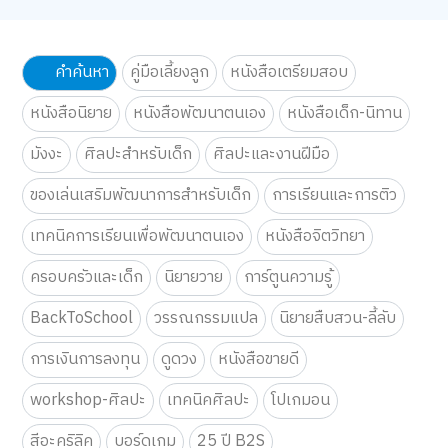
คำค้นหา
คู่มือเลี้ยงลูก
หนังสือเตรียมสอบ
หนังสือนิยาย
หนังสือพัฒนาตนเอง
หนังสือเด็ก-นิทาน
มังงะ
ศิลปะสำหรับเด็ก
ศิลปะและงานฝีมือ
ของเล่นเสริมพัฒนาการสำหรับเด็ก
การเรียนและการติว
เทคนิคการเรียนเพื่อพัฒนาตนเอง
หนังสือจิตวิทยา
ครอบครัวและเด็ก
นิยายวาย
การ์ตูนความรู้
BackToSchool
วรรณกรรมแปล
นิยายสืบสวน-ลี้ลับ
การเงินการลงทุน
ดูดวง
หนังสือขายดี
workshop-ศิลปะ
เทคนิคศิลปะ
โปเกมอน