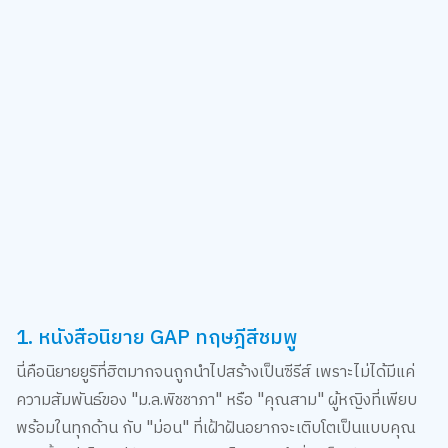
1. หนังสือนิยาย GAP ทฤษฎีสีชมพู
นี่คือนิยายยูริที่ฮิตมากจนถูกนำไปสร้างเป็นซีรีส์ เพราะไม่ได้มีแค่
ความสัมพันธ์ของ "ม.ล.พิชชาภา" หรือ "คุณสาม" ผู้หญิงที่เพียบ
พร้อมในทุกด้าน กับ "ม่อน" ที่เฝ้าฝันอยากจะเติบโตเป็นแบบคุณ
สามตั้งแต่เด็ก แต่ยังนำเสนอประเด็นการกล้าที่จะเป็นตัวเอง การ