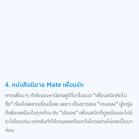
4. หนังสือนิยาย Mate เพื่อนรัก
หากเพื่อน ๆ กำลังมองหานิยายยูริที่มาในแนว "เพื่อนสนิทคิดไม่
ซื่อ" ต้องไม่พลาดเรื่องนี้เลย เพราะเรื่องราวของ "เกนหลง" ผู้หญิง
ที่เพียบพร้อมในทุกด้าน กับ "เอิงเอย" เพื่อนสนิทที่ดูเหมือนจะไม่มี
อะไรโดดเด่น แต่กลับทำให้เกนหลงต้องหวั่นไหวอย่างไม่เคยเป็นมา
ก่อน
นิยายเรื่องนี้จะพาเพื่อน ๆ ไปสำรวจความสัมพันธ์ที่ค่อย ๆ พัฒนา