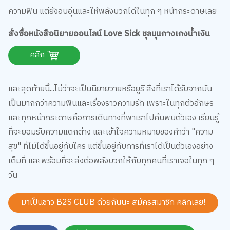
ความฟิน แต่ยังอบอุ่นและให้พลังบวกได้ในทุก ๆ หน้ากระดาษเลย
สั่งซื้อหนังสือนิยายออนไลน์ Love Sick ชุลมุนกางเกงน้ำเงิน
คลิก
และสุดท้ายนี้...ไม่ว่าจะเป็นนิยายวายหรือยูริ สิ่งที่เราได้รับจากมัน
เป็นมากกว่าความฟินและเรื่องราวความรัก เพราะในทุกตัวอักษร
และทุกหน้ากระดาษคือการเดินทางที่พาเราไปค้นพบตัวเอง เรียนรู้
ที่จะยอมรับความแตกต่าง และเข้าใจความหมายของคำว่า "ความ
สุข" ที่ไม่ได้ขึ้นอยู่กับใคร แต่ขึ้นอยู่กับการที่เราได้เป็นตัวเองอย่าง
เต็มที่ และพร้อมที่จะส่งต่อพลังบวกให้กับทุกคนที่เราเจอในทุก ๆ
วัน
มาเป็นชาว B2S CLUB ด้วยกันนะ สมัครสมาชิก
คลิกเลย!
Share
สั่งซื้อสินค้าออนไลน์ คลิกเลย!