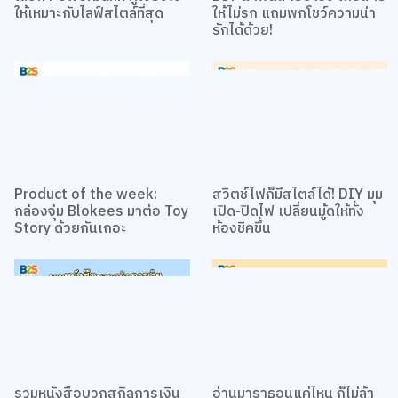
เลือก Powerbank คู่ใจยังไง
DIY ผ้าพันสายชาร์จ เก็บสาย
ให้เหมาะกับไลฟ์สไตล์ที่สุด
ให้ไม่รก แถมพกโชว์ความน่า
รักได้ด้วย!
เว็บไซต์นี้ใช้คุกกี้
เราใช้คุกกี้เพื่อเพิ่มประสบการณ์ที่ดีในการใช้เว็บไซต์ แสดงเนื้อหาและโฆษณาให้
ตรงกับความสนใจ รวมถึงเพื่อวิเคราะห์การเข้าใช้งานเว็บไซต์และทำความเข้าใจ
Product of the week:
สวิตช์ไฟก็มีสไตล์ได้! DIY มุม
ว่าผู้ใช้งานมาจากที่ใด คุณสามารถเลือกตั้งค่าความยินยอมการใช้คุกกี้ได้ โดย
กล่องจุ่ม Blokees มาต่อ Toy
เปิด-ปิดไฟ เปลี่ยนมู้ดให้ทั้ง
คลิก “การตั้งค่าคุกกี้”
นโยบายคุกกี้
Story ด้วยกันเถอะ
ห้องชิคขึ้น
ยอมรับทั้งหมด
การตั้งค่าคุกกี้