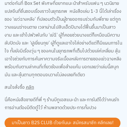
แปลจีนที่ชื่นชอบเรื่องราวในยุทธภพ หนังสือเล่ม 1-3 นี้ได้เล่าเรื่อง
ของ ‘เยว่ฉางหลิง’ ที่ปลอมตัวเป็นผู้ชายออกรบร่วมกับพี่ชาย แต่ถูก
วางแผนฆ่าจนตาย เวลาผ่านไปสิบเอ็ดปีนางได้ฟื้นขึ้นมาเป็นสาว
งาม และเข้าไปพัวพันกับ ‘เย่ฉี’ ผู้ที่คอยช่วยนางแต่ก็เหมือนมีความ
ลับปิดบัง และ ‘ฝูเยี่ยนกุย’ ผู้ที่ดูแลเอาใจใส่อย่างดีแต่ก็มีแผนการใน
ใจ ทั้งยังมีเรื่องวุ่น ๆ ของคนในยุทธภพที่เต็มไปด้วยเล่ห์เหลี่ยม ลุ้น
เอาใจช่วยกับการค้นหาความจริงเบื้องหลังการตายของเย่วฉางหลิง
พร้อมกับตามล่าคนที่เกี่ยวข้องเพื่อล้างแค้น บอกเลยว่าเล่มนี้สนุก
มัน และลุ้นตามทุกตอนจนวางไม่ลงเลยทีเดียว
สนใจสั่งซื้อ
คลิก
นี่คือหนังสือขายดีที่พี่ ๆ ร้านบีทูเอสแนะนำ และการันตีได้ว่าคนรัก
การอ่านต้องมีติดตู้ไว้ ห้ามพลาดด้วยประการทั้งปวง
มาเป็นชาว B2S CLUB ด้วยกันนะ สมัครสมาชิก
คลิกเลย!