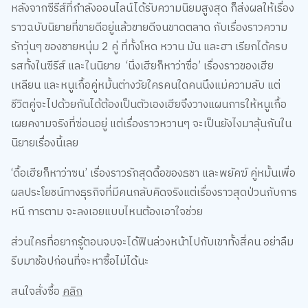
ราวฉบับนิยายที่ขายดีอยู่แล้วขายดีจนขาดตลาด กับเรื่องราวความ
รักวุ่นๆ ของชายหนุ่ม 2 คู่ ที่ทั้งโหด หวาน มัน และฮา เรียกได้ครบ
รสทั้งในซีรีส์ และในนิยาย ‘นิ่งเฮียก็หาว่าซื่อ’ เรื่องราวของเฮีย
เหลียน และหนูเกื้อคู่หมั้นต่างวัยใครคนใดคนนึงแม่ความลับ แต่
ชีวิตคู่จะไปด้วยกันได้ต้องเป็นตัวเองเฮียจึงวางแผนการให้หนูเกื้อ
เผยคงามจริงที่ซ่อนอยู่ แต่เรื่องราวหวานๆ จะเป็นยังไงมาลุ้นกันใน
นิยายเรื่องนี้เลย
‘ดื้อเฮียก็หาว่าซน’ เรื่องราวรักสุดดื้อของธชา และพยัคฆ์ คู่หมั้นเพื่อ
ผลประโยชน์ทางธุรกิจที่มีคนกลับคิดจริงแต่เรื่องราวสุดป่วนกับการ
หนี การตาม จะลงเอยแบบไหนต้องเอาใจช่วย
ส่วนใครที่อยากรู้ตอนจบจะได้ฟินล่วงหน้าไปกับเขาทั้งสี่คน อย่าลืม
รีบมาช้อปก่อนที่จะหาซื้อไม่ได้นะ
สนใจสั่งซื้อ
คลิก