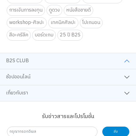
BackToSchool
วรรณกรรมแปล
นิยายสืบสวน-ลี้ลับ
การเงินการลงทุน
ดูดวง
หนังสือขายดี
workshop-ศิลปะ
เทคนิคศิลปะ
โปเกมอน
สีอะคริลิค
บอร์ดเกม
25 ปี B2S
B2S CLUB
ช้อปออนไลน์
เกี่ยวกับเรา
รับข่าวสารและโปรโมชั่น