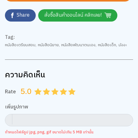
Share
สั่งซื้อสินค้าออนไลน์ คลิกเลย!
Tag:
หนังสือเตรียมสอบ
,
หนังสือนิยาย
,
หนังสือพัฒนาตนเอง
,
หนังสือเด็ก
,
มังงะ
ความคิดเห็น
5.0
Rate
0.5
1.0
1.5
2.0
2.5
3.0
3.5
4.0
4.5
5.0
เพิ่มรูปภาพ
กำหนดไฟล์รูป jpg, png, gif ขนาดไม่เกิน 5 MB เท่านั้น