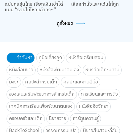
รวมหนังสือบวกสกิลการเงิน
อ่านมาราธอนแค่ไหน ก็ไม่ล้า
ฉบับคนรุ่นใหม่ เรียกเงินเข้าได้
เลือกท่านั่งและแว่นให้ถูก
แบบ “รวยไม่ไหวแล้ววว~”
ดูทั้งหมด
คำค้นหา
คู่มือเลี้ยงลูก
หนังสือเตรียมสอบ
หนังสือนิยาย
หนังสือพัฒนาตนเอง
หนังสือเด็ก-นิทาน
มังงะ
ศิลปะสำหรับเด็ก
ศิลปะและงานฝีมือ
ของเล่นเสริมพัฒนาการสำหรับเด็ก
การเรียนและการติว
เทคนิคการเรียนเพื่อพัฒนาตนเอง
หนังสือจิตวิทยา
ครอบครัวและเด็ก
นิยายวาย
การ์ตูนความรู้