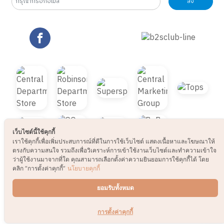
ส่ง
© 2021 B2S CLUB, All rights reserved. Web
Design by
1001click.