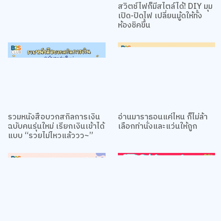
Story ด้วยกันเถอะ
สวิตช์ไฟก็มีสไตล์ได้! DIY มุม
เปิด-ปิดไฟ เปลี่ยนมู้ดให้ทั้ง
ห้องชิคขึ้น
รวมหนังสือบวกสกิลการเงิน
อ่านมาราธอนแค่ไหน ก็ไม่ล้า
ฉบับคนรุ่นใหม่ เรียกเงินเข้าได้
เลือกท่านั่งและแว่นให้ถูก
แบบ “รวยไม่ไหวแล้ววว~”