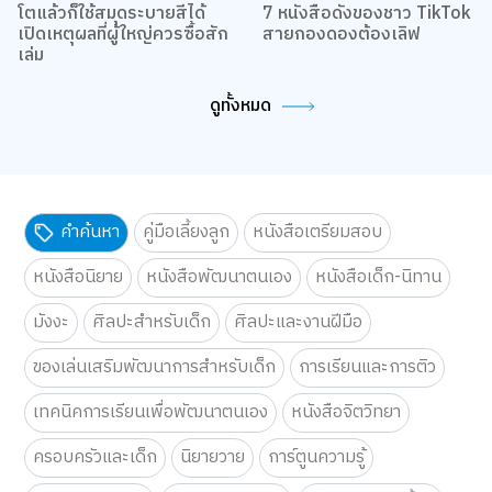
โตแล้วก็ใช้สมุดระบายสีได้
7 หนังสือดังของชาว TikTok
เปิดเหตุผลที่ผู้ใหญ่ควรซื้อสัก
สายกองดองต้องเลิฟ
เล่ม
ดูทั้งหมด
คำค้นหา
คู่มือเลี้ยงลูก
หนังสือเตรียมสอบ
หนังสือนิยาย
หนังสือพัฒนาตนเอง
หนังสือเด็ก-นิทาน
มังงะ
ศิลปะสำหรับเด็ก
ศิลปะและงานฝีมือ
ของเล่นเสริมพัฒนาการสำหรับเด็ก
การเรียนและการติว
เทคนิคการเรียนเพื่อพัฒนาตนเอง
หนังสือจิตวิทยา
ครอบครัวและเด็ก
นิยายวาย
การ์ตูนความรู้
เว็บไซต์นี้ใช้คุกกี้
เราใช้คุกกี้เพื่อเพิ่มประสบการณ์ที่ดีในการใช้เว็บไซต์ แสดงเนื้อหาและโฆษณาให้