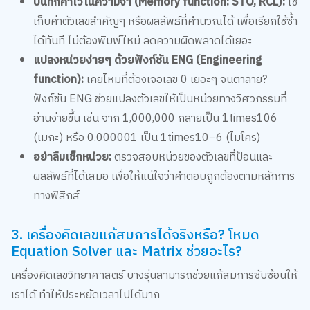
เก็บค่าตัวเลขสำคัญๆ หรือผลลัพธ์ที่คำนวณได้ เพื่อเรียกใช้ซ้ำ
ได้ทันที ไม่ต้องพิมพ์ใหม่ ลดความผิดพลาดได้เยอะ
แปลงหน่วยง่ายๆ ด้วยฟังก์ชัน ENG (Engineering
function):
เคยไหมที่ต้องเจอเลข 0 เยอะๆ จนตาลาย?
ฟังก์ชัน ENG ช่วยแปลงตัวเลขให้เป็นหน่วยทางวิศวกรรมที่
อ่านง่ายขึ้น เช่น จาก 1,000,000 กลายเป็น 1times106
(เมกะ) หรือ 0.000001 เป็น 1times10−6 (ไมโคร)
อย่าลืมเช็กหน่วย:
ตรวจสอบหน่วยของตัวเลขที่ป้อนและ
ผลลัพธ์ที่ได้เสมอ เพื่อให้แน่ใจว่าคำตอบถูกต้องตามหลักการ
ทางฟิสิกส์
3. เครื่องคิดเลขแก้สมการได้จริงหรือ? โหมด
Equation Solver และ Matrix ช่วยอะไร?
เครื่องคิดเลขวิทยาศาสตร์ บางรุ่นสามารถช่วยแก้สมการซับซ้อนให้
เราได้ ทำให้ประหยัดเวลาไปได้มาก
โหมด Equation Solver:
เป็นผู้ช่วยที่ดีเยี่ยมสำหรับวิชาที่ต้อง