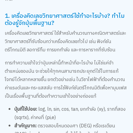
1. เครื่องคิดเลขวิทยาศาสตร์ใช้ทำอะไรบ้าง? ทำไม
ต้องรู้จักปุ่มพื้นฐาน?
เครื่องคิดเลขวิทยาศาสตร์ ใช้สำหรับคำนวณทางคณิตศาสตร์และ
วิทยาศาสตร์ที่ซับซ้อนกว่าเครื่องคิดเลขทั่วไป เช่น ฟังก์ชัน
ตรีโกณมิติ ลอการิทึม การยกกำลัง และการหารากที่ซับซ้อน
การทำความเข้าใจว่าปุ่มเหล่านี้ทำหน้าที่อะไรบ้าง ไม่ใช่แค่จำ
ตำแหน่งของมัน จะช่วยให้ทุกคนสามารถประยุกต์ใช้ในการแก้
โจทย์ได้หลากหลายขึ้น ยกตัวอย่างเช่น ในวิชาไฟฟ้าที่ต้องคำนวณ
ค่าแรงดันและกระแสสลับ การใช้ฟังก์ชันตรีโกณมิติเพื่อหามุมเฟส
เป็นเรื่องพื้นฐานที่ต้องทำความเข้าใจอย่างถ่องแท้
ปุ่มที่ใช้บ่อย:
log, ln, sin, cos, tan, ยกกำลัง (xy), รากที่สอง
(sqrtx), ค่าคงที่ (pi,e)
สำคัญมาก:
ตรวจสอบโหมดองศา (DEG) หรือเรเดียน
(RAD) ก่อนคำนวณเสมอ เพื่อให้ได้ผลลัพธ์ที่ถูกต้อง