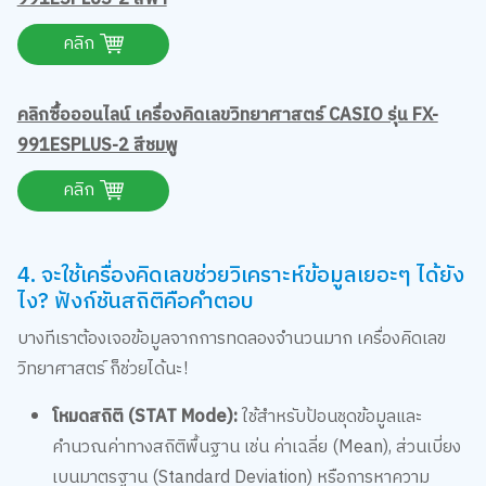
คลิก
คลิกซื้อออนไลน์ เครื่องคิดเลขวิทยาศาสตร์ CASIO รุ่น FX-
991ESPLUS-2 สีชมพู
คลิก
4. จะใช้เครื่องคิดเลขช่วยวิเคราะห์ข้อมูลเยอะๆ ได้ยัง
ไง? ฟังก์ชันสถิติคือคำตอบ
บางทีเราต้องเจอข้อมูลจากการทดลองจำนวนมาก เครื่องคิดเลข
วิทยาศาสตร์ ก็ช่วยได้นะ!
โหมดสถิติ (STAT Mode):
ใช้สำหรับป้อนชุดข้อมูลและ
คำนวณค่าทางสถิติพื้นฐาน เช่น ค่าเฉลี่ย (Mean), ส่วนเบี่ยง
เบนมาตรฐาน (Standard Deviation) หรือการหาความ
สัมพันธ์เชิงเส้น (Linear Regression)