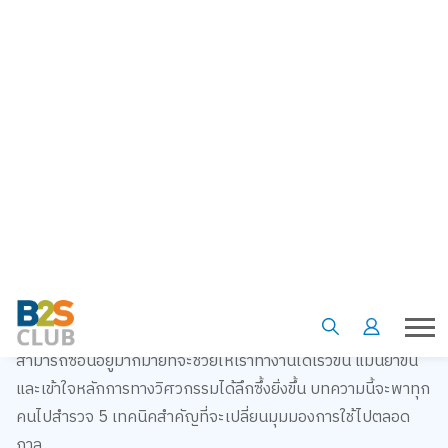
สำหรับน้องๆ ที่กำลังศึกษาในสายวิศวกรรมศาสตร์ หรือใครที่ต้อง
คลุกคลีอยู่กับตัวเลขและสมการที่ซับซ้อน คงรู้ดีว่า เครื่องคิดเลข
วิทยาศาสตร์ ไม่ได้เป็นแค่เครื่องมือสำหรับบวกลบคูณหารธรรมดา
แต่เปรียบเสมือนอาวุธคู่ใจที่ช่วยให้เราพิชิตโจทย์ยากๆ ได้อย่างมี
ประสิทธิภาพ บางคนอาจเคยรู้สึกว่าแค่กดสูตรได้ก็พอแล้ว แต่
จริงๆ แล้ว
เครื่องคิดเลขวิทยาศาสตร์
คู่ใจเครื่องนี้มีความ
สามารถซ่อนอยู่มากมายที่จะช่วยให้เราทำงานได้เร็วขึ้น แม่นยำขึ้น
และเข้าใจหลักการทางวิศวกรรมได้ลึกซึ้งยิ่งขึ้น บทความนี้จะพาทุก
คนไปสำรวจ 5 เทคนิคสำคัญที่จะเปลี่ยนมุมมองการใช้ไปตลอด
กาล