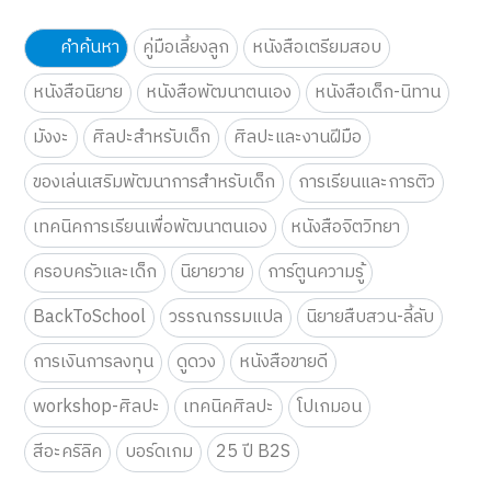
คำค้นหา
คู่มือเลี้ยงลูก
หนังสือเตรียมสอบ
หนังสือนิยาย
หนังสือพัฒนาตนเอง
หนังสือเด็ก-นิทาน
มังงะ
ศิลปะสำหรับเด็ก
ศิลปะและงานฝีมือ
ของเล่นเสริมพัฒนาการสำหรับเด็ก
การเรียนและการติว
เทคนิคการเรียนเพื่อพัฒนาตนเอง
หนังสือจิตวิทยา
ครอบครัวและเด็ก
นิยายวาย
การ์ตูนความรู้
BackToSchool
วรรณกรรมแปล
นิยายสืบสวน-ลี้ลับ
การเงินการลงทุน
ดูดวง
หนังสือขายดี
workshop-ศิลปะ
เทคนิคศิลปะ
โปเกมอน
สีอะคริลิค
บอร์ดเกม
25 ปี B2S