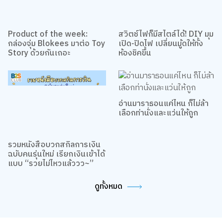
Product of the week:
สวิตช์ไฟก็มีสไตล์ได้! DIY มุม
กล่องจุ่ม Blokees มาต่อ Toy
เปิด-ปิดไฟ เปลี่ยนมู้ดให้ทั้ง
Story ด้วยกันเถอะ
ห้องชิคขึ้น
อ่านมาราธอนแค่ไหน ก็ไม่ล้า
เลือกท่านั่งและแว่นให้ถูก
รวมหนังสือบวกสกิลการเงิน
ฉบับคนรุ่นใหม่ เรียกเงินเข้าได้
แบบ “รวยไม่ไหวแล้ววว~”
ดูทั้งหมด