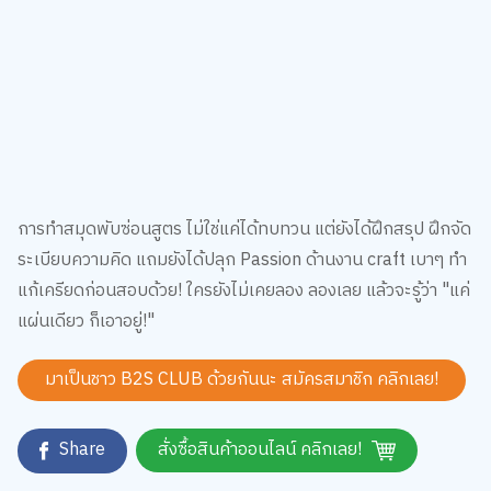
การทำสมุดพับซ่อนสูตร ไม่ใช่แค่ได้ทบทวน แต่ยังได้ฝึกสรุป ฝึกจัด
ระเบียบความคิด แถมยังได้ปลุก Passion ด้านงาน craft เบาๆ ทำ
แก้เครียดก่อนสอบด้วย! ใครยังไม่เคยลอง ลองเลย แล้วจะรู้ว่า "แค่
แผ่นเดียว ก็เอาอยู่!"
มาเป็นชาว B2S CLUB ด้วยกันนะ สมัครสมาชิก
คลิกเลย!
Share
สั่งซื้อสินค้าออนไลน์ คลิกเลย!