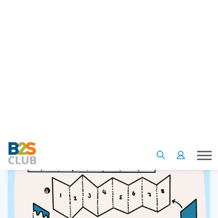
กระดาษสีฟ้า
ริบบิ้น สติ๊กเกอร์ตกแต่ง
สั่งซื้ออุปกรณ์ศิลปะสำหรับทำงาน Diy
คลิก