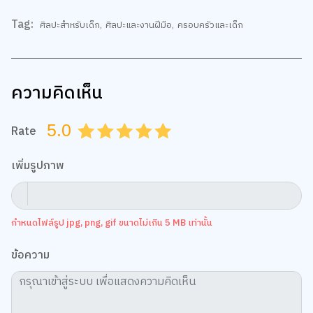
Tag:
ศิลปะสำหรับเด็ก
,
ศิลปะและงานฝีมือ
,
ครอบครัวและเด็ก
ความคิดเห็น
5.0
Rate
0.5
1.0
1.5
2.0
2.5
3.0
3.5
4.0
4.5
5.0
เพิ่มรูปภาพ
กำหนดไฟล์รูป jpg, png, gif ขนาดไม่เกิน 5 MB เท่านั้น
เว็บไซต์นี้ใช้คุกกี้
ข้อความ
เราใช้คุกกี้เพื่อเพิ่มประสบการณ์ที่ดีในการใช้เว็บไซต์ แสดงเนื้อหาและโฆษณาให้
ตรงกับความสนใจ รวมถึงเพื่อวิเคราะห์การเข้าใช้งานเว็บไซต์และทำความเข้าใจ
ว่าผู้ใช้งานมาจากที่ใด คุณสามารถเลือกตั้งค่าความยินยอมการใช้คุกกี้ได้ โดย
คลิก “การตั้งค่าคุกกี้”
นโยบายคุกกี้