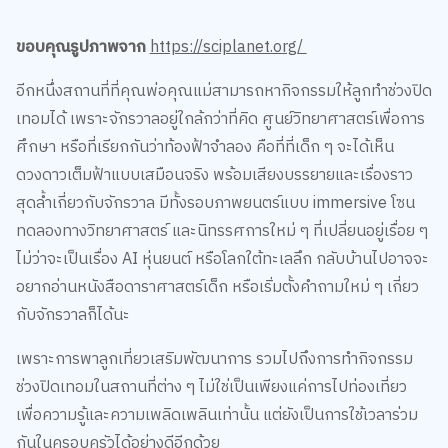
ขอบคุณรูปภาพจาก
https://sciplanet.org/
อีกหนึ่งสถานที่ที่คุณพ่อคุณแม่สามารถหากิจกรรมให้ลูกทำช่วงปิด
เทอมได้ เพราะจักรวาลอยู่ใกล้กว่าที่คิด ศูนย์วิทยาศาสตร์เพื่อการ
ศึกษา หรือที่เรียกกันว่าท้องฟ้าจำลอง คือที่ที่เด็ก ๆ จะได้เห็น
ดวงดาวเต็มฟ้าแบบเสมือนจริง พร้อมเสียงบรรยายและเรื่องราว
สุดล้ำเกี่ยวกับจักรวาล มีทั้งรอบภาพยนตร์แบบ immersive โซน
ทดลองทางวิทยาศาสตร์ และนิทรรศการใหม่ ๆ ที่เปลี่ยนอยู่เรื่อย ๆ
ไม่ว่าจะเป็นเรื่อง AI หุ่นยนต์ หรือโลกใต้ทะเลลึก กลับบ้านไปอาจจะ
อยากอ่านหนังสือดาราศาสตร์เด็ก หรือเริ่มตั้งคำถามใหม่ ๆ เกี่ยว
กับจักรวาลก็ได้นะ
เว็บไซต์นี้ใช้คุกกี้
เราใช้คุกกี้เพื่อเพิ่มประสบการณ์ที่ดีในการใช้เว็บไซต์ แสดงเนื้อหาและโฆษณาให้
ตรงกับความสนใจ รวมถึงเพื่อวิเคราะห์การเข้าใช้งานเว็บไซต์และทำความเข้าใจ
เพราะการพาลูกเที่ยวเสริมพัฒนาการ รวมไปถึงการทำกิจกรรม
ว่าผู้ใช้งานมาจากที่ใด คุณสามารถเลือกตั้งค่าความยินยอมการใช้คุกกี้ได้ โดย
ช่วงปิดเทอมในสถานที่ต่าง ๆ ไม่ใช่เป็นเพียงแค่การไปท่องเที่ยว
คลิก “การตั้งค่าคุกกี้”
นโยบายคุกกี้
เพื่อความรู้และความเพลิดเพลินเท่านั้น แต่ยังเป็นการใช้เวลาร่วม
ยอมรับทั้งหมด
กันในครอบครัวได้อย่างดีอีกด้วย