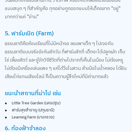
แบบสนุก ๆ ที่สำคัญคือ ทุกอย่างถูกออกแบบให้เด็กอยาก "อยู่"
มากกว่าแค่ "อ่าน"
5. ฟาร์มเปิด (Farm)
ธรรมชาติคือห้องเรียนที่ไม่มีหน้าจอ ลองพาเด็ก ๆ ไปเจอกับ
ธรรมชาติแบบจริงจังกันสักวัน ที่ฟาร์มสักที่ เด็กจะได้ปลูกผัก เก็บ
ไข่ เลี้ยงสัตว์ และรู้จักวิถีชีวิตที่ต่างไปจากที่เห็นในเมือง ไม่ต้องหรู
ไม่ต้องมีเครื่องเล่นแพง ๆ แค่ได้วิ่งในสวน ล้างมือในน้ำคลอง ได้ยิน
เสียงไก่แทนเสียงไลน์ ก็เป็นความรู้สึกใหม่ที่มีค่ามากแล้ว
แนะนำสถานที่น่าไป เช่น
●
Little Tree Garden (นครปฐม)
●
ฟาร์มสุขสำราญ (ปทุมธานี)
●
Learning Farm (บางกรวย)
6. ท้องฟ้าจำลอง