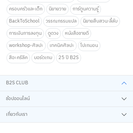
เทคนิคการเรียนเพื่อพัฒนาตนเอง
หนังสือจิตวิทยา
ครอบครัวและเด็ก
นิยายวาย
การ์ตูนความรู้
BackToSchool
วรรณกรรมแปล
นิยายสืบสวน-ลี้ลับ
การเงินการลงทุน
ดูดวง
หนังสือขายดี
workshop-ศิลปะ
เทคนิคศิลปะ
โปเกมอน
สีอะคริลิค
บอร์ดเกม
25 ปี B2S
B2S CLUB
ช้อปออนไลน์
เกี่ยวกับเรา