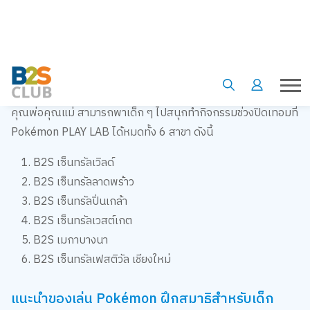
Card Zone พื้นที่พิเศษที่ให้เด็ก ๆ ได้เรียนรู้และสนุกกับการเล่น
การ์ดโปเกมอน เกม Pokémon พร้อมทั้งเลือกซื้อซองการ์ดและ
เด็ค Pokémon พิเศษจาก B2S ได้อีกด้วย
Pokémon PLAYLAB มีที่ไหนบ้าง
คุณพ่อคุณแม่ สามารถพาเด็ก ๆ ไปสนุกทำกิจกรรมช่วงปิดเทอมที่
Pokémon PLAY LAB ได้หมดทั้ง 6 สาขา ดังนี้
B2S เซ็นทรัลเวิลด์
B2S เซ็นทรัลลาดพร้าว
B2S เซ็นทรัลปิ่นเกล้า
B2S เซ็นทรัลเวสต์เกต
B2S เมกาบางนา
B2S เซ็นทรัลเฟสติวัล เชียงใหม่
แนะนำของเล่น Pokémon ฝึกสมาธิสำหรับเด็ก