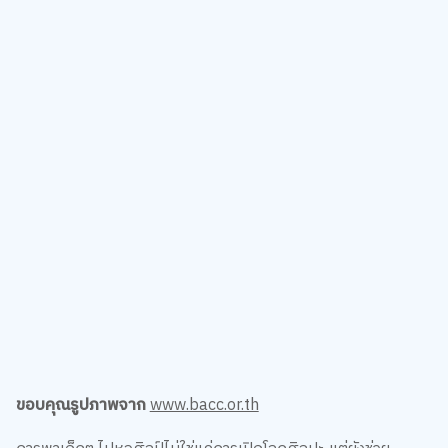
ขอบคุณรูปภาพจาก
www.bacc.or.th
การพาเด็กๆ ไปหอศิลป์ไม่ใช่แค่การเปิดโลกศิลปะ แต่ยังช่วย