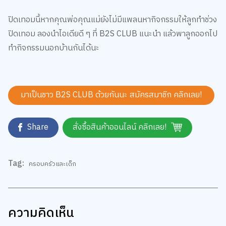
การตั้งค่าคุกกี้
ปิดเทอมนี้หากคุณพ่อคุณแม่ยังไม่มีแพลนหากิจกรรมให้ลูกทำช่วง
ปิดเทอม ลองนำไอเดียดี ๆ ที่ B2S CLUB แนะนำ แล้วพาลูกออกไป
ทำกิจกรรมนอกบ้านกันได้นะ
มาเป็นชาว B2S CLUB ด้วยกันนะ สมัครสมาชิก
คลิกเลย!
Share
สั่งซื้อสินค้าออนไลน์ คลิกเลย!
Tag:
ครอบครัวและเด็ก
ความคิดเห็น