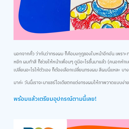
นอกจากคิ้ว ว่ากันว่าทรงผม ก็คือมงกุฎของใบหน้าอีกอัน เพราะ
หยิก ผมทำสี ก็ช่วยให้หน้าเพื่อนๆ ดูมีอะไรขึ้นมาแล้ว (คนอกหักเค
เปลี่ยนอะไรให้ตัวเอง ก็ต้องเลือกเปลี่ยนทรงผม สีผมนี่แหละ บา
มาค่ะ วันนี้เราจะมาแชร์ไอเดียตกแต่งทรงผมให้ภาพวาดแบบง่ายๆ
พร้อมแล้วเตรียมอุปกรณ์ตามนี้เลย!