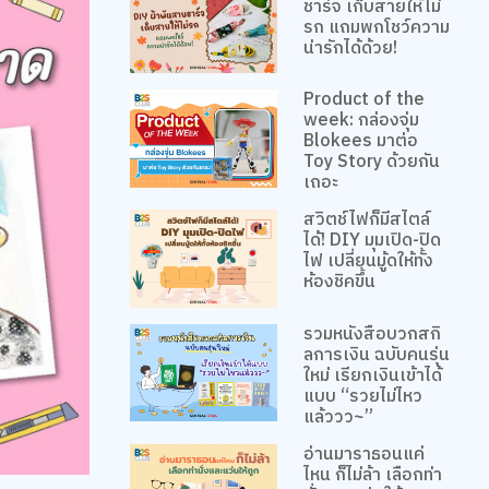
ชาร์จ เก็บสายให้ไม่
รก แถมพกโชว์ความ
น่ารักได้ด้วย!
Product of the
week: กล่องจุ่ม
Blokees มาต่อ
Toy Story ด้วยกัน
เถอะ
สวิตช์ไฟก็มีสไตล์
ได้! DIY มุมเปิด-ปิด
ไฟ เปลี่ยนมู้ดให้ทั้ง
ห้องชิคขึ้น
รวมหนังสือบวกสกิ
ลการเงิน ฉบับคนรุ่น
ใหม่ เรียกเงินเข้าได้
แบบ “รวยไม่ไหว
แล้ววว~”
อ่านมาราธอนแค่
ไหน ก็ไม่ล้า เลือกท่า