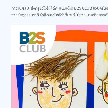
ทำงานศิลปะส่งครูยังไงให้ได้คะแนนเต็ม! B2S CLUB ชวนครีเอ
จากวัสดุธรรมชาติ นำสิ่งของใกล้ตัวที่หาได้ไม่ยาก มาสร้างสรร