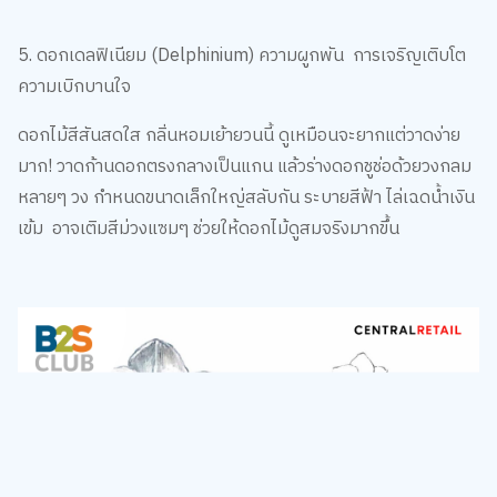
5. ดอกเดลฟิเนียม (Delphinium) ความผูกพัน การเจริญเติบโต
ความเบิกบานใจ
ดอกไม้สีสันสดใส กลิ่นหอมเย้ายวนนี้ ดูเหมือนจะยากแต่วาดง่าย
มาก! วาดก้านดอกตรงกลางเป็นแกน แล้วร่างดอกชูช่อด้วยวงกลม
หลายๆ วง กำหนดขนาดเล็กใหญ่สลับกัน ระบายสีฟ้า ไล่เฉดน้ำเงิน
เข้ม อาจเติมสีม่วงแซมๆ ช่วยให้ดอกไม้ดูสมจริงมากขึ้น