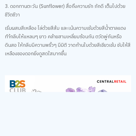
ชีวิตชีวา
เริ่มผสมสีเหลือง ไล่ด้วยสีส้ม และเน้นความเข้มด้วยสีน้ำตาลแดง
ทำ้กลีบให้แหลมๆ ยาว คล้ายสามเหลี่ยมซ้อนกัน ตวัดพู่กันหรือ
ดินสอ ให้กลีบมีความพริ้วๆ มีมิติ วาดก้านใบด้วยสีเขียวเข้ม ขับให้สี
เหลืองของดอกยิ่งดูสดใสมากขึ้น