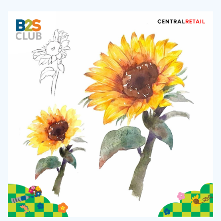
3. ดอกทานตะวัน (Sunflower) สื่อถึงความรัก ภักดี เต็มไปด้วย