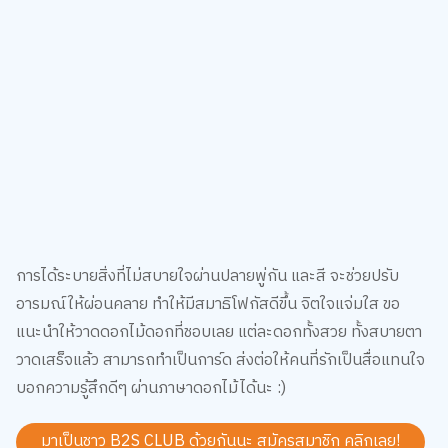
เว็บไซต์นี้ใช้คุกกี้
เราใช้คุกกี้เพื่อเพิ่มประสบการณ์ที่ดีในการใช้เว็บไซต์ แสดงเนื้อหาและโฆษณาให้
ตรงกับความสนใจ รวมถึงเพื่อวิเคราะห์การเข้าใช้งานเว็บไซต์และทำความเข้าใจ
ว่าผู้ใช้งานมาจากที่ใด คุณสามารถเลือกตั้งค่าความยินยอมการใช้คุกกี้ได้ โดย
คลิก “การตั้งค่าคุกกี้”
นโยบายคุกกี้
ยอมรับทั้งหมด
TOP
การตั้งค่าคุกกี้
การได้ระบายสิ่งที่ไม่สบายใจผ่านปลายพู่กัน และสี จะช่วยปรับ
อารมณ์ให้ผ่อนคลาย ทำให้มีสมาธิโฟกัสดีขึ้น จิตใจแจ่มใส ขอ
แนะนำให้วาดดอกไม้ดอกที่ชอบเลย แต่ละดอกทั้งสวย ทั้งสบายตา
วาดเสร็จแล้ว สามารถทำเป็นการ์ด ส่งต่อให้คนที่รักเป็นสื่อแทนใจ
บอกความรู้สึกดีๆ ผ่านภาษาดอกไม้ได้นะ :)
มาเป็นชาว B2S CLUB ด้วยกันนะ สมัครสมาชิก
คลิกเลย!