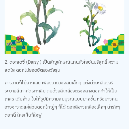
2. ดอกเดซี่ (Daisy ) เป็นสัญลักษณ์แทนหัวใจอันบริสุทธิ์ ความ
สดใส ดอกไม้ยอดฮิตของวัยรุ่น
การวาดก็ไม่ยากเลย เพียงวาดวงกลมเล็กๆ แต่งด้วยกลีบวงรี
ระบายสีเทาคัดเงากลีบ ตบด้วยสีเหลืองตรงกลางดอกทำให้เป็น
เกสร เติมก้าน ใบให้รูปมีความสมบูรณ์แบบมากขึ้น หรือบางคน
อาจจะวาดแค่ส่วนดอกใหญ่ๆ ก็ได้ ดอกสีขาวเหลืองเล็กๆ น่ารักๆ
ดอกนี้ ใครเห็นก็ใจฟูู