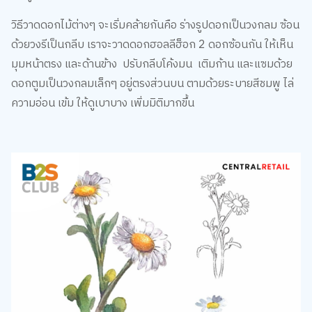
วิธีวาดดอกไม้ต่างๆ จะเริ่มคล้ายกันคือ ร่างรูปดอกเป็นวงกลม ซ้อน
ด้วยวงรีเป็นกลีบ เราจะวาดดอกฮอลลีฮ็อก 2 ดอกซ้อนกัน ให้เห็น
มุมหน้าตรง และด้านข้าง ปรับกลีบโค้งมน เติมก้าน และแซมด้วย
ดอกตูมเป็นวงกลมเล็กๆ อยู่ตรงส่วนบน ตามด้วยระบายสีชมพู ไล่
ความอ่อน เข้ม ให้ดูเบาบาง เพิ่มมิติมากขึ้น