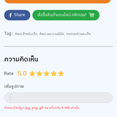
Share
สั่งซื้อสินค้าออนไลน์ คลิกเลย!
Tag:
ศิลปะสำหรับเด็ก
,
ศิลปะและงานฝีมือ
,
ครอบครัวและเด็ก
ความคิดเห็น
5.0
Rate
0.5
1.0
1.5
2.0
2.5
3.0
3.5
4.0
4.5
5.0
เพิ่มรูปภาพ
กำหนดไฟล์รูป jpg, png, gif ขนาดไม่เกิน 5 MB เท่านั้น
ข้อความ