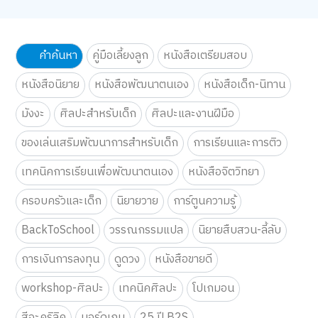
คำค้นหา
คู่มือเลี้ยงลูก
หนังสือเตรียมสอบ
หนังสือนิยาย
หนังสือพัฒนาตนเอง
หนังสือเด็ก-นิทาน
มังงะ
ศิลปะสำหรับเด็ก
ศิลปะและงานฝีมือ
ของเล่นเสริมพัฒนาการสำหรับเด็ก
การเรียนและการติว
เทคนิคการเรียนเพื่อพัฒนาตนเอง
หนังสือจิตวิทยา
ครอบครัวและเด็ก
นิยายวาย
การ์ตูนความรู้
BackToSchool
วรรณกรรมแปล
นิยายสืบสวน-ลี้ลับ
การเงินการลงทุน
ดูดวง
หนังสือขายดี
workshop-ศิลปะ
เทคนิคศิลปะ
โปเกมอน
สีอะคริลิค
บอร์ดเกม
25 ปี B2S