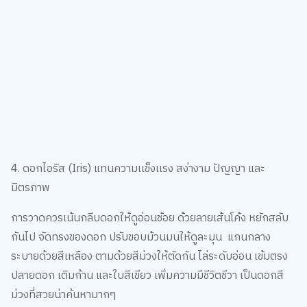
4. ดอกไอริส (Iris) แทนความเเข็งเเรง สง่างาม ปัญญา และ
มิตรภาพ
การวาดควรเน้นกลีบดอกให้ดูอ่อนช้อย ด้วยลายเส้นโค้ง หยักสลับ
กันไป จัดทรงของดอก ปรับขอบม้วนมนให้ดูละมุน แกนกลาง
ระบายด้วยสีเหลือง ตามด้วยสีม่วงให้ตัดกัน ไล่ระดับอ่อน เข้มตรง
ปลายดอก เติมก้าน และใบสีเขียว เพิ่มความมีชีวิตชีวา เป็นดอกสี
ม่วงที่สวยน่าค้นหามากๆ