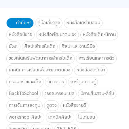
DIY ผ้าพันสายชาร์จ เก็บสาย
ให้ไม่รก แถมพกโชว์ความน่า
รักได้ด้วย!
ดูทั้งหมด
คำค้นหา
คู่มือเลี้ยงลูก
หนังสือเตรียมสอบ
หนังสือนิยาย
หนังสือพัฒนาตนเอง
หนังสือเด็ก-นิทาน
มังงะ
ศิลปะสำหรับเด็ก
ศิลปะและงานฝีมือ
ของเล่นเสริมพัฒนาการสำหรับเด็ก
การเรียนและการติว
เทคนิคการเรียนเพื่อพัฒนาตนเอง
หนังสือจิตวิทยา
ครอบครัวและเด็ก
นิยายวาย
การ์ตูนความรู้