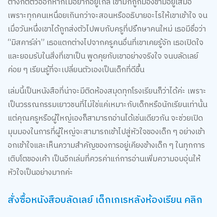
ต่างก็ตีตัวออกหากไม่อยากอยู่ใกล้ เขามักถูกมองข้ามอยู่เสมอ
เพราะทุกคนเหนื่อยเกินกว่าจะสอนหรืออธิบายอะไรให้เขาเข้าใจ จน
เมื่อวันหนึ่งเขาได้ถูกส่งตัวไปพบกับครูที่ปรึกษาคนใหม่ เธอมีชื่อว่า
“มิสคาร์ล่า” เธอแตกต่างไปจากครูคนอื่นที่เขาเคยรู้จัก เธอเปิดใจ
และยอมรับในสิ่งที่เขาเป็น พูดคุยกับเขาอย่างจริงใจ จนบลัดเลย์
ค่อย ๆ เรียนรู้ที่จะเปลี่ยนตัวเองเป็นเด็กที่ดีขึ้น
เล่มนี้เป็นหนังสือที่น่าจะมีติดห้องสมุดทุกโรงเรียนก็ว่าได้ค่ะ เพราะ
เป็นวรรณกรรมเยาวชนที่ไม่ใช่แค่เหมาะกับเด็กหรือนักเรียนเท่านั้น
แต่คุณครูหรือผู้ใหญ่เองก็สามารถอ่านได้เช่นเดียวกัน จะช่วยเปิด
มุมมองในการที่ผู้ใหญ่จะสามารถเข้าไปสู่หัวใจของเด็ก ๆ อย่างเข้า
อกเข้าใจและเห็นความสำคัญของการอยู่เคียงข้างเด็ก ๆ ในทุกการ
เติบโตของเค้า เป็นอีกเล่มที่ควรค่าแก่การอ่านเพิ่มความอบอุ่นให้
หัวใจเป็นอย่างมากค่ะ
สั่งซื้อหนังสือบลัดเลย์ เด็กเกเรหลังห้องเรียน คลิก