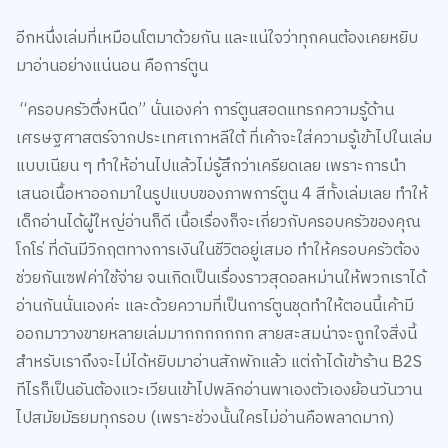
อีกหนึ่งเล่มที่เหมือนโตมาด้วยกัน และแน่ใจว่าทุกคนต้องเคยหยิบ
มาอ่านอย่างแน่นอน คือการ์ตูน
“ครอบครัวตึ่งหนืด” นั่นเองค่า การ์ตูนสอดแทรกความรู้ด้าน
เศรษฐศาสตร์จากประเทศเกาหลีใต้ ที่เค้าจะใส่ความรู้เข้าไปในเล่ม
แบบเนียน ๆ ทำให้อ่านไปแล้วไม่รู้สึกว่าเครียดเลย เพราะการนำ
เสนอเนื้อหาออกมาในรูปแบบของภาพการ์ตูน 4 สีทั้งเล่มเลย ทำให้
เด็กอ่านได้ผู้ใหญ่อ่านก็ดี เนื้อเรื่องก็จะเกี่ยวกับครอบครัวของคุณ
โกโร่ ที่ดันมีวิกฤตทางการเงินในชีวิตอยู่เสมอ ทำให้ครอบครัวต้อง
ช่วยกันเซฟค่าใช้จ่าย จนเกิดเป็นเรื่องราวสุดอลหม่านให้พวกเราได้
อ่านกันนั่นเองค่ะ และด้วยความที่เป็นการ์ตูนชุดทำให้ตอนนี้เค้ามี
ออกมาวางขายหลายเล่มมากกกกกกก สายสะสมน่าจะถูกใจสิ่งนี้
สำหรับเราถึงจะไม่ได้หยิบมาอ่านสักพักแล้ว แต่ถ้าได้เข้าร้าน B2S
ทีไรก็เป็นอันต้องแวะเวียนเข้าไปพลิกอ่านพาเองตัวเองย้อนวันวาน
ไปสมัยมัธยมทุกรอบ (เพราะช่วงนั้นใครไม่อ่านคือพลาดมาก)