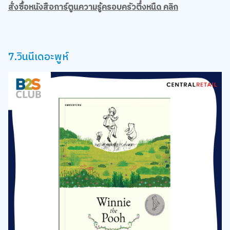
สั่งซื้อหนังสือการ์ตูนความรู้ครอบครัวตึ๋งหนืด คลิก
7.วินนีเดอะพูห์