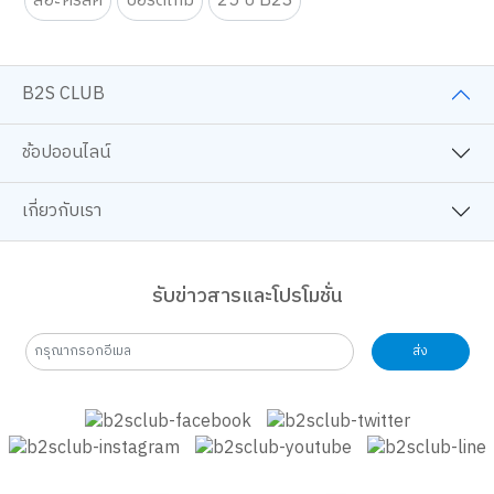
BackToSchool
วรรณกรรมแปล
นิยายสืบสวน-ลี้ลับ
การเงินการลงทุน
ดูดวง
หนังสือขายดี
workshop-ศิลปะ
เทคนิคศิลปะ
โปเกมอน
สีอะคริลิค
บอร์ดเกม
25 ปี B2S
B2S CLUB
ช้อปออนไลน์
เกี่ยวกับเรา
รับข่าวสารและโปรโมชั่น