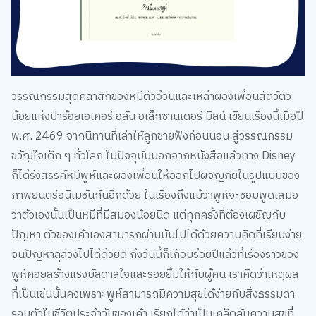
วรรณกรรมสุดคลาสิกของหมีตัวอ้วนและเหล่าผองเพื่อนสัตว์ตัว
น้อยแห่งป่าร้อยเอเคอร์ อลัน อเล็กซานเดอร์ มิลน์ เขียนเรื่องนี้เมื่อปี
พ.ศ. 2469 จากนิทานที่เล่าให้ลูกชายฟังก่อนนอน สู่วรรณกรรม
ขวัญใจเด็ก ๆ ทั่วโลก ในปัจจุบันนอกจากหนังสือแล้วทาง Disney
ก็ได้รังสรรค์หมีพูห์และผองเพื่อนให้ออกไปผจญภัยในรูปแบบของ
ภาพยนตร์อนิเมชั่นกันอีกด้วย ในเรื่องถึงแม้ว่าพูห์จะชอบพูดเสมอ
ว่าตัวเองนั้นเป็นหมีที่มีสมองน้อยนิด แต่ทุกครั้งที่ต้องเผชิญกับ
ปัญหา ตัวของเค้าเองสามารถผ่านมันไปได้ด้วยความคิดที่เรียบง่าย
จนปัญหาลุล่วงไปได้ด้วยดี ถึงวันนี้ก็เกือบร้อยปีแล้วที่เรื่องราวของ
พูห์คอยสร้างแรงบัลดาลใจและรอยยิ้มให้กับผู้คน เราคิดว่าเหตุผล
ที่เป็นเช่นนั้นคงเพราะพูห์สามารถมีความสุขได้ง่ายกับสิ่งธรรมดา
รอบตัวในชีวิตประจำวันของเค้า เรียกได้ว่าเป็นเคล็ดลับความสุขที่