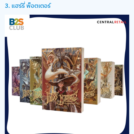
3. แฮร์รี่ พ็อตเตอร์