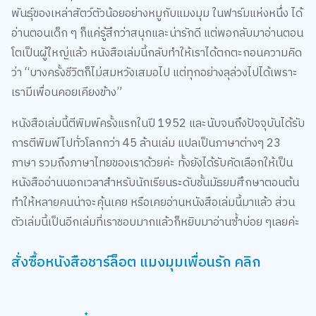
พันธุ์ของเหล่าสัตว์ตัวน้อยอย่างหมูกับแมงมุม ในฟาร์มแห่งหนึ่ง ได้
อ่านตอนเด็ก ๆ ก็แค่รู้สึกว่าสนุกและน่ารักดี แต่พอกลับมาอ่านตอน
โตเป็นผู้ใหญ่แล้ว หนังสือเล่มนี้กลับทำให้เราได้ตกตะกอนความคิด
ว่า “บางครั้งชีวิตก็ไม่สมหวังเสมอไป แต่ทุกอย่างลุล่วงไปได้เพราะ
เรามีเพื่อนคอยเคียงข้าง”
หนังสือเล่มนี้ตีพิมพ์ครั้งแรกในปี 1952 และนับจนถึงปัจจุบันได้รับ
การตีพิมพ์ไปทั่วโลกกว่า 45 ล้านเล่ม แปลเป็นภาษาต่างๆ 23
ภาษา รวมถึงภาษาไทยของเราด้วยค่ะ ทั้งยังได้รับคัดเลือกให้เป็น
หนังสืออ่านนอกเวลาสำหรับนักเรียนระดับชั้นมัธยมศึกษาตอนต้น
ทำให้หลายคนน่าจะคุ้นเคย หรือเคยอ่านหนังสือเล่มนี้มาแล้ว ส่วน
ตัวเล่มนี้เป็นอีกเล่มที่เราชอบมากแล้วก็หยิบมาอ่านซ้ำบ่อย ๆเลยค่ะ
สั่งซื้อหนังสือชาร์ล็อต แมงมุมเพื่อนรัก คลิก