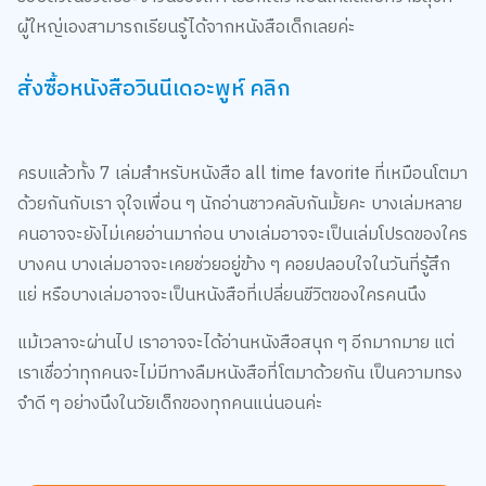
ผู้ใหญ่เองสามารถเรียนรู้ได้จากหนังสือเด็กเลยค่ะ
สั่งซื้อหนังสือวินนีเดอะพูห์ คลิก
ครบแล้วทั้ง 7 เล่มสำหรับหนังสือ all time favorite ที่เหมือนโตมา
ด้วยกันกับเรา จุใจเพื่อน ๆ นักอ่านชาวคลับกันมั้ยคะ บางเล่มหลาย
คนอาจจะยังไม่เคยอ่านมาก่อน บางเล่มอาจจะเป็นเล่มโปรดของใคร
บางคน บางเล่มอาจจะเคยช่วยอยู่ข้าง ๆ คอยปลอบใจในวันที่รู้สึก
แย่ หรือบางเล่มอาจจะเป็นหนังสือที่เปลี่ยนขีวิตของใครคนนึง
แม้เวลาจะผ่านไป เราอาจจะได้อ่านหนังสือสนุก ๆ อีกมากมาย แต่
เราเชื่อว่าทุกคนจะไม่มีทางลืมหนังสือที่โตมาด้วยกัน เป็นความทรง
จำดี ๆ อย่างนึงในวัยเด็กของทุกคนแน่นอนค่ะ