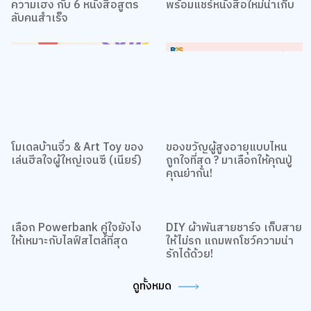
เพิ่มสกิลความเก่ง manifest
ชวน DIY สมุดบันทึกให้น่าจด
ความเฮง กับ 6 หนังสือสูตร
พร้อมแชร์หนังสือใหม่น่าเก็บ
ลับคนสำเร็จ
โมเดลบ้านจิ๋ว & Art Toy ของ
ของขวัญผู้สูงอายุแบบไหน
เล่นฮีลใจผู้ใหญ่เจนซี (เนียร์)
ถูกใจที่สุด ? มาเลือกให้คุณปู่
คุณย่ากัน!
เลือก Powerbank คู่ใจยังไง
ให้เหมาะกับไลฟ์สไตล์ที่สุด