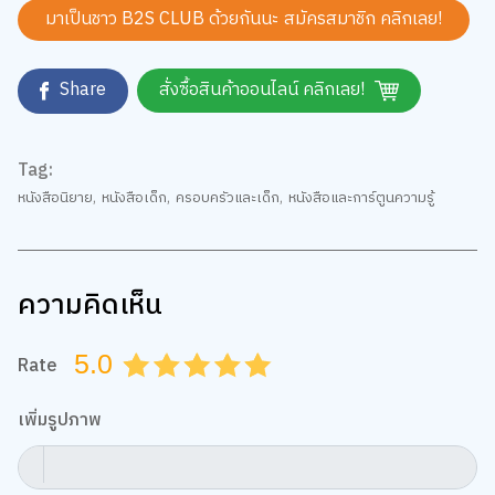
มาเป็นชาว B2S CLUB ด้วยกันนะ สมัครสมาชิก
คลิกเลย!
Share
สั่งซื้อสินค้าออนไลน์ คลิกเลย!
เว็บไซต์นี้ใช้คุกกี้
Tag:
เราใช้คุกกี้เพื่อเพิ่มประสบการณ์ที่ดีในการใช้เว็บไซต์ แสดงเนื้อหาและโฆษณาให้
ตรงกับความสนใจ รวมถึงเพื่อวิเคราะห์การเข้าใช้งานเว็บไซต์และทำความเข้าใจ
หนังสือนิยาย
,
หนังสือเด็ก
,
ครอบครัวและเด็ก
,
หนังสือและการ์ตูนความรู้
ว่าผู้ใช้งานมาจากที่ใด คุณสามารถเลือกตั้งค่าความยินยอมการใช้คุกกี้ได้ โดย
คลิก “การตั้งค่าคุกกี้”
นโยบายคุกกี้
ยอมรับทั้งหมด
ความคิดเห็น
TOP
การตั้งค่าคุกกี้
5.0
Rate
0.5
1.0
1.5
2.0
2.5
3.0
3.5
4.0
4.5
5.0
เพิ่มรูปภาพ