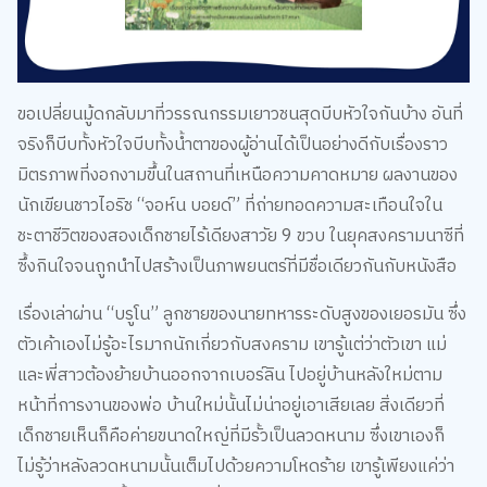
ขอเปลี่ยนมู้ดกลับมาที่วรรณกรรมเยาวชนสุดบีบหัวใจกันบ้าง อันที่
จริงก็บีบทั้งหัวใจบีบทั้งน้ำตาของผู้อ่านได้เป็นอย่างดีกับเรื่องราว
มิตรภาพที่งอกงามขึ้นในสถานที่เหนือความคาดหมาย ผลงานของ
นักเขียนชาวไอริช “จอห์น บอยด์” ที่ถ่ายทอดความสะเทือนใจใน
ชะตาชีวิตของสองเด็กชายไร้เดียงสาวัย 9 ขวบ ในยุคสงครามนาซีที่
ซึ้งกินใจจนถูกนำไปสร้างเป็นภาพยนตร์ที่มีชื่อเดียวกันกับหนังสือ
เรื่องเล่าผ่าน “บรูโน” ลูกชายของนายทหารระดับสูงของเยอรมัน ซึ่ง
ตัวเค้าเองไม่รู้อะไรมากนักเกี่ยวกับสงคราม เขารู้แต่ว่าตัวเขา แม่
และพี่สาวต้องย้ายบ้านออกจากเบอร์ลิน ไปอยู่บ้านหลังใหม่ตาม
หน้าที่การงานของพ่อ บ้านใหม่นั้นไม่น่าอยู่เอาเสียเลย สิ่งเดียวที่
เด็กชายเห็นก็คือค่ายขนาดใหญ่ที่มีรั้วเป็นลวดหนาม ซึ่งเขาเองก็
ไม่รู้ว่าหลังลวดหนามนั้นเต็มไปด้วยความโหดร้าย เขารู้เพียงแค่ว่า