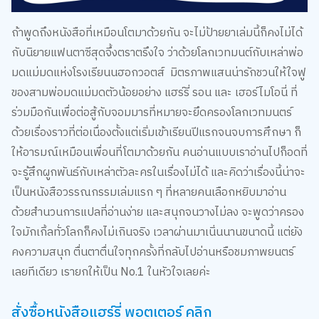
ถ้าพูดถึงหนังสือที่เหมือนโตมาด้วยกัน จะไม่ป้ายยาเล่มนี้ก็คงไม่ได้
กับนิยายแฟนตาซีสุดจึ้งตราตรึงใจ ว่าด้วยโลกเวทมนต์กับเหล่าพ่อ
มดแม่มดแห่งโรงเรียนนฮอกวอตส์ มิตรภาพแสนน่ารักชวนให้ใจฟู
ของสามพ่อมดแม่มดตัวน้อยอย่าง แฮร์รี่ รอน และ เฮอร์ไมโอนี่ ที่
ร่วมมือกันเพื่อต่อสู้กับจอมมารที่หมายจะยึดครองโลกเวทมนตร์
ด้วยเรื่องราวที่ต่อเนื่องตั้งแต่เริ่มเข้าเรียนปีแรกจนจบการศึกษา ก็
ให้อารมณ์เหมือนเพื่อนที่โตมาด้วยกัน คนอ่านแบบเราอ่านไปก็อดที่
จะรู้สึกผูกพันธ์กับเหล่าตัวละครในเรื่องไม่ได้ และคิดว่าเรื่องนี้น่าจะ
เป็นหนังสือวรรณกรรมเล่มแรก ๆ ที่หลายคนเลือกหยิบมาอ่าน
ด้วยสำนวนการแปลที่อ่านง่าย และสนุกจนวางไม่ลง จะพูดว่าครอง
ใจมักเกิ้ลทั่วโลกก็คงไม่เกินจริง เวลาผ่านมาเนิ่นนานขนาดนี้ แต่ยัง
คงความสนุก ตื่นตาตื่นใจทุกครั้งที่กลับไปอ่านหรือชมภาพยนตร์
เลยทีเดียว เรายกให้เป็น No.1 ในหัวใจเลยค่ะ
สั่งซื้อหนังสือแฮร์รี่ พอตเตอร์ คลิก