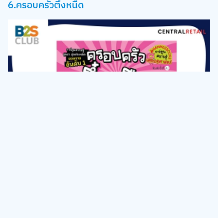
6.ครอบครัวตึ๋งหนืด