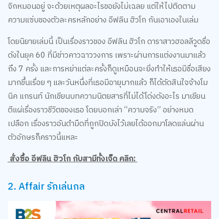
จิกหมอนอยู่ จะด้วยเหตุผลอะไรขอยังไม่เฉลย แต่ให้ไปติดตาม
ความแซ่บของตัวละครหลักอย่าง อีฟลิน ฮิวโก กันเอาเองในเล่ม
โดยนิยายเล่มนี้ เป็นเรื่องราวของ อีฟลิน ฮิวโก ดาราสาวฮอลลีวูดชื่อ
ดังในยุค 60 ที่มีข่าวคาวฉาววงการ เพราะผ่านการแต่งงานมาแล้ว
ถึง 7 ครั้ง และการหย่าแต่ละครั้งก็ดูเหมือนจะยิ่งทำให้เธอมีชื่อเสียง
มากขึ้นเรื่อย ๆ และวันหนึ่งที่เธอมีอายุมากแล้ว ก็ได้ตัดสินใจจ้างโม
นิค แกรนท์ นักเขียนบทความนิตยสารที่ไม่ได้โด่งดังอะไร มาเขียน
ตีแผ่เรื่องราวชีวิตของเธอ โดยบอกเล่า “ความจริง” อย่างหมด
เปลือก เรื่องราวอันดำมืดที่ถูกปิดบังไว้เลยได้ออกมาโลดแล่นผ่าน
ตัวอักษรก็คราวนี้แหละ
สั่งซื้อ อีฟลิน ฮิวโก กับสามีทั้งเจ็ด คลิก:
2. Affair รักเล่นกล