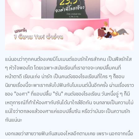
แน่นอนว่าทุกคนต้องเคยมีโมเมนต์แอบรักใครสักคน เป็นฟีลรักใส
ๆ หัวใจพองโต โดยเฉพาะสมัยเรียนที่เราอาจจะเคยปลื้มคนที่
หน้าตาดี เรียนเก่ง น่ารัก เป็นคนดังของโรงเรียนที่ใคร ๆ ก็ชอบ
นิยายเรื่องนี้จะพาเรากลับไปฟินกับโมเมนต์นั้นอีกครั้ง ผ่านเรื่องราว
ของ "องศา" ที่แอบปลื้ม "ซัน" คนดังของโรงเรียน วันหนึ่งจู่ ๆ ก็มี
เหตุการณ์ที่ทำให้องศากับซันได้มาใกล้ชิดกัน จนกลายเป็นความไม่
แน่ใจว่าตกลงแล้วองศาแค่แอบปลื้มซัน หรือว่ามันจะเป็นความรัก
กันแน่นะ
บอกเลยว่าสายวายฟินกันสมองไหลอีกตามเคย เพราะนอกจากเนื้อ