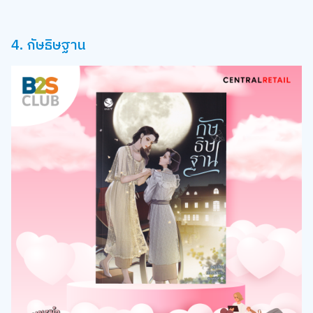
4. กัษธิษฐาน