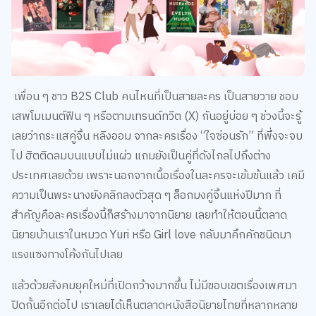
เพื่อน ๆ ชาว B2S Club คนไหนที่เป็นสายละคร เป็นสายวาย ชอบ
เสพโมเมนต์ฟิน ๆ หรือตามเทรนด์ทวิต (X) กันอยู่บ่อย ๆ ช่วงนี้จะรู้
เลยว่ากระแสคู่จิ้น หลิงออม จากละครเรื่อง “ใจซ่อนรัก” ที่พึ่งจะจบ
ไป ฮิตติดลมบนแบบไม่แผ่ว แถมยังเป็นคู่ที่ดังไกลไปถึงต่าง
ประเทศเลยด้วย เพราะนอกจากเนื้อเรื่องในละครจะเข้มข้นแล้ว เคมี
ความเป็นพระนางยังคลิกลงตัวสุด ๆ ล็อกมงคู่จิ้นแห่งปีมาก ที่
สำคัญคือละครเรื่องนี้ก็สร้างมาจากนิยาย เลยทำให้ตอนนี้ตลาด
นิยายบ้านเราในหมวด Yuri หรือ Girl love กลับมาคึกคักชนิดมา
แรงแซงทางโค้งกันไปเลย
แล้วด้วยสังคมยุคใหม่ที่เปิดกว้างมากขึ้น ไม่มีขอบเขตเรื่องเพศมา
ปิดกั้นอีกต่อไป เราเลยได้เห็นตลาดหนังสือนิยายไทยที่หลากหลาย