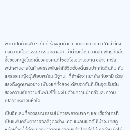
พามาปิดท้ายฟิน ๆ กันที่เรื่องสุดท้าย นวนิยายแปลแนว Yuri ที่ยัง
คงความเป็นวรรณกรรมคลาสสิก ว่าด้วยเรื่องความสัมพันธ์อันลึก
ซึ้งของหญิงโดดเดี่ยวสองคนที่โซซัดโซเซมาเจอกัน อย่าง เทรีส
พนักงานขายในห้างสรรพสินค้าที่ชีวิตต้องดิ้นรนปากกัดตีนถีบ กับ
แครอล หญิงผู้เพียบพร้อม มีฐานะ ที่กำลังจะหย่าร้างกับสามี ด้วย
แรงดึงดูดบางอย่าง เพียงแค่ทั้งสองได้สบตากันก็เป็นจุดเริ่มต้น
ของความรักความสัมพันธ์ที่แฝงไปด้วยความน่ากลัวและความ
เปลี่ยวเหงาจับหัวใจ
เป็นอีกเล่มที่คอวรรณกรรมไม่ควรพลาดมาก ๆ และเชื่อว่าใครที่
เป็นแฟนคลับดาราฮอลลีวูดอย่าง เคต แบลนเชตต์ ก็น่าจะเคยดู
หนังเรื่องนี้ที่ดัดแปลงมาจากนิยายกันแล้ว ใครยังไม่เคยอ่าน ยังไม่