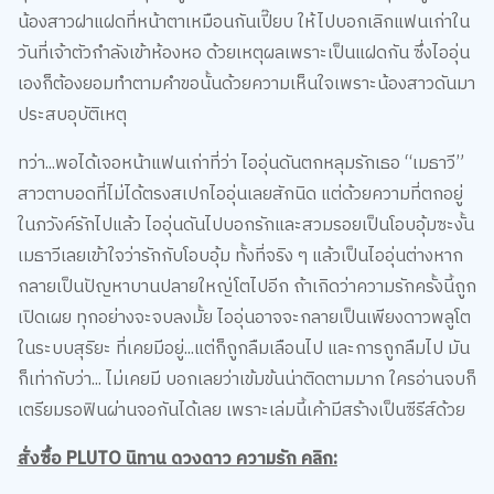
น้องสาวฝาแฝดที่หน้าตาเหมือนกันเปี๊ยบ ให้ไปบอกเลิกแฟนเก่าใน
วันที่เจ้าตัวกำลังเข้าห้องหอ ด้วยเหตุผลเพราะเป็นแฝดกัน ซึ่งไออุ่น
เองก็ต้องยอมทำตามคำขอนั้นด้วยความเห็นใจเพราะน้องสาวดันมา
ประสบอุบัติเหตุ
ทว่า...พอได้เจอหน้าแฟนเก่าที่ว่า ไออุ่นดันตกหลุมรักเธอ “เมธาวี”
สาวตาบอดที่ไม่ได้ตรงสเปกไออุ่นเลยสักนิด แต่ด้วยความที่ตกอยู่
ในภวังค์รักไปแล้ว ไออุ่นดันไปบอกรักและสวมรอยเป็นโอบอุ้มซะงั้น
เมธาวีเลยเข้าใจว่ารักกับโอบอุ้ม ทั้งที่จริง ๆ แล้วเป็นไออุ่นต่างหาก
กลายเป็นปัญหาบานปลายใหญ่โตไปอีก ถ้าเกิดว่าความรักครั้งนี้ถูก
เปิดเผย ทุกอย่างจะจบลงมั้ย ไออุ่นอาจจะกลายเป็นเพียงดาวพลูโต
ในระบบสุริยะ ที่เคยมีอยู่...แต่ก็ถูกลืมเลือนไป และการถูกลืมไป มัน
ก็เท่ากับว่า... ไม่เคยมี บอกเลยว่าเข้มข้นน่าติดตามมาก ใครอ่านจบก็
เตรียมรอฟินผ่านจอกันได้เลย เพราะเล่มนี้เค้ามีสร้างเป็นซีรีส์ด้วย
สั่งซื้อ PLUTO นิทาน ดวงดาว ความรัก คลิก: