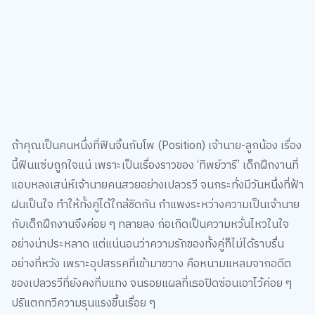
ถ้าคุณเป็นคนหนึ่งที่ฟินจิ้นกับโพ (Position) เจ้านาย-ลูกน้อง เรื่อง
นี้ฟินแซ่บถูกใจแน่ เพราะเป็นเรื่องราวของ ‘ทิพย์วารี’ เด็กฝึกงานที่
แอบหลงเสน่ห์เจ้านายคนสวยอย่างเปลวรวี จนกระทั่งมีวันหนึ่งที่ฟ้า
ฝนเป็นใจ ทำให้ทั้งคู่ได้ใกล้ชิดกัน กำแพงระหว่างความเป็นเจ้านาย
กับเด็กฝึกงานจึงค่อย ๆ ทลายลง ก่อเกิดเป็นความหวั่นไหวในใจ
อย่างน่าประหลาด แต่แน่นอนว่าความรักของทั้งคู่ก็ไม่ได้ราบรื่น
อย่างที่หวัง เพราะอุปสรรคที่เข้ามาขวาง คือหนามแหลมจากอดีต
ของเปลวรวีที่ยังคงทิ่มแทง จนรอยแผลที่เธอปิดซ่อนเอาไว้ค่อย ๆ
ปริแตกทวีความรุนแรงขึ้นเรื่อย ๆ