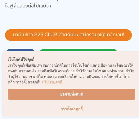
ใจฟูกันสองต่อไปเลยจ้า
มาเป็นชาว B2S CLUB ด้วยกันนะ สมัครสมาชิก
คลิกเลย!
Share
สั่งซื้อสินค้าออนไลน์ คลิกเลย!
เว็บไซต์นี้ใช้คุกกี้
เราใช้คุกกี้เพื่อเพิ่มประสบการณ์ที่ดีในการใช้เว็บไซต์ แสดงเนื้อหาและโฆษณาให้
ตรงกับความสนใจ รวมถึงเพื่อวิเคราะห์การเข้าใช้งานเว็บไซต์และทำความเข้าใจ
Tag:
หนังสือนิยาย
,
ครอบครัวและเด็ก
ว่าผู้ใช้งานมาจากที่ใด คุณสามารถเลือกตั้งค่าความยินยอมการใช้คุกกี้ได้ โดย
คลิก “การตั้งค่าคุกกี้”
นโยบายคุกกี้
ยอมรับทั้งหมด
ความคิดเห็น
การตั้งค่าคุกกี้
5.0
Rate
0.5
1.0
1.5
2.0
2.5
3.0
3.5
4.0
4.5
5.0