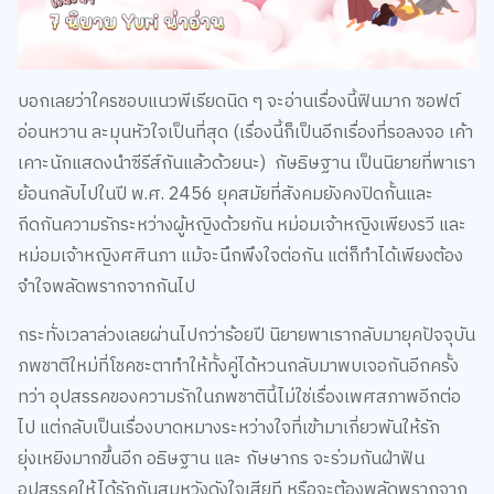
บอกเลยว่าใครชอบแนวพีเรียดนิด ๆ จะอ่านเรื่องนี้ฟินมาก ซอฟต์
อ่อนหวาน ละมุนหัวใจเป็นที่สุด (เรื่องนี้ก็เป็นอีกเรื่องที่รอลงจอ เค้า
เคาะนักแสดงนำซีรีส์กันแล้วด้วยนะ) กัษธิษฐาน เป็นนิยายที่พาเรา
ย้อนกลับไปในปี พ.ศ. 2456 ยุคสมัยที่สังคมยังคงปิดกั้นและ
กีดกันความรักระหว่างผู้หญิงด้วยกัน หม่อมเจ้าหญิงเพียงรวี และ
หม่อมเจ้าหญิงศศินภา แม้จะนึกพึงใจต่อกัน แต่ก็ทำได้เพียงต้อง
จำใจพลัดพรากจากกันไป
กระทั่งเวลาล่วงเลยผ่านไปกว่าร้อยปี นิยายพาเรากลับมายุคปัจจุบัน
ภพชาติใหม่ที่โชคชะตาทำให้ทั้งคู่ได้หวนกลับมาพบเจอกันอีกครั้ง
ทว่า อุปสรรคของความรักในภพชาตินี้ไม่ใช่เรื่องเพศสภาพอีกต่อ
ไป แต่กลับเป็นเรื่องบาดหมางระหว่างใจที่เข้ามาเกี่ยวพันให้รัก
ยุ่งเหยิงมากขึ้นอีก อธิษฐาน และ กัษษากร จะร่วมกันฝ่าฟัน
อุปสรรคให้ได้รักกันสมหวังดังใจเสียที หรือจะต้องพลัดพรากจาก