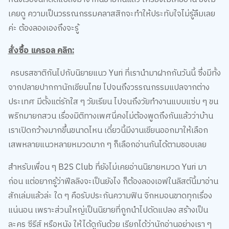
เคยดู ความเป็นวรรณกรรมคลาสสิกจะทำให้ประทับใจไม่รู้ลืมเลย
ค่ะ ต้องลองเองถึงจะรู้
สั่งซื้อ แครอล คลิก:
ครบรสชาติกันไปกับนิยายแนว Yuri ที่เรานำมาฝากกันวันนี้ ซึ่งมีทั้ง
จากปลายปากกานักเขียนไทย ไปจนถึงวรรณกรรมแปลจากต่าง
ประเทศ มีตั้งแต่รักใส ๆ วัยเรียน ไปจนถึงวัยทำงานแบบแซ่บ ๆ ขน
พริกมายกสวน เรื่องมิติทางเพศนี่คงไม่ต้องพูดถึงกันแล้วว่าบ้าน
เราเปิดกว้างมากขึ้นขนาดไหน เดี๋ยวนี้มีงานเขียนออกมาให้เลือก
เสพหลายแนวหลายหมวดมาก ๆ ก็เลือกอ่านกันได้ตามชอบเลย
สำหรับเพื่อน ๆ B2S Club ที่ยังไม่เคยอ่านนิยายหมวด Yuri มา
ก่อน แต่อยากรู้ว่าฟีลลิงจะเป็นยังไง ก็ต้องลองเอฟในลิสต์นี้มาอ่าน
สักเล่มแล้วล่ะ ใด ๆ คือรับประกันความฟิน จิกหมอนขาดทุกเรื่อง
แน่นอน เพราะส่วนใหญ่เป็นนิยายที่ถูกนำไปดัดแปลง สร้างเป็น
ละคร ซีรีส์ หรือหนัง ให้ได้ดูกันด้วย เรียกได้ว่านักอ่านอย่างเรา ๆ