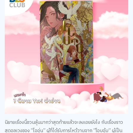
นิยายเรื่องนี้ชวนลุ้นมากว่าสุดท้ายแล้วจะลงเอยยังไง กับเรื่องราว
สุดอลเวงของ “ไออุ่น” ผู้ที่ได้รับการไหว้วานจาก “โอบอุ้ม” ผู้เป็น