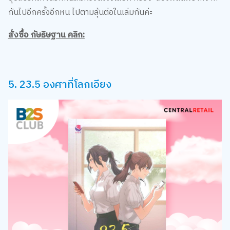
กันไปอีกครั้งอีกหน ไปตามลุ้นต่อในเล่มกันค่ะ
สั่งซื้อ กัษธิษฐาน คลิก:
5. 23.5 องศาที่โลกเอียง