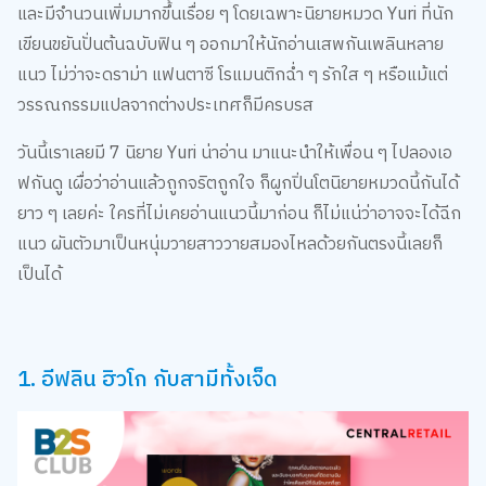
และมีจำนวนเพิ่มมากขึ้นเรื่อย ๆ โดยเฉพาะนิยายหมวด Yuri ที่นัก
เขียนขยันปั่นต้นฉบับฟิน ๆ ออกมาให้นักอ่านเสพกันเพลินหลาย
แนว ไม่ว่าจะดราม่า แฟนตาซี โรแมนติกฉ่ำ ๆ รักใส ๆ หรือแม้แต่
วรรณกรรมแปลจากต่างประเทศก็มีครบรส
วันนี้เราเลยมี 7 นิยาย Yuri น่าอ่าน มาแนะนำให้เพื่อน ๆ ไปลองเอ
ฟกันดู เผื่อว่าอ่านแล้วถูกจริตถูกใจ ก็ผูกปิ่นโตนิยายหมวดนี้กันได้
ยาว ๆ เลยค่ะ ใครที่ไม่เคยอ่านแนวนี้มาก่อน ก็ไม่แน่ว่าอาจจะได้ฉีก
แนว ผันตัวมาเป็นหนุ่มวายสาววายสมองไหลด้วยกันตรงนี้เลยก็
เป็นได้
1. อีฟลิน ฮิวโก กับสามีทั้งเจ็ด