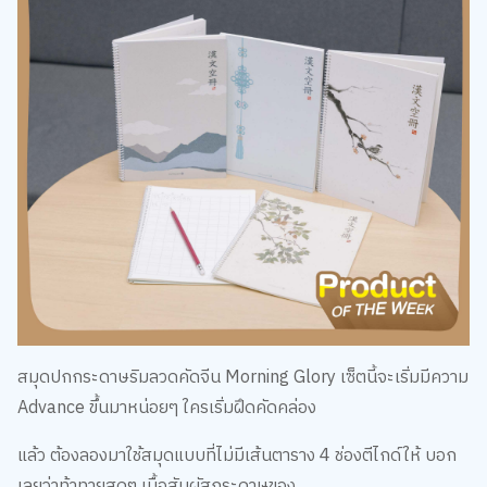
สมุดปกกระดาษริมลวดคัดจีน Morning Glory เซ็ตนี้จะเริ่มมีความ
Advance ขึ้นมาหน่อยๆ ใครเริ่มฝึดคัดคล่อง
แล้ว ต้องลองมาใช้สมุดแบบที่ไม่มีเส้นตาราง 4 ช่องตีไกด์ให้ บอก
เลยว่าท้าทายสุดๆ เนื้อสัมผัสกระดาษของ