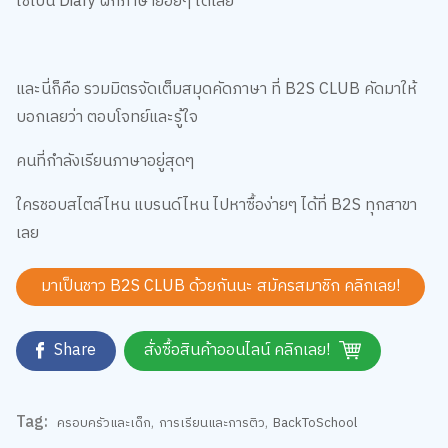
ใช้เป็น Diary ฝึกภาษาย่อยๆ ได้เลย
และนี่ก็คือ รวมมิตรจัดเต็มสมุดคัดภาษา ที่ B2S CLUB คัดมาให้
บอกเลยว่า ตอบโจทย์และรู้ใจ
คนที่กำลังเรียนภาษาอยู่สุดๆ
ใครชอบสไตล์ไหน แบรนด์ไหน ไปหาซื้อง่ายๆ ได้ที่ B2S ทุกสาขา
เลย
มาเป็นชาว B2S CLUB ด้วยกันนะ สมัครสมาชิก
คลิกเลย!
Share
สั่งซื้อสินค้าออนไลน์ คลิกเลย!
Tag:
ครอบครัวและเด็ก
,
การเรียนและการติว
,
BackToSchool