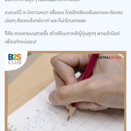
แบรนด์นี้ จะมีความหนา แข็งแรง ใครฝึกเขียนเริ่มแรกและต้องลบ
บ่อยๆ คือตอบโจทย์มาก! และที่น่าโดนตกเลย
ก็คือ ลวดลายบนสวยจึ้ง สไตล์จีนเกาหลีญี่ปุ่นสุดๆ พกแล้วมีแต่
เพื่อนทักแน่นอน!