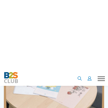
Darling, Morning Glory และ Allforyouyu
ซึ่งทุกแบรนด์ที่ว่ามานี้ สามารถหาซื้อได้ที่ B2S ทุกสาขาเลยนะ มา
เริ่มดูรีวิวแต่ละตัวกันแบบจัดเต็มดีกว่า