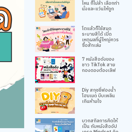
ไหน ก็ไม่ล้า เลือกท่า
นั่งและแว่นให้ถูก
โตแล้วก็ใช้สมุด
ระบายสีได้ เปิด
เหตุผลที่ผู้ใหญ่ควร
ซื้อสักเล่ม
7 หนังสือดังของ
ชาว TikTok สาย
กองดองต้องเลิฟ
Diy สกุชชี่ฟองน้ำ
โฮมเมด บีบเพลิน
เกินห้ามใจ
บวกสกิลการคิดให้
เป็น กับหนังสืออัป