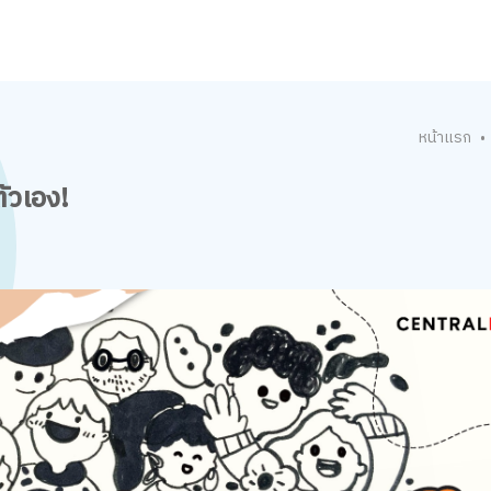
หน้าแรก
•
ัวเอง!