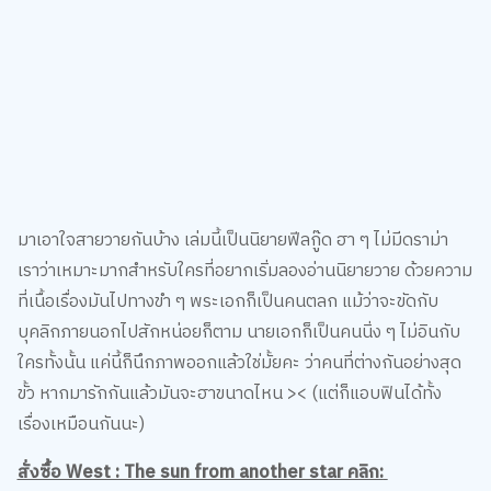
มาเอาใจสายวายกันบ้าง เล่มนี้เป็นนิยายฟีลกู๊ด ฮา ๆ ไม่มีดราม่า
เราว่าเหมาะมากสำหรับใครที่อยากเริ่มลองอ่านนิยายวาย ด้วยความ
ที่เนื้อเรื่องมันไปทางขำ ๆ พระเอกก็เป็นคนตลก แม้ว่าจะขัดกับ
บุคลิกภายนอกไปสักหน่อยก็ตาม นายเอกก็เป็นคนนิ่ง ๆ ไม่อินกับ
ใครทั้งนั้น แค่นี้ก็นึกภาพออกแล้วใช่มั้ยคะ ว่าคนที่ต่างกันอย่างสุด
ขั้ว หากมารักกันแล้วมันจะฮาขนาดไหน >< (แต่ก็แอบฟินได้ทั้ง
เรื่องเหมือนกันนะ)
สั่งซื้อ West : The sun from another star คลิก:
10. แต่งงานกับข้าเถอะท่านอ๋อง