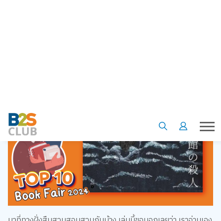
มาที่ทางฝั่งสืบสวนสอบสวนกันบ้าง เล่มนี้ขอบอกเลยว่า เราอ่านเอง
แล้วก็รู้สึกว่าสนุกมากกกก ป้ายยาคนรอบตัวไปหลายคนแล้ว