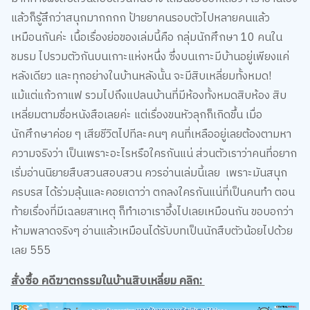
เหมือนกันค่ะ เนื้อเรื่องย่อของเล่มนี้คือ กลุ่มนักศึกษา 10 คนใน
ชมรม ไปรวมตัวกันบนเกาะแห่งหนึ่ง ซึ่งบนเกาะมีบ้านอยู่เพียงแค่
หลังเดียว และทุกอย่างในบ้านหลังนั้น จะมีสิบเหลี่ยมทั้งหมด!
แม้แต่แก้วกาแฟ รวมไปถึงแปลนบ้านที่มีห้องทั้งหมดสิบห้อง สิบ
เหลี่ยมตามชื่อหนังสือเลยค่ะ แต่เรื่องขนหัวลุกก็เกิดขึ้น เมื่อ
นักศึกษาค่อย ๆ เสียชีวิตไปทีละคนๆ คนที่เหลืออยู่เลยต้องตามหา
ความจริงว่า เป็นเพราะอะไรหรือใครกันแน่ ส่วนตัวเราว่าคนที่อยาก
เริ่มอ่านนิยายสืบสวนสอบสวน ควรอ่านเล่มนี้เลย เพราะมันสนุก
ครบรส ได้ร่วมลุ้นและคอยเดาว่า ตกลงใครกันแน่ที่เป็นคนทำ ตอน
ท้ายเรื่องที่มีเฉลยสาเหตุ ก็ทำเอาเราอึ้งไปเลยเหมือนกัน ขอบอกว่า
ห้ามพลาดจริงๆ อ่านแล้วเหมือนได้รับบทเป็นนักสืบตัวน้อยไปด้วย
เลย 555
สั่งซื้อ คดีฆาตกรรมในบ้านสิบเหลี่ยม คลิก: