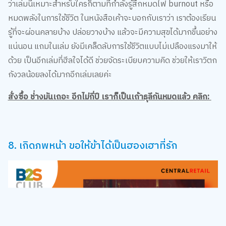
รู้ที่จะผ่อนคลายบ้าง ปล่อยวางบ้าง แล้วจะมีความสุขได้มากขึ้นอย่าง
แน่นอน แถมในเล่ม ยังมีเคล็ดลับการใช้ชีวิตแบบไม่เปลืองแรงมาให้
ด้วย เป็นอีกเล่มที่ฮีลใจได้ดี ช่วยจัดระเบียบความคิด ช่วยให้เราวิตก
กังวลน้อยลงได้มากอีกเล่มเลยค่ะ
สั่งซื้อ ช่่างมันเถอะ อีกไม่กี่ปี เราก็เป็นเถ้าธุลีกันหมดแล้ว คลิก:
8. เกิดภพหน้า ขอให้ข้าได้เป็นฮองเฮาที่รัก