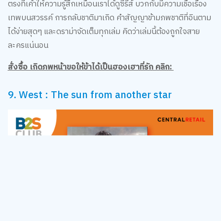
ได้ง่ายสุดๆ และดราม่าจัดเต็มทุกเล่ม คิดว่าเล่มนี้ต้องถูกใจสาย
ละครแน่นอน
สั่งซื้อ เกิดภพหน้าขอให้ข้าได้เป็นฮองเฮาที่รัก คลิก:
9. West : The sun from another star