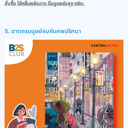
5. ฆาตกรมนุษย์กบกับศพปริศนา