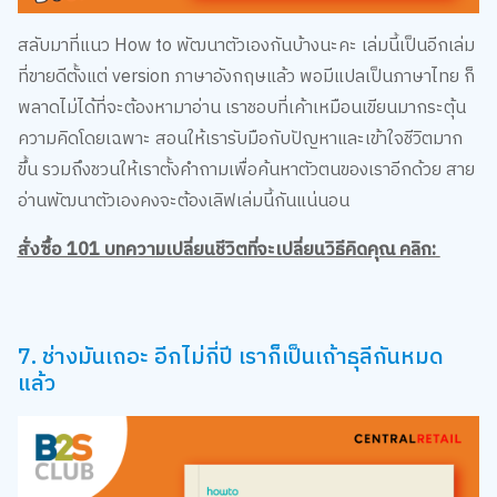
ที่ขายดีตั้งแต่ version ภาษาอังกฤษแล้ว พอมีแปลเป็นภาษาไทย ก็
พลาดไม่ได้ที่จะต้องหามาอ่าน เราชอบที่เค้าเหมือนเขียนมากระตุ้น
ความคิดโดยเฉพาะ สอนให้เรารับมือกับปัญหาและเข้าใจชีวิตมาก
ขึ้น รวมถึงชวนให้เราตั้งคำถามเพื่อค้นหาตัวตนของเราอีกด้วย สาย
อ่านพัฒนาตัวเองคงจะต้องเลิฟเล่มนี้กันแน่นอน
สั่งซื้อ 101 บทความเปลี่ยนชีวิตที่จะเปลี่ยนวิธีคิดคุณ คลิก:
7. ช่างมันเถอะ อีกไม่กี่ปี เราก็เป็นเถ้าธุลีกันหมด
แล้ว