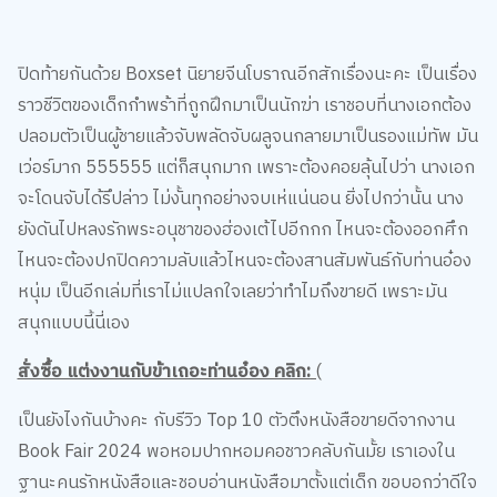
ว่าผู้ใช้งานมาจากที่ใด คุณสามารถเลือกตั้งค่าความยินยอมการใช้คุกกี้ได้ โดย
ปิดท้ายกันด้วย Boxset นิยายจีนโบราณอีกสักเรื่องนะคะ เป็นเรื่อง
คลิก “การตั้งค่าคุกกี้”
นโยบายคุกกี้
ราวชีวิตของเด็กกำพร้าที่ถูกฝึกมาเป็นนักฆ่า เราชอบที่นางเอกต้อง
ยอมรับทั้งหมด
ปลอมตัวเป็นผู้ชายแล้วจับพลัดจับผลูจนกลายมาเป็นรองแม่ทัพ มัน
เว่อร์มาก 555555 แต่ก็สนุกมาก เพราะต้องคอยลุ้นไปว่า นางเอก
การตั้งค่าคุกกี้
จะโดนจับได้รึปล่าว ไม่งั้นทุกอย่างจบเห่แน่นอน ยิ่งไปกว่านั้น นาง
ยังดันไปหลงรักพระอนุชาของฮ่องเต้ไปอีกกก ไหนจะต้องออกศึก
ไหนจะต้องปกปิดความลับแล้วไหนจะต้องสานสัมพันธ์กับท่านอ๋อง
หนุ่ม เป็นอีกเล่มที่เราไม่แปลกใจเลยว่าทำไมถึงขายดี เพราะมัน
สนุกแบบนี้นี่เอง
สั่งซื้อ แต่งงานกับข้าเถอะท่านอ๋อง คลิก:
(
เป็นยังไงกันบ้างคะ กับรีวิว Top 10 ตัวตึงหนังสือขายดีจากงาน
Book Fair 2024 พอหอมปากหอมคอชาวคลับกันมั้ย เราเองใน
ฐานะคนรักหนังสือและชอบอ่านหนังสือมาตั้งแต่เด็ก ขอบอกว่าดีใจ
มากที่ปีนี้ได้เห็นคนไปเดินงานหนังสือเยอะมาก ได้ซึบซับ
บรรยากาศ ได้พูดคุยแลกเปลี่ยนและป้ายยาหนังสือกับคนที่มีความ