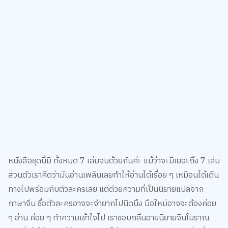
หนังสือชุดนี้มี ทั้งหมด 7 เล่มจบด้วยกันค่ะ แม้ว่าจะมีเยอะถึง 7 เล่ม
ส่วนตัวเราคิดว่ามันอ่านเพลินเลยทำให้อ่านได้เรื่อย ๆ เหมือนได้เดิน
ทางไปพร้อมกับตัวละครเลย แต่ด้วยความที่เป็นนิยายแปลจาก
ภาษาจีน ชื่อตัวละครอาจจะจำยากไปนิดนึง มือใหม่อาจจะต้องค่อย
ๆ อ่าน ค่อย ๆ ทำความเข้าใจไป เราชอบกลิ่นอายนิยายจีนโบราณ
ตรงที่เค้าให้ความรู้สึกเหมือนเราได้ดูซีรีส์ บวกกับมีความเชื่อเรื่อง
เทพบนสวรรค์ การกลับชาติมาเกิด คำสัญญาข้ามภพชาติที่อินตาม