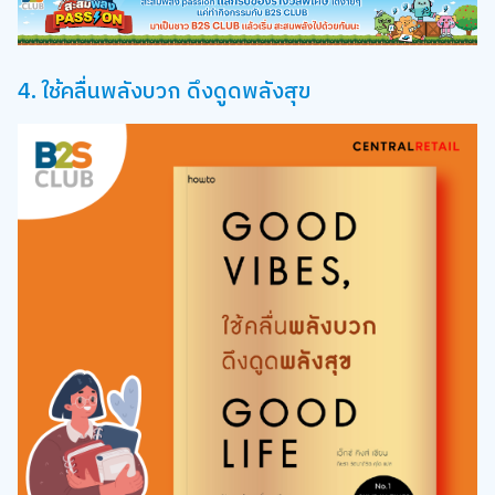
4. ใช้คลื่นพลังบวก ดึงดูดพลังสุข