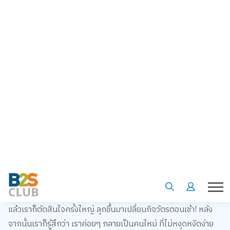
ยอมรับมาซะดี ๆ ว่าหลาย ๆ คนตื่นนอนมาปุ๊ป ก็ไถโทรศัพท์ปั๊บเลย
ใช่ไหม ? รู้ไหมคะว่า กิจวัตรประจำวันแบบนี้ มันแสนจะไม่ดีต่อทั้ง
สุขภาพกายและสุขภาพจิตเลย เพราะเราเองก็เป็นคนนึงที่เคยทำ
แบบนี้เหมือนกันค่ะ จนวันนึงเรารู้สึกได้ว่า เราเริ่มหงุดหงิดง่ายมาก
แถมสมาธิสั้น ไม่สามารถจดจ่อกับอะไรนาน ๆ ได้เลย รวมถึงงานที่
เราต้องทำหรือตั้งใจจะทำให้เสร็จในวันนั้น ก็ต้องเลื่อนไปทำวันอื่น
ทำให้รู้สึกแย่กับตัวเองมาก ๆ
แล้วเราก็ตัดสินใจครั้งใหญ่ ลุกขึ้นมาเปลี่ยนกิจวัตรตอนเช้า! หลัง
จากนั้นเราก็รู้สึกว่า เราค่อยๆ กลายเป็นคนใหม่ ที่ไม่หงุดหงิดง่าย