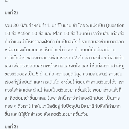
บทที่ 2:
รวม 30 นิสัยสำหรับทำ 1 นาทีในยามเช้า โดยจะแบ่งเป็น Question
10 ข้อ Action 10 ข้อ และ Plan 10 ข้อ ในบทนี้ เราว่านิสัยแต่ละข้อ
ที่เค้าแนะนำให้เราลองฝึกทำ มันเป็นอะไรที่เราเคยมองข้ามมาตลอด
หรืออาจจะไม่เคยมองเห็นด้วยซ้ำว่าการทำแบบนี้มันมีผลดีตาม
มายังไงบ้าง ขอยกตัวอย่างข้อที่เราชอบ 2 ข้อ คือ มองใบหน้าของตัว
เอง เพื่อตรวจสอบสภาพร่างกายและจิตใจ และ ให้แบ่งความสำคัญ
ของชีวิตออกเป็น 5 ด้าน คือ ความอยู่ดีมีสุข ความสัมพันธ์ การเงิน
เรื่องที่รู้สึกยินดี และการเติบโต จะช่วยให้ตอบคำถามตัวเองได้ว่าเรา
ควรโฟกัสแต่ละด้านให้สมเป็นตัวเองมากขึ้นยังไง พอมาอ่านแล้วก็
สะกิดต่อมเอ๊ะขึ้นมาเลย ในพาร์ทนี้ เราว่าถ้าลองฝึกมันจะเป็นการ
ค่อย ๆ ดึงเราให้กลับมามีสติอยู่กับปัจจุบัน มีสมาธิกับสิ่งที่ทำมาก
ขึ้น และให้รู้จักสำรวจ สังเกตตัวเองมากขึ้นด้วย
บทที่ 3: