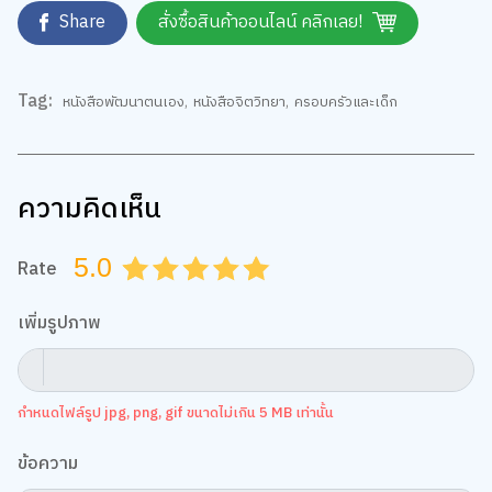
Share
สั่งซื้อสินค้าออนไลน์ คลิกเลย!
Tag:
หนังสือพัฒนาตนเอง
,
หนังสือจิตวิทยา
,
ครอบครัวและเด็ก
ความคิดเห็น
5.0
Rate
0.5
1.0
1.5
2.0
2.5
3.0
3.5
4.0
4.5
5.0
เพิ่มรูปภาพ
กำหนดไฟล์รูป jpg, png, gif ขนาดไม่เกิน 5 MB เท่านั้น
ข้อความ