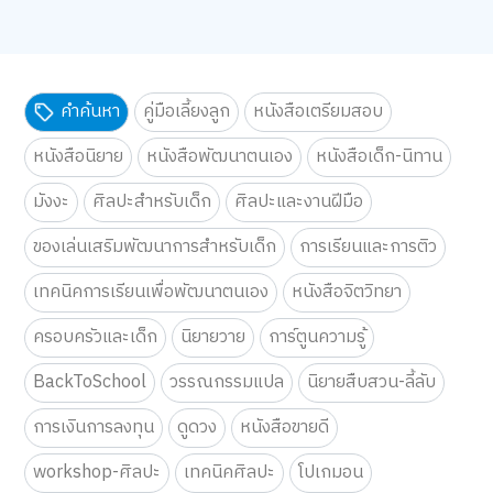
ดูทั้งหมด
ยอมรับทั้งหมด
การตั้งค่าคุกกี้
คำค้นหา
คู่มือเลี้ยงลูก
หนังสือเตรียมสอบ
หนังสือนิยาย
หนังสือพัฒนาตนเอง
หนังสือเด็ก-นิทาน
มังงะ
ศิลปะสำหรับเด็ก
ศิลปะและงานฝีมือ
ของเล่นเสริมพัฒนาการสำหรับเด็ก
การเรียนและการติว
เทคนิคการเรียนเพื่อพัฒนาตนเอง
หนังสือจิตวิทยา
ครอบครัวและเด็ก
นิยายวาย
การ์ตูนความรู้
BackToSchool
วรรณกรรมแปล
นิยายสืบสวน-ลี้ลับ
การเงินการลงทุน
ดูดวง
หนังสือขายดี