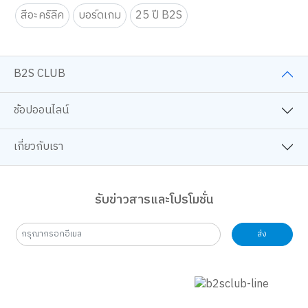
workshop-ศิลปะ
เทคนิคศิลปะ
โปเกมอน
สีอะคริลิค
บอร์ดเกม
25 ปี B2S
B2S CLUB
ช้อปออนไลน์
เกี่ยวกับเรา
รับข่าวสารและโปรโมชั่น
ส่ง