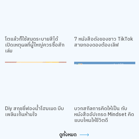
โตแล้วก็ใช้สมุดระบายสีได้
7 หนังสือดังของชาว TikTok
เปิดเหตุผลที่ผู้ใหญ่ควรซื้อสัก
สายกองดองต้องเลิฟ
เล่ม
เว็บไซต์นี้ใช้คุกกี้
เราใช้คุกกี้เพื่อเพิ่มประสบการณ์ที่ดีในการใช้เว็บไซต์ แสดงเนื้อหาและโฆษณาให้
Diy สกุชชี่ฟองน้ำโฮมเมด บีบ
บวกสกิลการคิดให้เป็น กับ
ตรงกับความสนใจ รวมถึงเพื่อวิเคราะห์การเข้าใช้งานเว็บไซต์และทำความเข้าใจ
เพลินเกินห้ามใจ
หนังสืออัปเกรด Mindset คิด
ว่าผู้ใช้งานมาจากที่ใด คุณสามารถเลือกตั้งค่าความยินยอมการใช้คุกกี้ได้ โดย
แบบไหนให้ชีวิตดี
คลิก “การตั้งค่าคุกกี้”
นโยบายคุกกี้