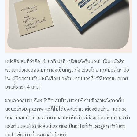
หนังสือเล่มที่ว่าคือ “1 นาที ปาฏิหาริย์หลังตื่นนอน” เป็นหนังสือ
พัฒนาตัวเองอีกเล่มที่กำลังเป็นที่พูดถึง เขียนโดย คุณมัตสึดะ มิฮิ
โระ ผู้มีผลงานเขียนหนังสือแนวพัฒนาตนเองที่ได้รับการแปลไทย
มาแล้วกว่า 4 เล่ม!
ขอบอกก่อนว่า ถึงหนังสือเล่มนี้จะบอกให้เราใช้เวลาหลังจากตื่น
นอนอย่างมีคุณภาพ แต่ก็ไม่ได้บังคับว่าเราต้องตื่นเช้านะ แต่ตรง
กันข้ามเลยคือ เราจะตื่นมาเวลาไหนก็ได้ แต่ต้องเลือกสิ่งที่เราจะทำ
หลังตื่นนอนให้ดี ซึ่งสิ่งนั้นจะต้องเป็นอะไรที่ทำแล้วรู้สึก ทำให้ตัว
เองได้พัฒนา นี่แหละที่สำคัญกว่า