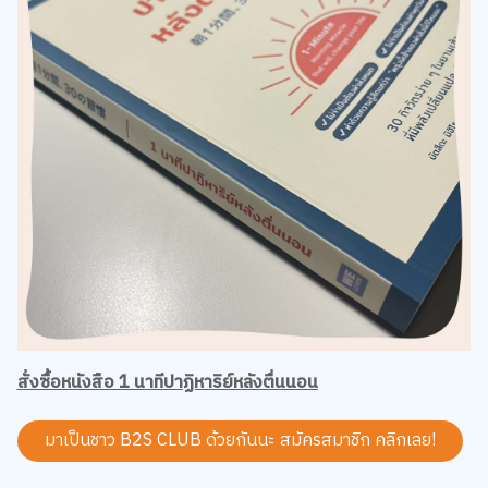
สั่งซื้อหนังสือ 1 นาทีปาฏิหาริย์หลังตื่นนอน
มาเป็นชาว B2S CLUB ด้วยกันนะ สมัครสมาชิก
คลิกเลย!