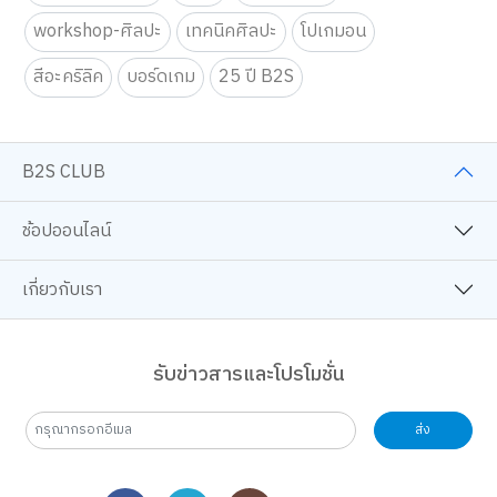
workshop-ศิลปะ
เทคนิคศิลปะ
โปเกมอน
สีอะคริลิค
บอร์ดเกม
25 ปี B2S
B2S CLUB
ช้อปออนไลน์
เกี่ยวกับเรา
รับข่าวสารและโปรโมชั่น
ส่ง