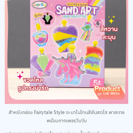
สำหรับกล่อง Fairytale Style จะมาในโทนสีสันสดใส พาสเทล
พร้อมกากเพชรวิบวับ
รูปทรงของขวดน่ารักถูกใจหนูๆ แน่นอน ทั้งยูนิคอร์น ดาวหาง เพชร