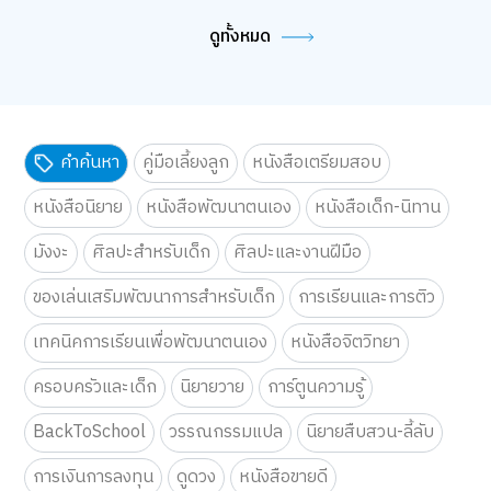
ดูทั้งหมด
คำค้นหา
คู่มือเลี้ยงลูก
หนังสือเตรียมสอบ
หนังสือนิยาย
หนังสือพัฒนาตนเอง
หนังสือเด็ก-นิทาน
มังงะ
ศิลปะสำหรับเด็ก
ศิลปะและงานฝีมือ
ของเล่นเสริมพัฒนาการสำหรับเด็ก
การเรียนและการติว
เทคนิคการเรียนเพื่อพัฒนาตนเอง
หนังสือจิตวิทยา
ครอบครัวและเด็ก
นิยายวาย
การ์ตูนความรู้
BackToSchool
วรรณกรรมแปล
นิยายสืบสวน-ลี้ลับ
การเงินการลงทุน
ดูดวง
หนังสือขายดี