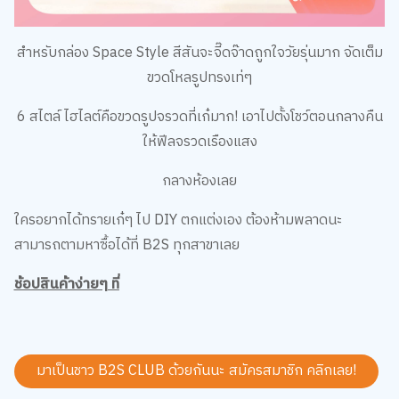
สำหรับกล่อง Space Style สีสันจะจี๊ดจ๊าดถูกใจวัยรุ่นมาก จัดเต็ม
ขวดโหลรูปทรงเท่ๆ
6 สไตล์ ไฮไลต์คือขวดรูปจรวดที่เก๋มาก! เอาไปตั้งโชว์ตอนกลางคืน
ให้ฟีลจรวดเรืองแสง
กลางห้องเลย
ใครอยากได้ทรายเก๋ๆ ไป DIY ตกแต่งเอง ต้องห้ามพลาดนะ
สามารถตามหาซื้อได้ที่ B2S ทุกสาขาเลย
ช้อปสินค้าง่ายๆ ที่
มาเป็นชาว B2S CLUB ด้วยกันนะ สมัครสมาชิก
คลิกเลย!