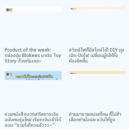
Product of the week:
สวิตช์ไฟก็มีสไตล์ได้! DIY มุม
กล่องจุ่ม Blokees มาต่อ Toy
เปิด-ปิดไฟ เปลี่ยนมู้ดให้ทั้ง
Story ด้วยกันเถอะ
ห้องชิคขึ้น
รวมหนังสือบวกสกิลการเงิน
อ่านมาราธอนแค่ไหน ก็ไม่ล้า
ฉบับคนรุ่นใหม่ เรียกเงินเข้าได้
เลือกท่านั่งและแว่นให้ถูก
แบบ “รวยไม่ไหวแล้ววว~”