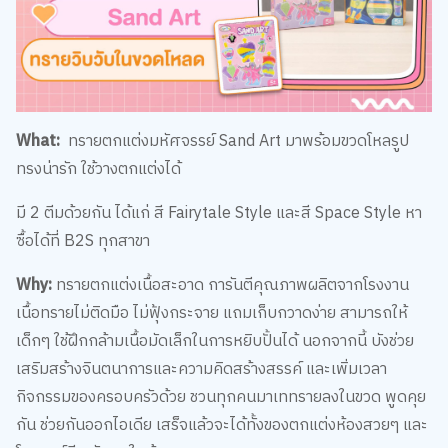
What:
ทรายตกแต่งมหัศจรรย์ Sand Art มาพร้อมขวดโหลรูป
ทรงน่ารัก ใช้วางตกแต่งได้
มี 2 ตีมด้วยกัน ได้แก่ สี Fairytale Style และสี Space Style หา
ซื้อได้ที่ B2S ทุกสาขา
Why:
ทรายตกแต่งเนื้อสะอาด การันตีคุณภาพผลิตจากโรงงาน
เนื้อทรายไม่ติดมือ ไม่ฟุ้งกระจาย แถมเก็บกวาดง่าย สามารถให้
เด็กๆ ใช้ฝึกกล้ามเนื้อมัดเล็กในการหยิบปั้นได้ นอกจากนี้ บังช่วย
เสริมสร้างจินตนาการและความคิดสร้างสรรค์ และเพิ่มเวลา
กิจกรรมของครอบครัวด้วย ชวนทุกคนมาเททรายลงในขวด พูดคุย
กัน ช่วยกันออกไอเดีย เสร็จแล้วจะได้ทั้งของตกแต่งห้องสวยๆ และ