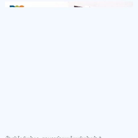
เป็นยังไงกันบ้างคะ ชอบการ์ดแบบไหนกันบ้างน้า ?