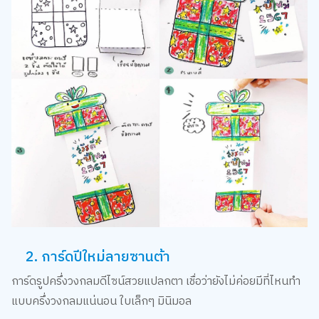
2. การ์ดปีใหม่ลายซานต้า
การ์ดรูปครึ่งวงกลมดีไซน์สวยแปลกตา เชื่อว่ายังไม่ค่อยมีที่ไหนทำ
แบบครึ่งวงกลมแน่นอน ใบเล็กๆ มินิมอล