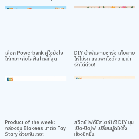
เรื่องที่น่าสนใจอื่นๆ
เว็บไซต์นี้ใช้คุกกี้
เลือก Powerbank คู่ใจยังไง
DIY ผ้าพันสายชาร์จ เก็บสาย
เราใช้คุกกี้เพื่อเพิ่มประสบการณ์ที่ดีในการใช้เว็บไซต์ แสดงเนื้อหาและโฆษณาให้
ให้เหมาะกับไลฟ์สไตล์ที่สุด
ให้ไม่รก แถมพกโชว์ความน่า
ตรงกับความสนใจ รวมถึงเพื่อวิเคราะห์การเข้าใช้งานเว็บไซต์และทำความเข้าใจ
รักได้ด้วย!
ว่าผู้ใช้งานมาจากที่ใด คุณสามารถเลือกตั้งค่าความยินยอมการใช้คุกกี้ได้ โดย
คลิก “การตั้งค่าคุกกี้”
นโยบายคุกกี้
ยอมรับทั้งหมด
การตั้งค่าคุกกี้
Product of the week:
สวิตช์ไฟก็มีสไตล์ได้! DIY มุม
กล่องจุ่ม Blokees มาต่อ Toy
เปิด-ปิดไฟ เปลี่ยนมู้ดให้ทั้ง