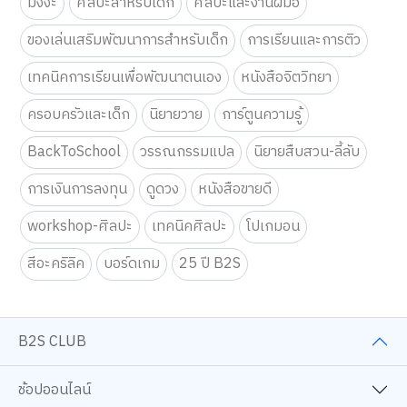
มังงะ
ศิลปะสำหรับเด็ก
ศิลปะและงานฝีมือ
ของเล่นเสริมพัฒนาการสำหรับเด็ก
การเรียนและการติว
เทคนิคการเรียนเพื่อพัฒนาตนเอง
หนังสือจิตวิทยา
ครอบครัวและเด็ก
นิยายวาย
การ์ตูนความรู้
BackToSchool
วรรณกรรมแปล
นิยายสืบสวน-ลี้ลับ
การเงินการลงทุน
ดูดวง
หนังสือขายดี
workshop-ศิลปะ
เทคนิคศิลปะ
โปเกมอน
สีอะคริลิค
บอร์ดเกม
25 ปี B2S
B2S CLUB