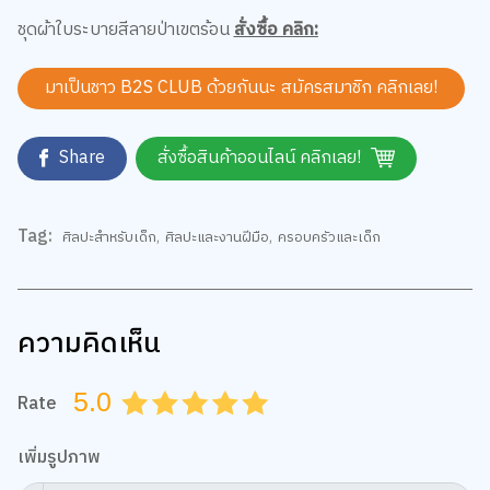
ชุดผ้าใบระบายสีลายป่าเขตร้อน
สั่งซื้อ คลิก:
มาเป็นชาว B2S CLUB ด้วยกันนะ สมัครสมาชิก
คลิกเลย!
Share
สั่งซื้อสินค้าออนไลน์ คลิกเลย!
Tag:
ศิลปะสำหรับเด็ก
,
ศิลปะและงานฝีมือ
,
ครอบครัวและเด็ก
ความคิดเห็น
5.0
Rate
0.5
1.0
1.5
2.0
2.5
3.0
3.5
4.0
4.5
5.0
เพิ่มรูปภาพ