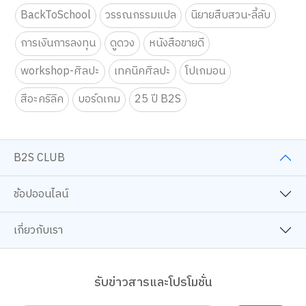
ครอบครัวและเด็ก
นิยายวาย
การ์ตูนความรู้
ตรงกับความสนใจ รวมถึงเพื่อวิเคราะห์การเข้าใช้งานเว็บไซต์และทำความเข้าใจ
ว่าผู้ใช้งานมาจากที่ใด คุณสามารถเลือกตั้งค่าความยินยอมการใช้คุกกี้ได้ โดย
คลิก “การตั้งค่าคุกกี้”
นโยบายคุกกี้
BackToSchool
วรรณกรรมแปล
นิยายสืบสวน-ลี้ลับ
ยอมรับทั้งหมด
การเงินการลงทุน
ดูดวง
หนังสือขายดี
TOP
workshop-ศิลปะ
เทคนิคศิลปะ
โปเกมอน
การตั้งค่าคุกกี้
สีอะคริลิค
บอร์ดเกม
25 ปี B2S
B2S CLUB
ช้อปออนไลน์
เกี่ยวกับเรา
รับข่าวสารและโปรโมชั่น