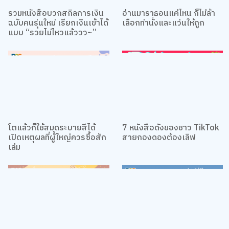
รวมหนังสือบวกสกิลการเงิน
อ่านมาราธอนแค่ไหน ก็ไม่ล้า
ฉบับคนรุ่นใหม่ เรียกเงินเข้าได้
เลือกท่านั่งและแว่นให้ถูก
แบบ “รวยไม่ไหวแล้ววว~”
โตแล้วก็ใช้สมุดระบายสีได้
7 หนังสือดังของชาว TikTok
เปิดเหตุผลที่ผู้ใหญ่ควรซื้อสัก
สายกองดองต้องเลิฟ
เล่ม