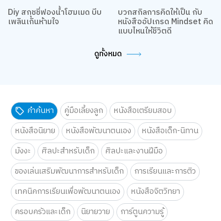
Diy สกุชชี่ฟองน้ำโฮมเมด บีบ
บวกสกิลการคิดให้เป็น กับ
เพลินเกินห้ามใจ
หนังสืออัปเกรด Mindset คิด
แบบไหนให้ชีวิตดี
ดูทั้งหมด
คำค้นหา
คู่มือเลี้ยงลูก
หนังสือเตรียมสอบ
หนังสือนิยาย
หนังสือพัฒนาตนเอง
หนังสือเด็ก-นิทาน
มังงะ
ศิลปะสำหรับเด็ก
ศิลปะและงานฝีมือ
ของเล่นเสริมพัฒนาการสำหรับเด็ก
การเรียนและการติว
เทคนิคการเรียนเพื่อพัฒนาตนเอง
หนังสือจิตวิทยา
เว็บไซต์นี้ใช้คุกกี้
เราใช้คุกกี้เพื่อเพิ่มประสบการณ์ที่ดีในการใช้เว็บไซต์ แสดงเนื้อหาและโฆษณาให้