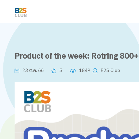
Product of the week: Rotring 800+
23 ต.ค. 66
5
1849
B2S Club