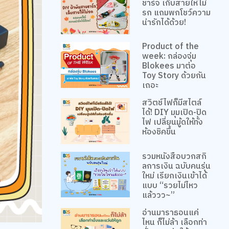
ชาร์จ เก็บสายให้ไม่
รก แถมพกโชว์ความ
น่ารักได้ด้วย!
Product of the
week: กล่องจุ่ม
Blokees มาต่อ
Toy Story ด้วยกัน
เถอะ
สวิตช์ไฟก็มีสไตล์
ได้! DIY มุมเปิด-ปิด
ไฟ เปลี่ยนมู้ดให้ทั้ง
ห้องชิคขึ้น
รวมหนังสือบวกสกิ
ลการเงิน ฉบับคนรุ่น
ใหม่ เรียกเงินเข้าได้
แบบ “รวยไม่ไหว
แล้ววว~”
อ่านมาราธอนแค่
ไหน ก็ไม่ล้า เลือกท่า