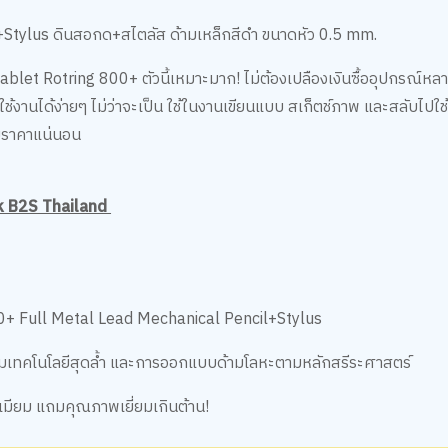
+Stylus
ดินสอกด+สไตลัส ด้ามเหล็กสีดำ ขนาดหัว 0.5 mm.
et Rotring 800+ ตัวนี้เหมาะมาก! ไม่ต้องเปลืองเงินซื้ออุปกรณ์หลา
นใช้งานได้ง่ายๆ ไม่ว่าจะเป็น ใช้ในงานเขียนแบบ สเก็ตช์ภาพ และสลับไป
ุ้มราคาแน่นอน
 B2S Thailand
00+ Full Metal Lead Mechanical Pencil+Stylus
มเทคโนโลยีสุดล้ำ และการออกแบบด้ามโลหะตามหลักสรีระศาสตร์
ีเมียม แถมคุณภาพเยี่ยมเกินต้าน!