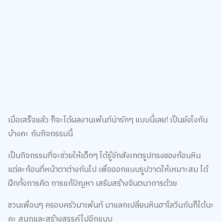
เมื่อเสร็จแล้ว ก็จะได้ผลงานเพ้นท์น่ารักๆ แบบนี้เลย! เป็นยังไงกัน
บ้างคะ กับกิจกรรมนี้
เป็นกิจกรรมที่จะช่วยให้เด็กๆ ได้รู้จักสังเกตรูปทรงของก้อนหิน
แต่ละก้อนที่หน้าตาต่างกันไป เพื่อออกแบบรูปวาดให้เหมาะสม ได้
ฝึกทั้งการคิด การแก้ปัญหา เสริมสร้างจินตนาการด้วย
ชวนเพื่อนๆ ครอบครัวมาเพ้นท์ มาแลกเปลี่ยนหินฮาโลวีนกันก็ได้นะ
คะ สนุกและสร้างสรรค์ไปอีกแบบ