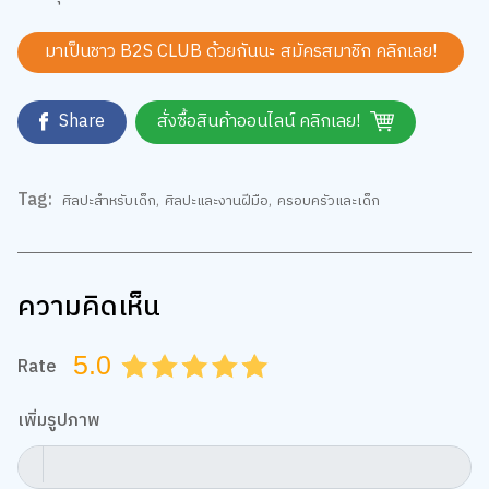
มาเป็นชาว B2S CLUB ด้วยกันนะ สมัครสมาชิก
คลิกเลย!
Share
สั่งซื้อสินค้าออนไลน์ คลิกเลย!
Tag:
ศิลปะสำหรับเด็ก
,
ศิลปะและงานฝีมือ
,
ครอบครัวและเด็ก
ความคิดเห็น
5.0
Rate
0.5
1.0
1.5
2.0
2.5
3.0
3.5
4.0
4.5
5.0
เพิ่มรูปภาพ
กำหนดไฟล์รูป jpg, png, gif ขนาดไม่เกิน 5 MB เท่านั้น