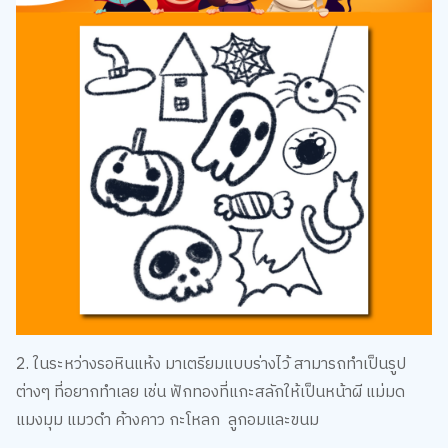
2. ในระหว่างรอหินแห้ง มาเตรียมแบบร่างไว้ สามารถทำเป็นรูป
ต่างๆ ที่อยากทำเลย เช่น ฟักทองที่แกะสลักให้เป็นหน้าผี แม่มด
แมงมุม แมวดำ ค้างคาว กะโหลก ลูกอมและขนม
3. บีบสีใส่จานสี ปริมาณแค่พอใช้ โดยเราจะเลือกสีคุมโทนฮาโลวีน