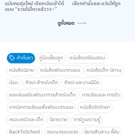
รวมหนังสือบวกสกิลการเงิน
อ่านมาราธอนแค่ไหน ก็ไม่ล้า
ว่าผู้ใช้งานมาจากที่ใด คุณสามารถเลือกตั้งค่าความยินยอมการใช้คุกกี้ได้ โดย
ฉบับคนรุ่นใหม่ เรียกเงินเข้าได้
เลือกท่านั่งและแว่นให้ถูก
คลิก “การตั้งค่าคุกกี้”
นโยบายคุกกี้
แบบ “รวยไม่ไหวแล้ววว~”
ยอมรับทั้งหมด
ดูทั้งหมด
TOP
การตั้งค่าคุกกี้
คำค้นหา
คู่มือเลี้ยงลูก
หนังสือเตรียมสอบ
หนังสือนิยาย
หนังสือพัฒนาตนเอง
หนังสือเด็ก-นิทาน
มังงะ
ศิลปะสำหรับเด็ก
ศิลปะและงานฝีมือ
ของเล่นเสริมพัฒนาการสำหรับเด็ก
การเรียนและการติว
เทคนิคการเรียนเพื่อพัฒนาตนเอง
หนังสือจิตวิทยา
ครอบครัวและเด็ก
นิยายวาย
การ์ตูนความรู้
BackToSchool
วรรณกรรมแปล
นิยายสืบสวน-ลี้ลับ