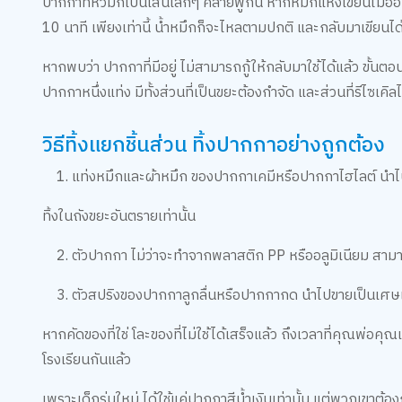
ปากกาที่หัวมักเป็นเส้นเล็กๆ คล้ายพู่กัน หากหมึกแห้งเขียนไม่อ
10 นาที เพียงเท่านี้ น้ำหมึกก็จะไหลตามปกติ และกลับมาเขียนไ
หากพบว่า ปากกาที่มีอยู่ ไม่สามารถกู้ให้กลับมาใช้ได้แล้ว ขั้
ปากกาหนึ่งแท่ง มีทั้งส่วนที่เป็นขยะต้องกำจัด และส่วนที่รีไซเคิ
วิธีทิ้งแยกชิ้นส่วน ทิ้งปากกาอย่างถูกต้อง
1. แท่งหมึกและผ้าหมึก ของปากกาเคมีหรือปากกาไฮไลต์ นำไปรี
ทิ้งในถังขยะอันตรายเท่านั้น
2. ตัวปากกา ไม่ว่าจะทำจากพลาสติก PP หรืออลูมิเนียม สาม
3. ตัวสปริงของปากกาลูกลื่นหรือปากกากด นำไปขายเป็นเศษเ
หากคัดของที่ใช่ โละของที่ไม่ใช้ได้เสร็จแล้ว ถึงเวลาที่คุณพ่อคุ
โรงเรียนกันแล้ว
เพราะเด็กรุ่นใหม่ ได้ใช้แค่ปากกาสีน้ำเงินเท่านั้น แต่พวกเข