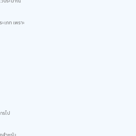
้งไว้ประมาณ
ะประเภท เพราะ
บการไป
ิกสำหรับ