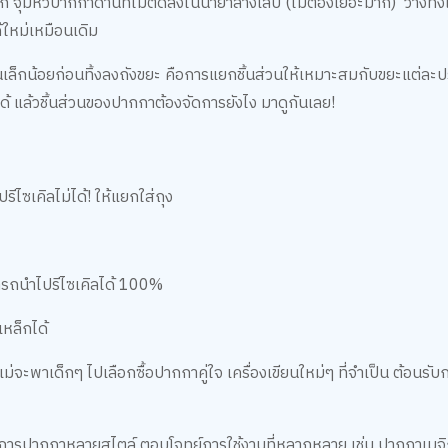
อก จุ่มหัวปากกาด้านที่ไม่ติดลงในน้ำยาล้างเล็บ (ไม่ต้องเยอะมาก) วางทิ
ด้ใหม่เหมือนเดิม
นตอนเล็กน้อยก่อนทิ้งลงถังขยะ คือการแยกชิ้นส่วนให้เหมาะสมกับขยะแต่ล
ลได้ แล้วชิ้นส่วนของปากกาต้องจัดการยังไง มาดูกันเลย!
ไซเคิลไม่ได้! ให้แยกใส่ถุง
ารถนำไปรีไซเคิลได้ 100%
หล็กได้
ณแม่จะพาเด็กๆ ไปเลือกซื้อปากกาคู่ใจ เครื่องเขียนใหม่ๆ ที่จำเป็น ต้อนรั
าต้องการปากกาหลายสไตล์ ตอบโจทย์การใช้งานที่หลากหลาย เช่น ปากกาเมจ