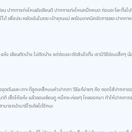
เขียน ปากกาแท่งไหนยังเขียนดี ปากกาแท่งไหนหมึกหมด ก่อนจะโละทิ้งไปซ
ช้ได้ เพื่อประหยัดเงินในกระเป๋าคุณแม่ พร้อมเทคนิคจัดการขยะปากกา
 เขียนติดบ้าง ไม่ติดบ้าง แต่ก่อนจะตัดสินใจทิ้ง เรามีวิธีซ่อมเล็กๆ น้อ
้งอุดตันและเกาะที่ลูกเหล็กบนหัวปากกา วิธีแก้ง่ายๆ คือ ถอดไส้ปากกา
นาที เช็ดให้แห้ง แล้วลองเขียนดู หมึกจะค่อยๆ ไหลออกมา ทำให้ปากกากลั
 สามารถนำมารีไซเคิลได้อีกนะ