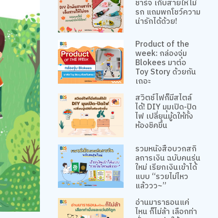
ชาร์จ เก็บสายให้ไม่
รก แถมพกโชว์ความ
น่ารักได้ด้วย!
Product of the
week: กล่องจุ่ม
Blokees มาต่อ
Toy Story ด้วยกัน
เถอะ
สวิตช์ไฟก็มีสไตล์
ได้! DIY มุมเปิด-ปิด
ไฟ เปลี่ยนมู้ดให้ทั้ง
ห้องชิคขึ้น
รวมหนังสือบวกสกิ
ลการเงิน ฉบับคนรุ่น
ใหม่ เรียกเงินเข้าได้
แบบ “รวยไม่ไหว
แล้ววว~”
อ่านมาราธอนแค่
ไหน ก็ไม่ล้า เลือกท่า