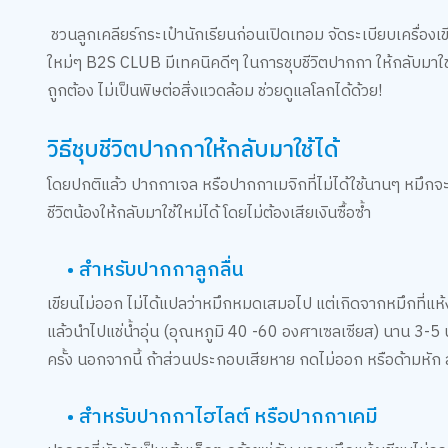
ชวนลูกเคลียร์กระเป๋านักเรียนก่อนเปิดเทอม จัดระเบียบเครื่อง
ใหม่ๆ B2S CLUB มีเทคนิคดีๆ ในการชุบชีวิตปากกา ให้กลับมาใ
ถูกต้อง ไม่เป็นพิษต่อสิ่งแวดล้อม ช่วยดูแลโลกได้ด้วย!
วิธีชุบชีวิตปากกาให้กลับมาใช้ได้
โดยปกติแล้ว ปากกาเจล หรือปากกาเมจิกที่ไม่ได้ใช้นานๆ หมึกจะแห้ง
ชีวิตน้องให้กลับมาใช้ใหม่ได้ โดยไม่ต้องเสียเงินซื้อซ้ำ
• สำหรับปากกาลูกลื่น
เขียนไม่ออก ไม่ได้แปลว่าหมึกหมดเสมอไป แต่เกิดจากหมึกที่แห
แล้วนำไปแช่น้ำอุ่น (อุณหภูมิ 40 -60 องศาเซลเซียส) นาน 3-5 
ครั้ง นอกจากนี้ ถ้าส่วนประกอบเสียหาย กดไม่ออก หรือด้ามหัก
• สำหรับปากกาไฮไลต์ หรือปากกาเคมี