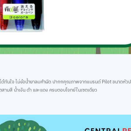
ออกได้ทันใจ ไม่ง้อน้ำยาลบคำผิด ปากกคุณภาพจากแบรนด์ Pilot ขนาดหัว
นเซตสามสี น้ำเงิน ดำ และแดง ครบตอบโจทย์ในเซตเดียว