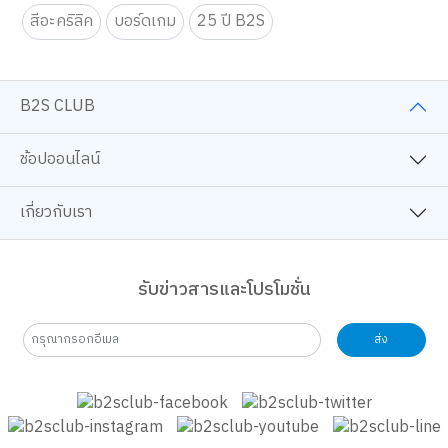
workshop-ศิลปะ
เทคนิคศิลปะ
โปเกมอน
สีอะคริลิค
บอร์ดเกม
25 ปี B2S
B2S CLUB
ช้อปออนไลน์
เกี่ยวกับเรา
รับข่าวสารและโปรโมชั่น
ส่ง