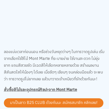
ลองแบ่งเวลาก่อนนอน หรือช่วงวันหยุดว่างๆ ในการวาดรูปเล่น เริ่ม
จากเลือกใช้สีไม้ Mont Marte ที่ระบายง่าย ใช้งานสะดวก ไม่ยุ่ง
ยาก แถมสีสวยชัด มีเฉดสีให้เลือกหลายหลายด้วย สร้างผลงาน
สีสันสดใสให้น้องๆ ได้เลย เมื่อขีดๆ เขียนๆ จนคล่องมือแล้ว จะพบ
ว่า การวาดรูปไม่ยากเลย แล้วมาวาดเจ้าเหมียวที่รักด้วยกันนะ!
สั่งซื้อสีไม้และอุปกรณ์ศิลปะจาก Mont Marte
มาเป็นชาว B2S CLUB ด้วยกันนะ สมัครสมาชิก
คลิกเลย!