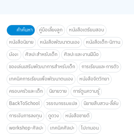
ดูทั้งหมด
คำค้นหา
คู่มือเลี้ยงลูก
หนังสือเตรียมสอบ
หนังสือนิยาย
หนังสือพัฒนาตนเอง
หนังสือเด็ก-นิทาน
มังงะ
ศิลปะสำหรับเด็ก
ศิลปะและงานฝีมือ
ของเล่นเสริมพัฒนาการสำหรับเด็ก
การเรียนและการติว
เทคนิคการเรียนเพื่อพัฒนาตนเอง
หนังสือจิตวิทยา
ครอบครัวและเด็ก
นิยายวาย
การ์ตูนความรู้
BackToSchool
วรรณกรรมแปล
นิยายสืบสวน-ลี้ลับ
การเงินการลงทุน
ดูดวง
หนังสือขายดี