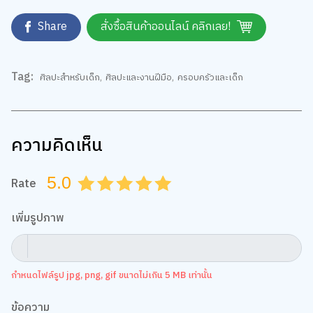
Share
สั่งซื้อสินค้าออนไลน์ คลิกเลย!
Tag:
ศิลปะสำหรับเด็ก
,
ศิลปะและงานฝีมือ
,
ครอบครัวและเด็ก
ความคิดเห็น
5.0
Rate
0.5
1.0
1.5
2.0
2.5
3.0
3.5
4.0
4.5
5.0
เพิ่มรูปภาพ
กำหนดไฟล์รูป jpg, png, gif ขนาดไม่เกิน 5 MB เท่านั้น
ข้อความ
เว็บไซต์นี้ใช้คุกกี้
เราใช้คุกกี้เพื่อเพิ่มประสบการณ์ที่ดีในการใช้เว็บไซต์ แสดงเนื้อหาและโฆษณาให้