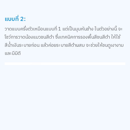
แบบที่ 2:
วาดแบบครึ่งตัวเหมือนแบบที่ 1 แต่เป็นมุมหันข้าง ในตัวอย่างนี้ จะ
โชว์การวาดน้องแมวขนสีดำ ซึ่งเทคนิคการรองพื้นสีขนสีดำ ให้ใช้
สีน้ำเงินระบายก่อน แล้วค่อยระบายสีดำผสม จะช่วยให้ขนดูเงางาม
และมีมิติ