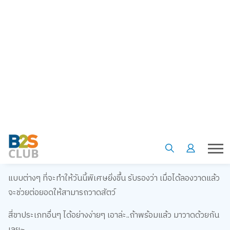
วันดีๆ สำหรับทาสแบบนี้ B2S CLUB ขอเอาใจคนชอบวาดรูป ด้วย
การแชร์ขั้นตอนการวาดน้องแมว
แบบต่างๆ ที่จะทำให้วันนี้พิเศษยิ่งขึ้น รับรองว่า เมื่อได้ลองวาดแล้ว
จะช่วยต่อยอดให้สามารถวาดสัตว์
สี่ขาประเภทอื่นๆ ได้อย่างง่ายๆ เอาล่ะ..ถ้าพร้อมแล้ว มาวาดด้วยกัน
เลย~