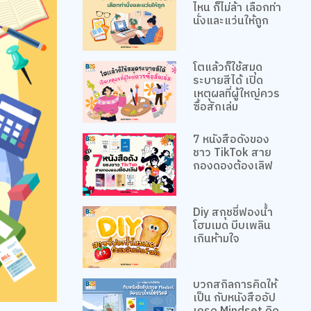
ไหน ก็ไม่ล้า เลือกท่า
นั่งและแว่นให้ถูก
โตแล้วก็ใช้สมุด
ระบายสีได้ เปิด
เหตุผลที่ผู้ใหญ่ควร
ซื้อสักเล่ม
7 หนังสือดังของ
ชาว TikTok สาย
กองดองต้องเลิฟ
Diy สกุชชี่ฟองน้ำ
โฮมเมด บีบเพลิน
เกินห้ามใจ
บวกสกิลการคิดให้
เป็น กับหนังสืออัป