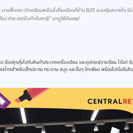
าแพ็คกระเป๋าเตรียมพร้อมไปโรงเรียนที่ร้าน B2S แบบคุ้มสบายใจ รับ
้อป จ่าย ออกใบกำกับภาษี” มาดูวิธีกันเลย!
ช้อปสุดคุ้มไปกับสินค้าประเภทเครื่องเขียน และอุปกรณ์การเรียน ได้แก่ 
ิษ กรรไกรสำหรับเด็กประถม กระดาษ สมุด และอื่นๆ อีกเพียบ พร้อมโปรโมชันสิน