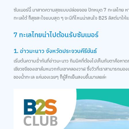
ซัมเมอร์นี้ มาสาดความสุขแบบปล่อยจอย ปักหมุด 7 ทะเลไทย หาด
ทะเลใต้ ก็สุขสะใจแบบสุด ๆ จะมีที่ไหนน่าสนใจ B2S ลิสต์มาให้แล
7 ทะเลไทยน่าไปต้อนรับซัมเมอร์
1. อ่าวมะนาว จังหวัดประจวบคีรีขันธ์
เริ่มต้นความฉ่ำกันที่อ่าวมะนาว กิมมิคที่ต้องไปเห็นกับตาคือห
เขียวขจีของเขาล้มหมวกกับเขาคลองวาฬ ซึ่งวิวที่่เราสามารถมอง
ของน้ำทะเล แค่มองเฉยๆ ก็รู้สึกเย็นสงบขึ้นมาเลยล่ะ