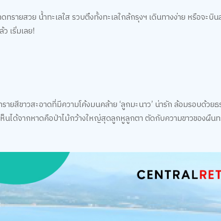
ทรายสวย น้ำทะเลใส รวบตึงทั้งทะเลใกล้กรุงฯ เดินทางง่าย หรือจะบินล
้ว เริ่มเลย!
าดทรายสีขาวสะอาดที่มีความโค้งมนคล้าย ‘ลูกมะนาว’ น่ารัก ล้อมรอบด้วยธ
เห็นได้จากหาดคือป่าไม้กว้างใหญ่สุดลูกหูลูกตา ตัดกับความขาวของผืน