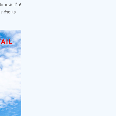
ปแบบจัดเต็ม!
กหาทำอะไร