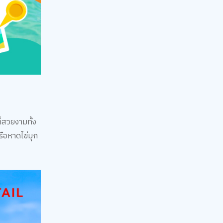
่สวยงามทั้ง
ือหาดไข่มุก