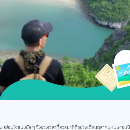
นหย่อนใจแบบชิล ๆ ซึ่งช่วงเวลาที่ควรมาก็คือช่วงเดือนตุลาคม-เมษายนน