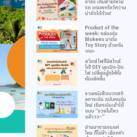
ชาร์จ เก็บสายให้ไม่
รก แถมพกโชว์ความ
น่ารักได้ด้วย!
Product of the
week: กล่องจุ่ม
Blokees มาต่อ
Toy Story ด้วยกัน
เถอะ
สวิตช์ไฟก็มีสไตล์
ได้! DIY มุมเปิด-ปิด
ไฟ เปลี่ยนมู้ดให้ทั้ง
ห้องชิคขึ้น
รวมหนังสือบวกสกิ
ลการเงิน ฉบับคนรุ่น
ใหม่ เรียกเงินเข้าได้
แบบ “รวยไม่ไหว
แล้ววว~”
อ่านมาราธอนแค่
ไหน ก็ไม่ล้า เลือกท่า