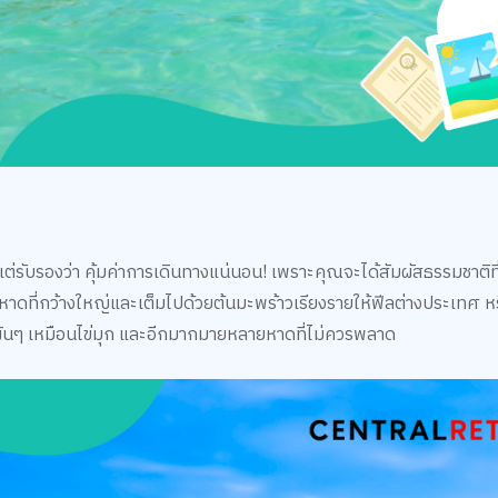
่รับรองว่า คุ้มค่าการเดินทางแน่นอน! เพราะคุณจะได้สัมผัสธรรมชาติที
าดที่กว้างใหญ่และเต็มไปด้วยต้นมะพร้าวเรียงรายให้ฟีลต่างประเทศ หร
ผินๆ เหมือนไข่มุก และอีกมากมายหลายหาดที่ไม่ควรพลาด