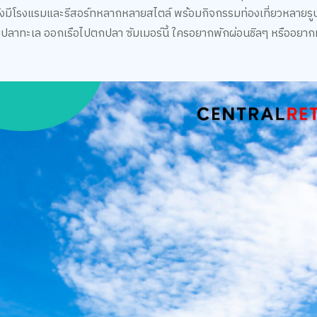
็ดยังมีโรงแรมและรีสอร์ทหลากหลายสไตล์ พร้อมกิจกรรมท่องเที่ยวหลายรู
าร์มปลาทะเล ออกเรือไปตกปลา ซัมเมอร์นี้ ใครอยากพักผ่อนชิลๆ หรืออยา