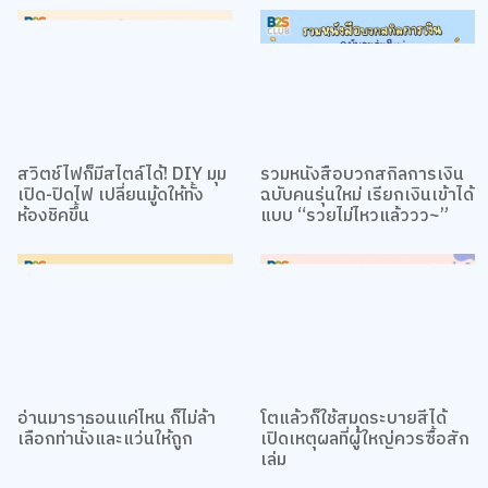
สวิตช์ไฟก็มีสไตล์ได้! DIY มุม
รวมหนังสือบวกสกิลการเงิน
เปิด-ปิดไฟ เปลี่ยนมู้ดให้ทั้ง
ฉบับคนรุ่นใหม่ เรียกเงินเข้าได้
ห้องชิคขึ้น
แบบ “รวยไม่ไหวแล้ววว~”
อ่านมาราธอนแค่ไหน ก็ไม่ล้า
โตแล้วก็ใช้สมุดระบายสีได้
เลือกท่านั่งและแว่นให้ถูก
เปิดเหตุผลที่ผู้ใหญ่ควรซื้อสัก
เล่ม