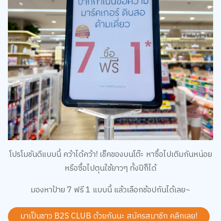
โปรโมชันดีแบบนี้ คว้าได้คว้า! เช็คของบนโต๊ะ หาซื้อไปเติมกันหน่อย
หรือซื้อไปตุนใช้ยาวๆ ทั้งปีก็ได้
มองหาป้าย 7 ฟรี 1 แบบนี้ แล้วเลือกช้อปกันได้เลย~
มาเป็นชาว B2S CLUB ด้วยกันนะ สมัครสมาชิก
คลิกเลย!