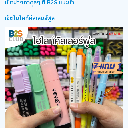
เซ็ตไฮไลท์คัลเลอร์ฟูล