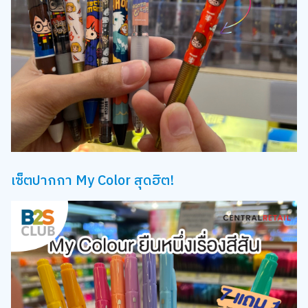
เซ็ตปากกา My Color สุดฮิต!