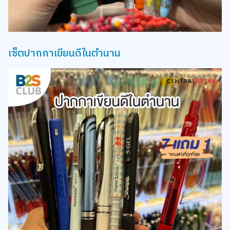
เซ็ตปากกาเขียนดีในตำนาน