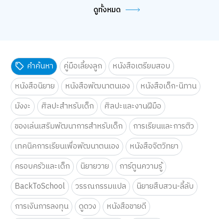
ดูทั้งหมด
คำค้นหา
คู่มือเลี้ยงลูก
หนังสือเตรียมสอบ
หนังสือนิยาย
หนังสือพัฒนาตนเอง
หนังสือเด็ก-นิทาน
มังงะ
ศิลปะสำหรับเด็ก
ศิลปะและงานฝีมือ
ของเล่นเสริมพัฒนาการสำหรับเด็ก
การเรียนและการติว
เทคนิคการเรียนเพื่อพัฒนาตนเอง
หนังสือจิตวิทยา
ครอบครัวและเด็ก
นิยายวาย
การ์ตูนความรู้
BackToSchool
วรรณกรรมแปล
นิยายสืบสวน-ลี้ลับ
การเงินการลงทุน
ดูดวง
หนังสือขายดี