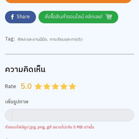
Share
สั่งซื้อสินค้าออนไลน์ คลิกเลย!
Tag:
ศิลปะและงานฝีมือ
,
การเรียนและการติว
ความคิดเห็น
5.0
Rate
0.5
1.0
1.5
2.0
2.5
3.0
3.5
4.0
4.5
5.0
เพิ่มรูปภาพ
กำหนดไฟล์รูป jpg, png, gif ขนาดไม่เกิน 5 MB เท่านั้น
ข้อความ