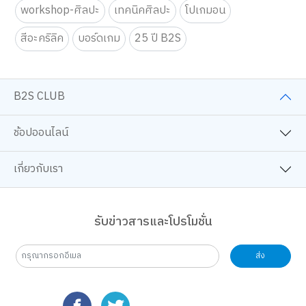
workshop-ศิลปะ
เทคนิคศิลปะ
โปเกมอน
สีอะคริลิค
บอร์ดเกม
25 ปี B2S
B2S CLUB
ช้อปออนไลน์
เกี่ยวกับเรา
เว็บไซต์นี้ใช้คุกกี้
เราใช้คุกกี้เพื่อเพิ่มประสบการณ์ที่ดีในการใช้เว็บไซต์ แสดงเนื้อหาและโฆษณาให้
รับข่าวสารและโปรโมชั่น
ตรงกับความสนใจ รวมถึงเพื่อวิเคราะห์การเข้าใช้งานเว็บไซต์และทำความเข้าใจ
ว่าผู้ใช้งานมาจากที่ใด คุณสามารถเลือกตั้งค่าความยินยอมการใช้คุกกี้ได้ โดย
คลิก “การตั้งค่าคุกกี้”
นโยบายคุกกี้
ส่ง
ยอมรับทั้งหมด