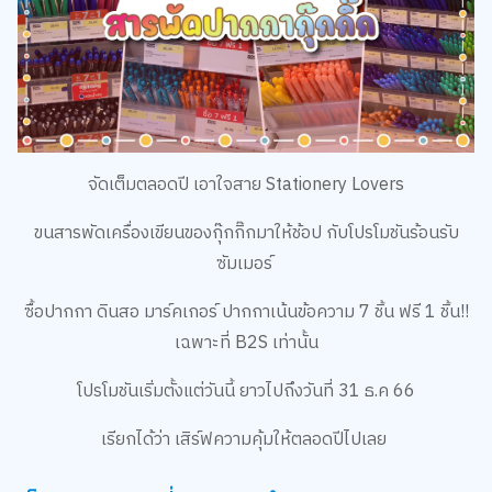
จัดเต็มตลอดปี เอาใจสาย Stationery Lovers
ขนสารพัดเครื่องเขียนของกุ๊กกิ๊กมาให้ช้อป กับโปรโมชันร้อนรับ
ซัมเมอร์
ซื้อปากกา ดินสอ มาร์คเกอร์ ปากกาเน้นข้อความ 7 ชิ้น ฟรี 1 ชิ้น!!
เฉพาะที่ B2S เท่านั้น
โปรโมชันเริ่มตั้งแต่วันนี้ ยาวไปถึงวันที่ 31 ธ.ค 66
เรียกได้ว่า เสิร์ฟความคุ้มให้ตลอดปีไปเลย
เซ็ตปากกาคูลๆ ที่ B2S แนะนำ