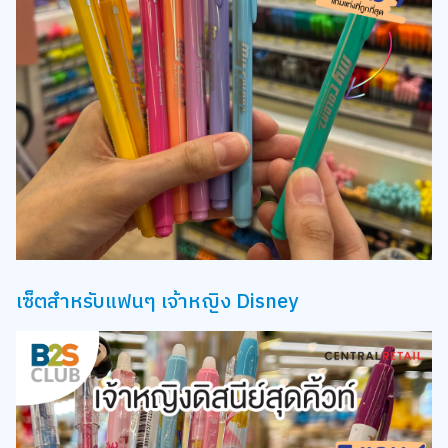
เซ็ตสำหรับแฟนๆ เจ้าหญิง Disney