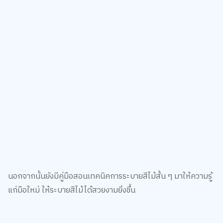
นอกจากนั้นยังมีคู่มือสอนเทคนิคการระบายสีไม้สั้น ๆ มาให้ความรู้
แก่มือใหม่ ให้ระบายสีไม้ได้สวยงามยิ่งขึ้น
สำหรับใครที่กำลังมองหาสีไม้ชุดใหญ่แบบจัดเต็ม คุณภาพดี เป็น