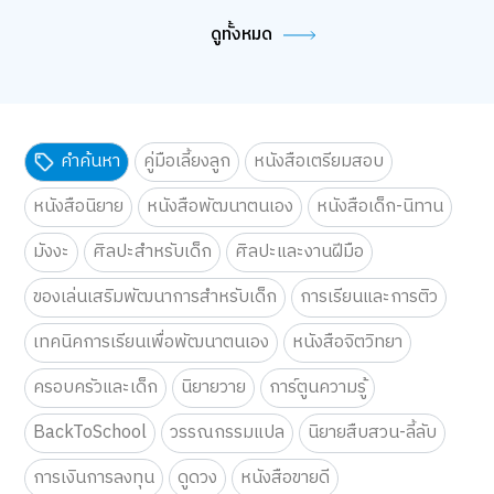
ดูทั้งหมด
คำค้นหา
คู่มือเลี้ยงลูก
หนังสือเตรียมสอบ
หนังสือนิยาย
หนังสือพัฒนาตนเอง
หนังสือเด็ก-นิทาน
มังงะ
ศิลปะสำหรับเด็ก
ศิลปะและงานฝีมือ
ของเล่นเสริมพัฒนาการสำหรับเด็ก
การเรียนและการติว
เทคนิคการเรียนเพื่อพัฒนาตนเอง
หนังสือจิตวิทยา
ครอบครัวและเด็ก
นิยายวาย
การ์ตูนความรู้
BackToSchool
วรรณกรรมแปล
นิยายสืบสวน-ลี้ลับ
การเงินการลงทุน
ดูดวง
หนังสือขายดี