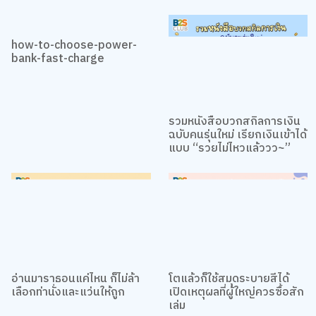
เราใช้คุกกี้เพื่อเพิ่มประสบการณ์ที่ดีในการใช้เว็บไซต์ แสดงเนื้อหาและโฆษณาให้
ตรงกับความสนใจ รวมถึงเพื่อวิเคราะห์การเข้าใช้งานเว็บไซต์และทำความเข้าใจ
ว่าผู้ใช้งานมาจากที่ใด คุณสามารถเลือกตั้งค่าความยินยอมการใช้คุกกี้ได้ โดย
คลิก “การตั้งค่าคุกกี้”
นโยบายคุกกี้
how-to-choose-power-
bank-fast-charge
ยอมรับทั้งหมด
TOP
การตั้งค่าคุกกี้
รวมหนังสือบวกสกิลการเงิน
ฉบับคนรุ่นใหม่ เรียกเงินเข้าได้
แบบ “รวยไม่ไหวแล้ววว~”
อ่านมาราธอนแค่ไหน ก็ไม่ล้า
โตแล้วก็ใช้สมุดระบายสีได้
เลือกท่านั่งและแว่นให้ถูก
เปิดเหตุผลที่ผู้ใหญ่ควรซื้อสัก
เล่ม