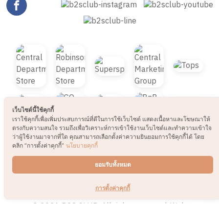
© 2021 B2S CLUB, All rights reserved. Web
Design by
1001click.