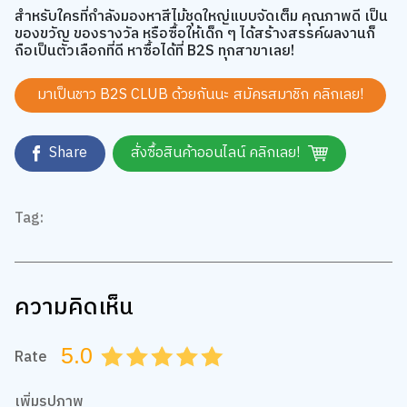
ของขวัญ ของรางวัล หรือซื้อให้เด็ก ๆ ได้สร้างสรรค์ผลงานก็
ถือเป็นตัวเลือกที่ดี หาซื้อได้ที่ B2S ทุกสาขาเลย!
มาเป็นชาว B2S CLUB ด้วยกันนะ สมัครสมาชิก
คลิกเลย!
Share
สั่งซื้อสินค้าออนไลน์ คลิกเลย!
Tag:
ความคิดเห็น
5.0
Rate
0.5
1.0
1.5
2.0
2.5
3.0
3.5
4.0
4.5
5.0
เพิ่มรูปภาพ