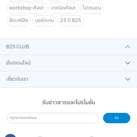
workshop-ศิลปะ
เทคนิคศิลปะ
โปเกมอน
สีอะคริลิค
บอร์ดเกม
25 ปี B2S
B2S CLUB
ช้อปออนไลน์
เกี่ยวกับเรา
รับข่าวสารและโปรโมชั่น
ส่ง