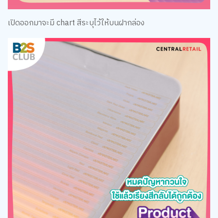
เปิดออกมาจะมี chart สีระบุไว้ให้บนฝากล่อง