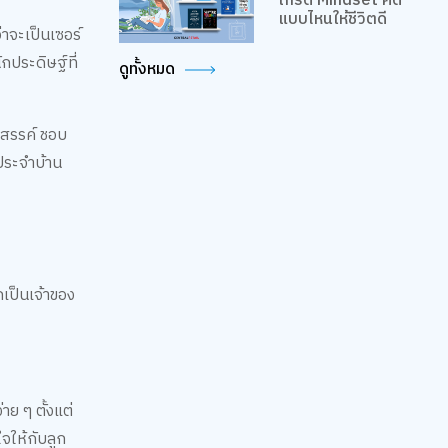
เกรด Mindset คิด
แบบไหนให้ชีวิตดี
่าจะเป็นเซอร์
ักประดิษฐ์ที่
ดูทั้งหมด
งสรรค์ ชอบ
วประจำบ้าน
กเป็นเจ้าของ
ย ๆ ตั้งแต่
จให้กับลูก