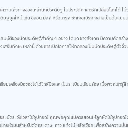
้วยความเก่งกาจของเหล่านักประดิษฐ์ในประวัติศาสตร์ที่เปลี่ยนโลกได้ ไม่ว
ะดิษฐ์ยุคใหม่ เช่น อีลอน มัสก์ หรือมาร์ก ซักเกอเบิร์ก กลายเป็นต้นแบบน
บัติของนักประดิษฐ์สำคัญ 4 อย่าง ได่แก่ ช่างสังเกต มีความคิดสร้า
งเสริมทักษะเหล่านี้ ด้วยการเปิดโอกาสให้ทดลองเป็นนักประดิษฐ์ตัวจิ๋
ียมเครื่องมือของใช้ไว้ใกล้มือและเป็นระเบียบเรียบร้อย เมื่อพวกเขารู้สึ
อยระมัดระวังเวลาใช้อุปกรณ์ คุณพ่อคุณแม่ควรสอนให้ลูกหัดใช้อุปกรณ์ง่า
รไกรหัวมนสำหรับตัดกระดาษ, กาว แท่งไม้ หรือเชือก เพื่อสร้างความมั่นใ