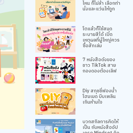
ไหน ก็ไม่ล้า เลือกท่า
นั่งและแว่นให้ถูก
โตแล้วก็ใช้สมุด
ระบายสีได้ เปิด
เหตุผลที่ผู้ใหญ่ควร
ซื้อสักเล่ม
7 หนังสือดังของ
ชาว TikTok สาย
กองดองต้องเลิฟ
Diy สกุชชี่ฟองน้ำ
โฮมเมด บีบเพลิน
เกินห้ามใจ
บวกสกิลการคิดให้
เป็น กับหนังสืออัป