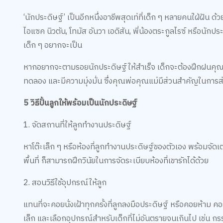
‘นักประดิษฐ์’ เป็นอีกหนึ่งอาชีพสุดเท่ที่เด็ก ๆ หลายคนใฝ่ฝัน ด
ไอแซค นิวตัน, โทมัส อันวา เอดิสัน, พี่น้องตระกูลไรซ์ หรือนักปร
เด็ก ๆ อยากจะเป็น
หากอยากจะตามรอยนักประดิษฐ์ให้สำเร็จ เด็กจะต้องฝึกฝนคุณสม
ทดลอง และมีความมุ่งมั่น ซึ่งคุณพ่อคุณแม่มีส่วนสำคัญในการส่
5 วิธีปั้นลูกให้พร้อมเป็นนักประดิษฐ์
1. จัดสถานที่ให้ลูกทำงานประดิษฐ์
หาโต๊ะเล็ก ๆ หรือห้องที่ลูกทำงานประดิษฐ์ของตัวเอง พร้อมจัดเตร
พื้นที่ ก็สามารถฝึกวินัยในการจัดระเบียบห้องที่เขารักได้ด้วย
2. สอนวิธีใช้อุปกรณ์ให้ลูก
แทนที่จะคอยนั่งเฝ้าทุกครั้งที่ลูกลงมือประดิษฐ์ หรือคอยห้าม ค
เล็ก และเลือกอุปกรณ์สำหรับเด็กที่ไม่อันตรายจนเกินไป เช่น กร