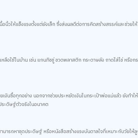
นิ้วให้แข็งแรงตั้งแต่ยังเล็ก ซึ่งส่งผลดีต่อการคิดสร้างสรรค์และช่วยให้
เหลือใช้ในบ้าน เช่น แกนทิชชู่ ขวดพลาสติก กระดาษลัง ถาดใส่ไข่ หรือกร
ยเงินซื้อทุกอย่าง นอกจากช่วยประหยัดเงินในกระเป๋าพ่อแม่แล้ว ยังทำให้
กประดิษฐ์ตัวจริงในอนาคต
มารถหาชุดประดิษฐ์ หรือหนังสือสร้างแรงบันดาลใจที่เหมาะกับวัยให้ลูก