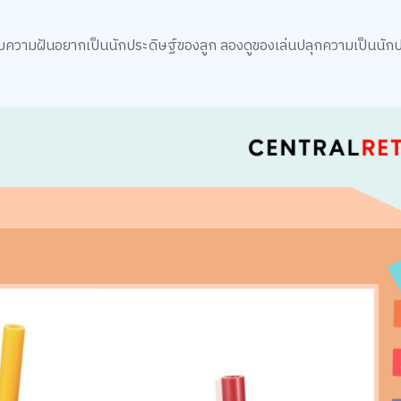
มความฝันอยากเป็นนักประดิษฐ์ของลูก ลองดูของเล่นปลุกความเป็นนัก