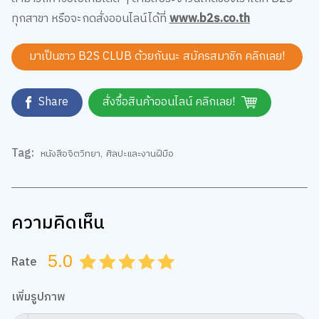
ทุกสาขา หรือจะกดสั่งออนไลน์ได้ที่
www.b2s.co.th
มาเป็นชาว B2S CLUB ด้วยกันนะ สมัครสมาชิก
คลิกเลย!
Share
สั่งซื้อสินค้าออนไลน์ คลิกเลย!
Tag:
หนังสือจิตวิทยา
,
ศิลปะและงานฝีมือ
ความคิดเห็น
5.0
Rate
0.5
1.0
1.5
2.0
2.5
3.0
3.5
4.0
4.5
5.0
เพิ่มรูปภาพ