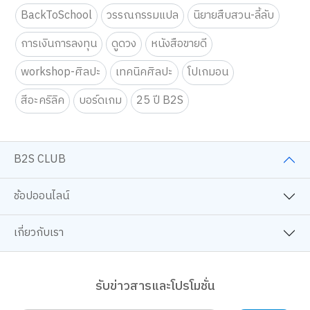
ครอบครัวและเด็ก
นิยายวาย
การ์ตูนความรู้
BackToSchool
วรรณกรรมแปล
นิยายสืบสวน-ลี้ลับ
การเงินการลงทุน
ดูดวง
หนังสือขายดี
workshop-ศิลปะ
เทคนิคศิลปะ
โปเกมอน
สีอะคริลิค
บอร์ดเกม
25 ปี B2S
B2S CLUB
ช้อปออนไลน์
เกี่ยวกับเรา