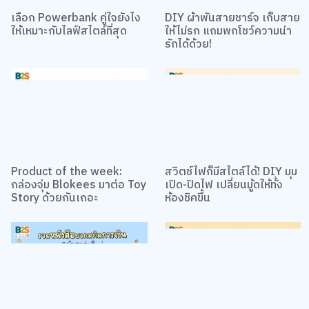
เว็บไซต์นี้ใช้คุกกี้
เลือก Powerbank คู่ใจยังไง
DIY ผ้าพันสายชาร์จ เก็บสาย
เราใช้คุกกี้เพื่อเพิ่มประสบการณ์ที่ดีในการใช้เว็บไซต์ แสดงเนื้อหาและโฆษณาให้
ให้เหมาะกับไลฟ์สไตล์ที่สุด
ให้ไม่รก แถมพกโชว์ความน่า
ตรงกับความสนใจ รวมถึงเพื่อวิเคราะห์การเข้าใช้งานเว็บไซต์และทำความเข้าใจ
รักได้ด้วย!
ว่าผู้ใช้งานมาจากที่ใด คุณสามารถเลือกตั้งค่าความยินยอมการใช้คุกกี้ได้ โดย
คลิก “การตั้งค่าคุกกี้”
นโยบายคุกกี้
ยอมรับทั้งหมด
การตั้งค่าคุกกี้
Product of the week:
สวิตช์ไฟก็มีสไตล์ได้! DIY มุม
กล่องจุ่ม Blokees มาต่อ Toy
เปิด-ปิดไฟ เปลี่ยนมู้ดให้ทั้ง
Story ด้วยกันเถอะ
ห้องชิคขึ้น