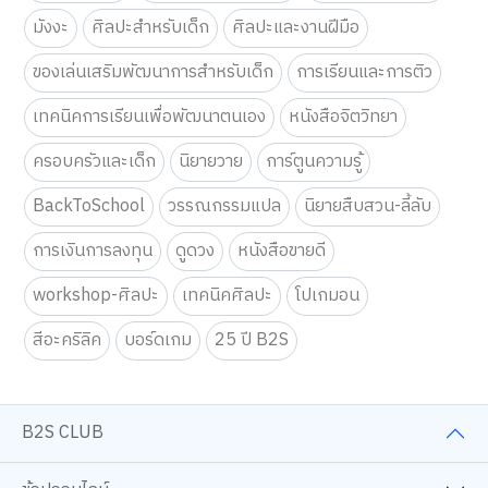
ของเล่นเสริมพัฒนาการสำหรับเด็ก
การเรียนและการติว
เทคนิคการเรียนเพื่อพัฒนาตนเอง
หนังสือจิตวิทยา
ครอบครัวและเด็ก
นิยายวาย
การ์ตูนความรู้
BackToSchool
วรรณกรรมแปล
นิยายสืบสวน-ลี้ลับ
การเงินการลงทุน
ดูดวง
หนังสือขายดี
workshop-ศิลปะ
เทคนิคศิลปะ
โปเกมอน
สีอะคริลิค
บอร์ดเกม
25 ปี B2S
B2S CLUB
ช้อปออนไลน์