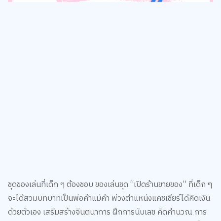
ชุดของเล่นที่เด็ก ๆ ต้องชอบ ของเล่นชุด “เปิดร้านขายของ” ที่เด็ก ๆ
จะได้สวมบทบาทเป็นพ่อค้าแม่ค้า พ่วงตำแหน่งแคชเชียร์ได้คิดเงิน
ด้วยตัวเอง เสริมสร้างจินตนาการ ฝึกการนับเลข คิดคำนวณ การ
ขายสินค้า และการบริการได้ดี ออกแบบมาให้สามารถเปิด-ปิดลิ้น