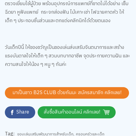
ฉีดยา หูฟังแพทย์ กระจกส่องฟัน ไม้เคาะเข่า ไฟฉายคาดหัว ให้
เด็ก ๆ ประกอบชิ้นส่วนและตกแต่งคลิกนิกได้ด้วยตนเอง
วันเด็กปีนี้ ให้ของขวัญเป็นของเล่นส่งเสริมจินตนาการและสร้าง
แรงบันดาลใจให้เด็ก ๆ สวมบทบาทอาชีพ จุดประกายความฝัน และ
ความสนใจให้น้อง ๆ หนู ๆ กันค่ะ
มาเป็นชาว B2S CLUB ด้วยกันนะ สมัครสมาชิก
คลิกเลย!
เว็บไซต์นี้ใช้คุกกี้
เราใช้คุกกี้เพื่อเพิ่มประสบการณ์ที่ดีในการใช้เว็บไซต์ แสดงเนื้อหาและโฆษณาให้
ตรงกับความสนใจ รวมถึงเพื่อวิเคราะห์การเข้าใช้งานเว็บไซต์และทำความเข้าใจ
Share
สั่งซื้อสินค้าออนไลน์ คลิกเลย!
ว่าผู้ใช้งานมาจากที่ใด คุณสามารถเลือกตั้งค่าความยินยอมการใช้คุกกี้ได้ โดย
คลิก “การตั้งค่าคุกกี้”
นโยบายคุกกี้
Tag:
ยอมรับทั้งหมด
ของเล่นเสริมพัฒนาการสำหรับเด็ก
,
ครอบครัวและเด็ก
TOP