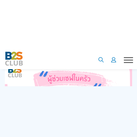
รถคันนี้แปลงร่างเป็นร้านอาหารได้! ร้านอาหารเคลื่อนที่ที่จะไปเปิด
ร้านที่ไหนก็ได้ตามแต่ใจ มาพร้อมอุปกรณ์ครบครันแบบจัดเต็ม ทั้ง
ภาชนะและวัตถุดิบ อาชีพสุดฮิตที่เด็ก ๆ หลายคนชื่นชอบ สวม
หมวกเชฟแล้วเดินเข้าร้าน ล้างผักที่อ่างก่อนจะนำมาหั่น หันไปทอด
ไข่ดาวฟองใหญ่ เปิดเตาต้มซุป เสิร์ฟกาแฟ เล่นสนุกได้หลากหลาย
ให้เด็ก ๆ สร้างสรรค์จินตนาการล้ำเลิศ