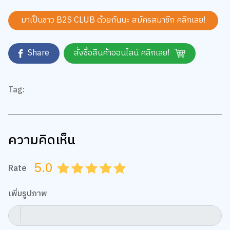
มาเป็นชาว B2S CLUB ด้วยกันนะ สมัครสมาชิก
คลิกเลย!
Share
สั่งซื้อสินค้าออนไลน์ คลิกเลย!
Tag:
ความคิดเห็น
5.0
Rate
0.5
1.0
1.5
2.0
2.5
3.0
3.5
4.0
4.5
5.0
เพิ่มรูปภาพ
กำหนดไฟล์รูป jpg, png, gif ขนาดไม่เกิน 5 MB เท่านั้น