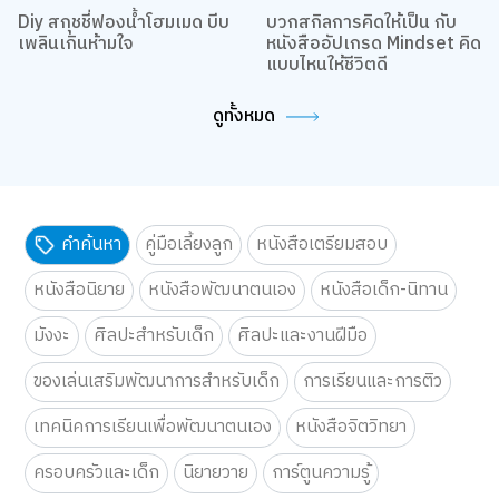
Diy สกุชชี่ฟองน้ำโฮมเมด บีบ
บวกสกิลการคิดให้เป็น กับ
เพลินเกินห้ามใจ
หนังสืออัปเกรด Mindset คิด
แบบไหนให้ชีวิตดี
ดูทั้งหมด
คำค้นหา
คู่มือเลี้ยงลูก
หนังสือเตรียมสอบ
หนังสือนิยาย
หนังสือพัฒนาตนเอง
หนังสือเด็ก-นิทาน
มังงะ
ศิลปะสำหรับเด็ก
ศิลปะและงานฝีมือ
ของเล่นเสริมพัฒนาการสำหรับเด็ก
การเรียนและการติว
เทคนิคการเรียนเพื่อพัฒนาตนเอง
หนังสือจิตวิทยา
ครอบครัวและเด็ก
นิยายวาย
การ์ตูนความรู้