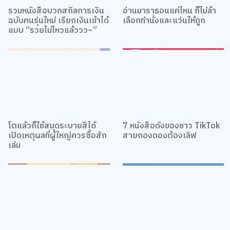
รวมหนังสือบวกสกิลการเงิน
อ่านมาราธอนแค่ไหน ก็ไม่ล้า
ฉบับคนรุ่นใหม่ เรียกเงินเข้าได้
เลือกท่านั่งและแว่นให้ถูก
แบบ “รวยไม่ไหวแล้ววว~”
โตแล้วก็ใช้สมุดระบายสีได้
7 หนังสือดังของชาว TikTok
เปิดเหตุผลที่ผู้ใหญ่ควรซื้อสัก
สายกองดองต้องเลิฟ
เล่ม