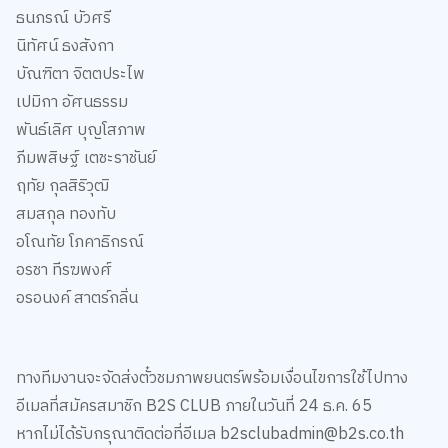
ธนภรณ์ บัวศรี
นิทัศน์ ธงสังกา
บัณฑิตา จิตตประไพ
เปมิกา อัศนธรรม
พันธ์เลิศ บุญโสภาพ
ภีมพสิษฐ์ เตชะราชันย์
ฤทัย กุลสิริวุฒิ
สมสกุล ทองทับ
อโณทัย โภคาธิกรณ์
อรชา ทีรฆพงศ์
อรอนงค์ สาตร์กลิ่น
ทางทีมงานจะจัดส่งตั๋วชมภาพยนตร์พร้อมเงื่อนไขการใช้ไปทาง
อีเมลที่สมัครสมาชิก B2S CLUB ภายในวันที่ 24 ธ.ค. 65
หากไม่ได้รับกรุณาติดต่อที่อีเมล b2sclubadmin@b2s.co.th