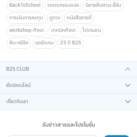
BackToSchool
วรรณกรรมแปล
นิยายสืบสวน-ลี้ลับ
การเงินการลงทุน
ดูดวง
หนังสือขายดี
workshop-ศิลปะ
เทคนิคศิลปะ
โปเกมอน
สีอะคริลิค
บอร์ดเกม
25 ปี B2S
B2S CLUB
ช้อปออนไลน์
เกี่ยวกับเรา
รับข่าวสารและโปรโมชั่น
ส่ง