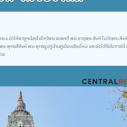
อแนะนำให้พาลูกน้อยไปไหว้พระขอพรที่ พระธาตุพระสิงห์ ในวัดพระสิงห
ระพระพุทธสิหิงค์ พระพุทธรูปคู่บ้านคู่เมืองเชียงใหม่ และยังได้ถือโอกาสนี
้วย