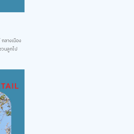
์ กลางเมือง
้ ชวนลูกไป