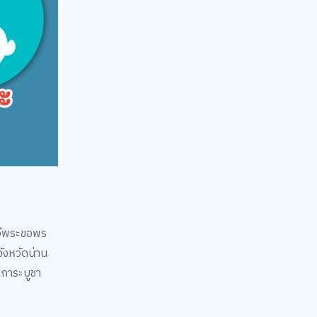
หว้พระขอพร
จังหวัดน่าน
กการะบูชา