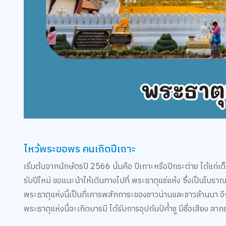
ไหว้พระขอพร คนเกิดปีเถาะ
เริ่มต้นจากนักษัตรปี 2566 นั่นคือ ปีเถาะหรือปีกระต่าย ได้
รับปีใหม่ ขอแนะนำให้เดินทางไปที่ พระธาตุแช่แห้ง ซึ่งเป็นโบราณสถ
พระธาตุแห่งนี้เป็นที่เคารพสักการะของชาวน่านและชาวล้านนา อีก
พระธาตุแห่งนี้จะเกิดบารมี ได้รับการอุปถัมป์ค้ำชู มีชื่อเสียง 