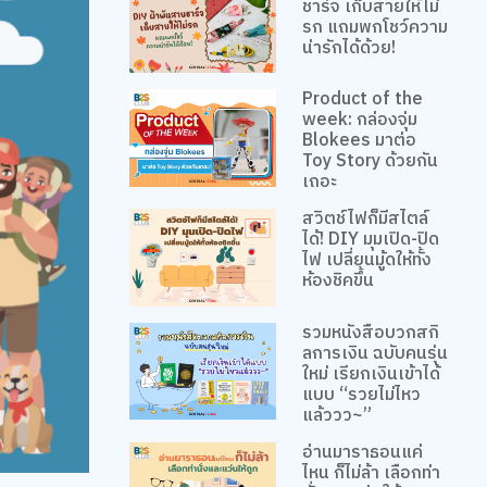
ชาร์จ เก็บสายให้ไม่
รก แถมพกโชว์ความ
น่ารักได้ด้วย!
Product of the
week: กล่องจุ่ม
Blokees มาต่อ
Toy Story ด้วยกัน
เถอะ
สวิตช์ไฟก็มีสไตล์
ได้! DIY มุมเปิด-ปิด
ไฟ เปลี่ยนมู้ดให้ทั้ง
ห้องชิคขึ้น
รวมหนังสือบวกสกิ
ลการเงิน ฉบับคนรุ่น
ใหม่ เรียกเงินเข้าได้
แบบ “รวยไม่ไหว
แล้ววว~”
อ่านมาราธอนแค่
ไหน ก็ไม่ล้า เลือกท่า