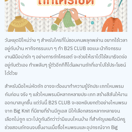
วันหยุดปีใหม่ว่าง ๆ สำหรับใครที่ไม่ชอบคนพลุกพล่าน อยากใช้เวลา
อยู่กับบ้าน หากิจกรรมเบา ๆ ทำ B2S CLUB ขอแนะนำกิจกรรม
งานฝีมือน่ารัก ๆ อย่างการถักโครเชต์ จะช่วยให้เราได้ใช้สมาธิจดจ่อ
อยู่กับตัวเอง ทำเพลินๆ รู้ตัวอีกทีก็ได้ผลงานถักที่เอาไปใช้ประโยชน์
ได้ด้วย
สำหรับมือใหม่หัดถัก อาจจะต้องมาทำความรู้จักประเภทไหมพรม
กันก่อน จริง ๆ แล้วไหมพรมมีหลากหลายประเภท สร้างสีสันให้งาน
ออกมาสนุกขึ้น แต่วันนี้ B2S CLUB จะขอหยิบยกตัวอย่างไหมพรม
จาก Big Knit ที่มีขายที่ร้านบีทูเอส มีให้เลือกสรรหลากหลายจน
เลือกไม่ถูก แวะไปดูกันดีกว่าว่ามีแบบไหนบ้าง ที่สำคัญเลยคือมีครู
ช่วยสอนถักจนจบชิ้นงานเมื่อซื้อไหมพรมและอุปกรณ์จาก Big