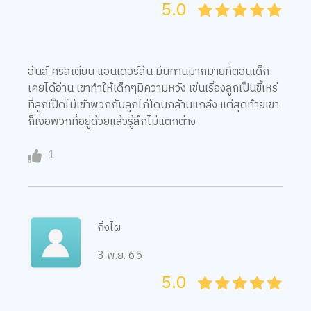
5.0
05
1
15
2
25
3
35
4
45
5
ฮันส์ คริสเตียน แอนเดอร์สัน มีนิทานมากมายที่ตอนเด็ก
เคยได้อ่าน เขาทำให้เด็กๆมีความหวัง เช่นเรื่องลูกเป็นขี้เหร่
ที่ลูกเป็ดไม่เข้าพวกกับลูกไก่โดนกลัานแกล้ง แต่สุดท้ายเขา
ก็เจอพวกที่อยู่ด้วยแล้วรู้สึกไม่แตกต่าง
1
กิ่งไผ
3 พ.ย. 65
5.0
05
1
15
2
25
3
35
4
45
5