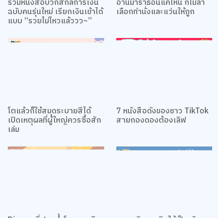
รวมหนังสือบวกสกิลการเงิน
อ่านมาราธอนแค่ไหน ก็ไม่ล้า
ฉบับคนรุ่นใหม่ เรียกเงินเข้าได้
เลือกท่านั่งและแว่นให้ถูก
แบบ “รวยไม่ไหวแล้ววว~”
โตแล้วก็ใช้สมุดระบายสีได้
7 หนังสือดังของชาว TikTok
เปิดเหตุผลที่ผู้ใหญ่ควรซื้อสัก
สายกองดองต้องเลิฟ
เล่ม